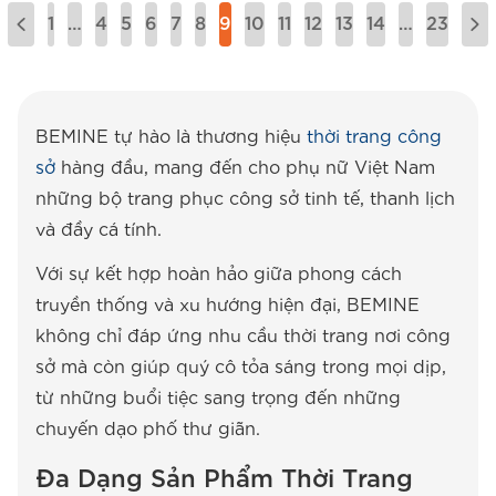
1
…
4
5
6
7
8
9
10
11
12
13
14
…
23
BEMINE tự hào là thương hiệu
thời trang công
sở
hàng đầu, mang đến cho phụ nữ Việt Nam
những bộ trang phục công sở tinh tế, thanh lịch
và đầy cá tính.
Với sự kết hợp hoàn hảo giữa phong cách
truyền thống và xu hướng hiện đại, BEMINE
không chỉ đáp ứng nhu cầu thời trang nơi công
sở mà còn giúp quý cô tỏa sáng trong mọi dịp,
từ những buổi tiệc sang trọng đến những
chuyến dạo phố thư giãn.
Đa Dạng Sản Phẩm Thời Trang