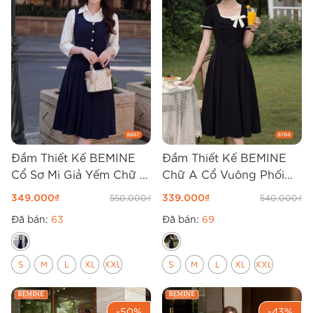
Đầm Thiết Kế BEMINE
Đầm Thiết Kế BEMINE
Cổ Sơ Mi Giả Yếm Chữ A
Chữ A Cổ Vuông Phối
B607
Viền Nơ B704
349.000
₫
339.000
₫
550.000
₫
540.000
₫
Đã bán:
63
Đã bán:
69
S
M
L
XL
XXL
S
M
L
XL
XXL
-50%
-43%