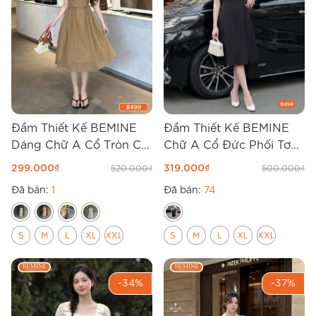
Đầm Thiết Kế BEMINE
Đầm Thiết Kế BEMINE
Dáng Chữ A Cổ Tròn Có
Chữ A Cổ Đức Phối Tơ
Dây Nơ B499
Giả Yếm B494
299.000
₫
319.000
₫
520.000
₫
500.000
₫
Đã bán:
1
Đã bán:
74
S
M
L
XL
XXL
S
M
L
XL
XXL
-34%
-37%