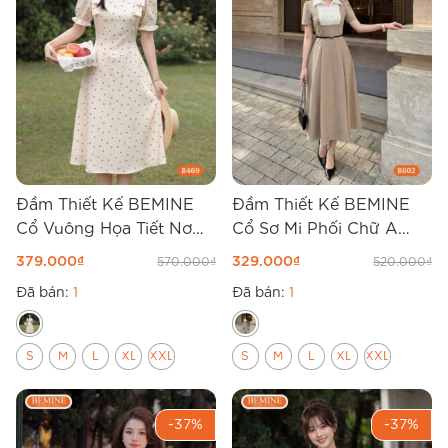
Đầm Thiết Kế BEMINE
Đầm Thiết Kế BEMINE
Cổ Vuông Họa Tiết Nơ
Cổ Sơ Mi Phối Chữ A
Chữ A B469 Thanh Lịch
B602 Phong Cách Hiện
379.000
₫
329.000
₫
570.000
₫
520.000
₫
Đại
Đã bán:
1
Đã bán:
1
S
M
L
XL
XXL
S
M
L
XL
XXL
-37%
-37%