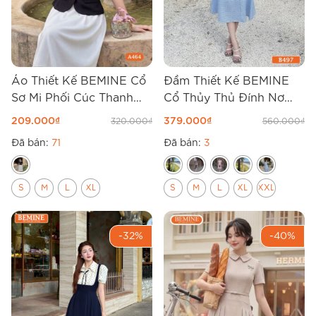
Áo Thiết Kế BEMINE Cổ
Đầm Thiết Kế BEMINE
Sơ Mi Phối Cúc Thanh
Cổ Thủy Thủ Đính Nơ
Lịch Mới A464
Dáng Chữ A B497
209.000
₫
379.000
₫
320.000
₫
560.000
₫
Đã bán:
71
Đã bán:
3
S
M
L
XL
S
M
L
XL
XXL
-32%
-40%