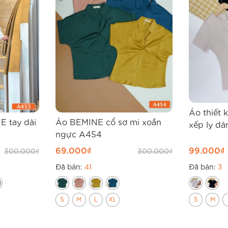
Áo thiết 
E tay dài
Áo BEMINE cổ sơ mi xoắn
xếp ly d
ngực A454
69.000
₫
99.000
₫
300.000
₫
300.000
₫
Đã bán:
41
Đã bán:
3
S
M
L
XL
S
M