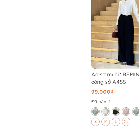
Áo sơ mi nữ BEMIN
công sở A455
99.000
₫
Đã bán:
1
S
M
L
XL