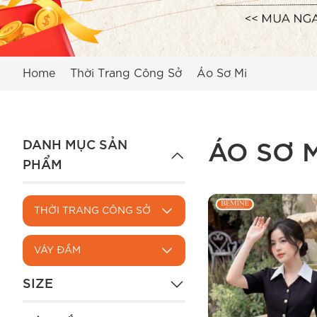
Home
Thời Trang Công Sở
Áo Sơ Mi
DANH MỤC SẢN
ÁO SƠ M
PHẨM
THỜI TRANG CÔNG SỞ
VÁY ĐẦM
SIZE