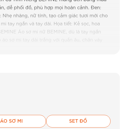
bản, dễ phối đồ, phù hợp mọi hoàn cảnh. Đen:
el: Nhẹ nhàng, nữ tính, tạo cảm giác tươi mới cho
mi tay ngắn và tay dài. Họa tiết: Kẻ sọc, hoa
ữ BEMINE Áo sơ mi nữ BEMINE, dù là tay ngắn
 áo sơ mi tay dài trắng với quần âu, chân váy
 với quần jeans, sneaker cho phong cách casual
, giày cao gót tạo vẻ sang trọng. Hẹn hò: Kết
ng, nữ tính. Du lịch: Chọn áo sơ mi tay lỡ linen
Bảo Quản Áo Sơ Mi Nữ BEMINE Để áo sơ mi luôn
khách hàng: Giặt tay hoặc giặt máy ở chế độ
ước giặt trung tính, tránh chất tẩy mạnh. Phơi
iệt độ phù hợp với từng loại vải, chú ý đến cổ
p để giữ form áo. Xu Hướng Áo Sơ Mi Nữ Mới
 thiết kế áo sơ mi nữ: Áo sơ mi tay phồng:
rop top: Phong cách trẻ trung, năng động cho
ÁO SƠ MI
SET ĐỒ
ều outfit khác nhau. Áo sơ mi cổ thuyền: Thiết