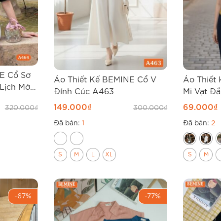
E Cổ Sơ
Áo Thiết Kế BEMINE Cổ V
Áo Thiết
Lịch Mới
Đính Cúc A463
Mi Vạt Đ
149.000
₫
69.000
₫
320.000
₫
300.000
₫
Đã bán:
1
Đã bán:
2
S
M
L
XL
S
M
-67%
-77%