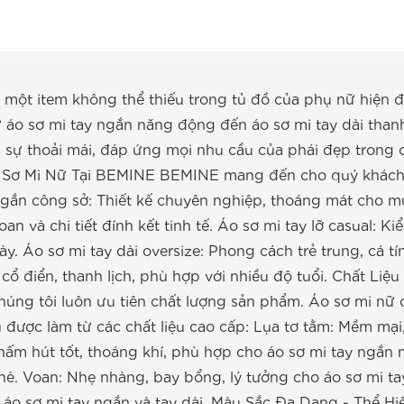
 một item không thể thiếu trong tủ đồ của phụ nữ hiện đ
ừ áo sơ mi tay ngắn năng động đến áo sơ mi tay dài than
và sự thoải mái, đáp ứng mọi nhu cầu của phái đẹp tron
 Sơ Mi Nữ Tại BEMINE BEMINE mang đến cho quý khách 
gắn công sở: Thiết kế chuyên nghiệp, thoáng mát cho mùa
 voan và chi tiết đính kết tinh tế. Áo sơ mi tay lỡ casual:
y. Áo sơ mi tay dài oversize: Phong cách trẻ trung, cá t
ế cổ điển, thanh lịch, phù hợp với nhiều độ tuổi. Chất 
húng tôi luôn ưu tiên chất lượng sản phẩm. Áo sơ mi nữ 
u được làm từ các chất liệu cao cấp: Lụa tơ tằm: Mềm mại
Thấm hút tốt, thoáng khí, phù hợp cho áo sơ mi tay ngắn
hè. Voan: Nhẹ nhàng, bay bổng, lý tưởng cho áo sơ mi tay
ả áo sơ mi tay ngắn và tay dài. Màu Sắc Đa Dạng - Thể