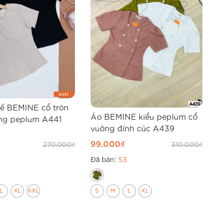
kế BEMINE cổ tròn
Áo BEMINE kiểu peplum cổ
áng peplum A441
vuông đính cúc A439
99.000
₫
270.000
₫
310.000
₫
Đã bán:
53
L
XL
XXL
S
M
L
XL