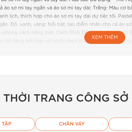
ả áo sơ mi tay ngắn và áo sơ mi tay dài: Trắng: Màu cơ 
anh lịch, thích hợp cho áo sơ mi tay dài dự tiệc tối. Past
gắn. Đỏ, xanh, vàng: Nổi bật, tạo điểm nhấn cho cả áo sơ 
tạo phong cách riêng biệt. Cách Phối Đồ Với Áo Sơ Mi N
XEM THÊM
ều dễ dàng kết hợp với nhiều item khác: Công sở: Kết hợp
 chuyên nghiệp. Dạo phố: Mix áo sơ mi tay ngắn oversize
tiệc: Chọn áo sơ mi tay dài lụa, phối cùng chân váy midi
ay ngắn cổ đức với quần short, sandal cho vẻ ngoài trẻ tru
hối cùng quần culottes tạo sự thoải mái. Chăm Sóc Và 
 dáng và chất lượng chất lượng cao, BEMINE khuyên quý 
nước lạnh cho cả áo sơ mi tay ngắn và tay dài. Sử dụng n
THỜI TRANG CÔNG SỞ
râm, tránh ánh nắng trực tiếp để giữ màu sắc. Ủi áo ở nh
 Bảo quản áo trong tủ quần áo, sử dụng móc treo phù hợ
NE BEMINE luôn cập nhật những xu hướng mới nhất trong
ở phần vai, mang lại vẻ nữ tính, sang trọng. Áo sơ mi c
 TẬP
CHÂN VÁY
 mi tay dài
oversized: Xu hướng hot, dễ mix-match với nhi