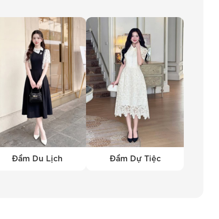
ro: Mang đến vẻ đẹp vintage, thu hút mọi ánh
 sơ mi tay dài, BEMINE tự tin sẽ mang đến cho
ững buổi dạo phố, áo sơ mi BEMINE sẽ giúp
ửa hàng của chúng tôi hoặc truy cập website
ch, phù hợp với mọi nhu cầu và sở thích của
Đầm Du Lịch
Đầm Dự Tiệc