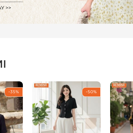
I
-35%
-50%