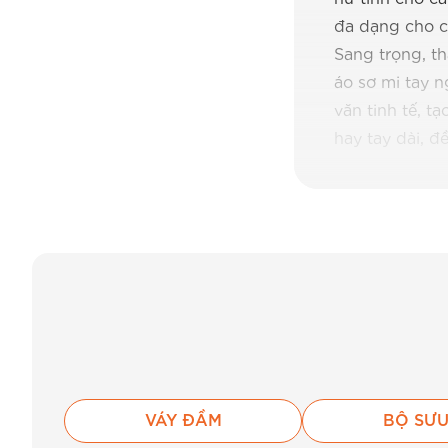
đa dạng cho c
Sang trọng, th
áo sơ mi tay n
văn tinh tế, 
hay tay dài, đ
bút chì tạo vẻ
năng động. Dự 
hợp áo sơ mi t
thoáng mát, p
giữ được form
nhẹ nhàng với 
áo trong bóng 
áo và tay áo.
Nhất Tại BEMI
Tạo điểm nhấn 
VÁY ĐẦM
BỘ SƯU
mùa hè.
Áo sơ