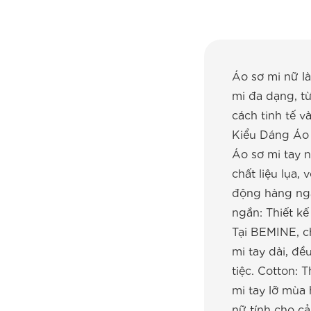
Áo sơ mi nữ là
mi đa dạng, t
cách tinh tế 
Kiểu Dáng Áo
Áo sơ mi tay n
chất liệu lụa,
động hàng ngà
ngắn: Thiết k
Tại BEMINE, c
mi tay dài, đề
tiệc. Cotton: 
mi tay lỡ mùa 
nữ tính cho c