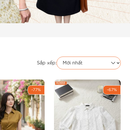
Sắp xếp:
-77%
-67%