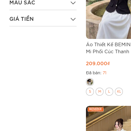
MÀU SẮC
GIÁ TIỀN
Áo Thiết Kế BEMIN
Mi Phối Cúc Thanh 
A464
209.000
₫
Đã bán:
71
S
M
L
XL