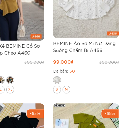
BEMINE Áo Sơ Mi Nữ Dáng
 Kế BEMINE Cổ Sơ
Suông Chấm Bi A456
ắp Chéo A460
99.000
₫
300.000
₫
300.000
₫
Đã bán:
50
L
XL
S
M
-63%
-68%