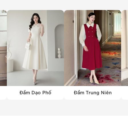
n lên vẻ đẹp của xương quai xanh. Áo sơ mi họa tiết ret
ưu tập áo sơ mi nữ đa dạng, từ áo sơ mi tay ngắn đến áo
g những trải nghiệm tuyệt vời nhất. Từ công sở đến nh
 tự tin và tỏa sáng trong mọi hoàn cảnh. Hãy ghé thăm c
m phá thêm nhiều mẫu áo sơ mi nữ độc đáo và phong cá
Đầm Dạo Phố
Đầm Trung Niên