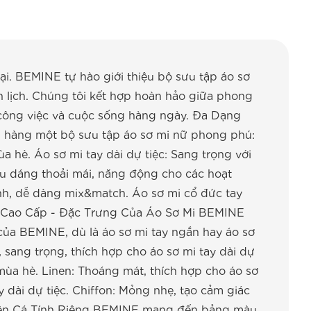
ại. BEMINE tự hào giới thiệu bộ sưu tập áo sơ
h lịch. Chúng tôi kết hợp hoàn hảo giữa phong
g công việc và cuộc sống hàng ngày. Đa Dạng
hàng một bộ sưu tập áo sơ mi nữ phong phú:
 hè. Áo sơ mi tay dài dự tiệc: Sang trọng với
 Kiểu dáng thoải mái, năng động cho các hoạt
ính, dễ dàng mix&match. Áo sơ mi cổ đức tay
Liệu Cao Cấp - Đặc Trưng Của Áo Sơ Mi BEMINE
của BEMINE, dù là áo sơ mi tay ngắn hay áo sơ
, sang trọng, thích hợp cho áo sơ mi tay dài dự
 mùa hè. Linen: Thoáng mát, thích hợp cho áo sơ
 dài dự tiệc. Chiffon: Mỏng nhẹ, tạo cảm giác
 Hiện Cá Tính Riêng BEMINE mang đến bảng màu