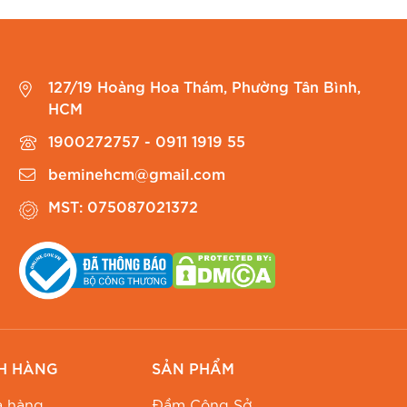
127/19 Hoàng Hoa Thám, Phường Tân Bình,
HCM
1900272757 - 0911 1919 55
beminehcm@gmail.com
MST: 075087021372
H HÀNG
SẢN PHẨM
 hàng
Đầm Công Sở