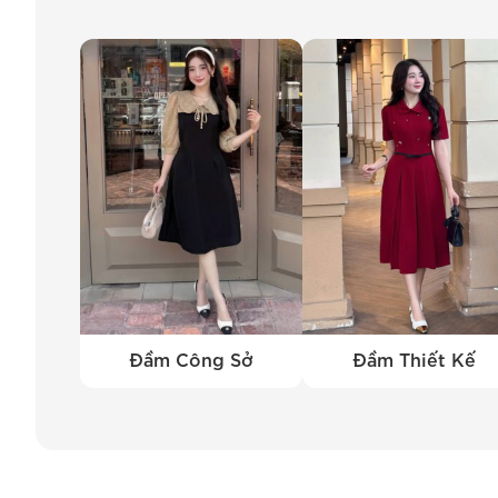
kế độc đáo, tô
nhìn. Với bộ s
quý khách hàn
phái đẹp luôn
BEMINE để khá
bạn.
Đầm Công Sở
Đầm Thiết Kế