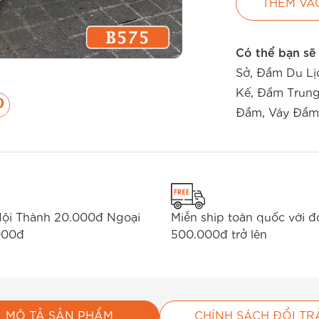
THÊM VÀ
Có thể bạn sẽ
Sở
,
Đầm Du Lị
Kế
,
Đầm Trung
Đầm
,
Váy Đầm
Nội Thành 20.000đ Ngoại
Miễn ship toàn quốc với 
000đ
500.000đ trở lên
MÔ TẢ SẢN PHẨM
CHÍNH SÁCH ĐỔI TR