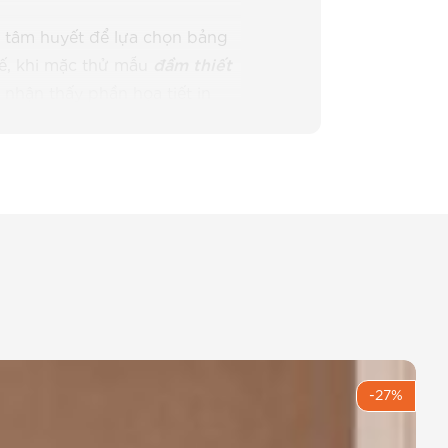
u tâm huyết để lựa chọn bảng
tế, khi mặc thử mẫu
đầm thiết
nhận thấy phần họa tiết in
nên một tổng thể vô cùng hài
ẩm nghệ thuật giúp tôn lên
-27%