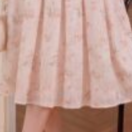
iết kế BEMINE cổ tròn in hoa dáng dài xòe B575
nằm ở
 nhiều thời gian để test độ bền màu và độ co rút. Qua h
 giữ được bề mặt đanh mịn, không hề bị xù lông hay biế
ểm là độ thoáng khí cực cao, giúp Chị luôn cảm thấy mát 
tin đến từ sự thoải mái bên trong, vì vậy mẫu
đầm thiết 
 kế đầm 2 lớp này giúp trang phục lên form đứng dáng hơ
h sáng văn phòng.