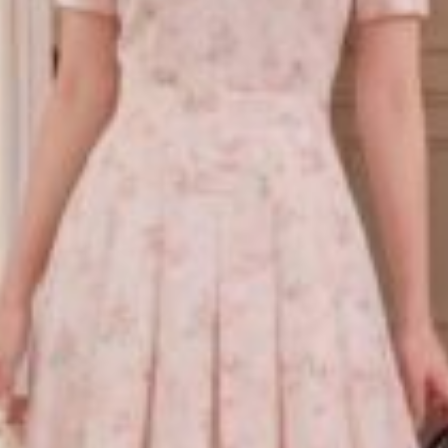
ủa đầm thiết kế BEMINE cổ tròn in hoa dáng dài xòe B575 nằm ở
ặc