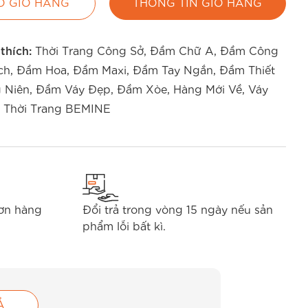
O GIỎ HÀNG
THÔNG TIN GIỎ HÀNG
 thích:
Thời Trang Công Sở
,
Đầm Chữ A
,
Đầm Công
ch
,
Đầm Hoa
,
Đầm Maxi
,
Đầm Tay Ngắn
,
Đầm Thiết
 Niên
,
Đầm Váy Đẹp
,
Đầm Xòe
,
Hàng Mới Về
,
Váy
 Thời Trang BEMINE
đơn hàng
Đổi trả trong vòng 15 ngày nếu sản
phẩm lỗi bất kì.
Ả