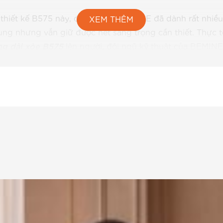
 thiết kế B575 này, đội ngũ tại BEMINE đã dành rất nhiề
XEM THÊM
trung nhưng vẫn giữ được nét sang trọng cần thiết. Thực 
ng dài xòe B575
lên người, đội ngũ kỹ thuật của BEMINE 
 đường hoa văn không bị đứt đoạn ở các đường sườn, tạo 
uần là một chiếc
đầm hoa
thông thường, mà là một tác ph
 phụ nữ Á Đông.