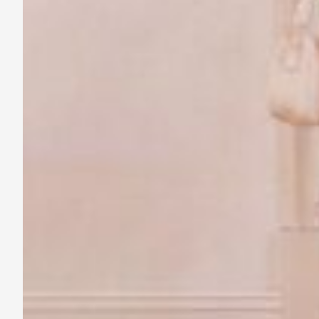
Điểm đặc biệt nhất của
đầm th
là loại vải mà BEMINE đã dành
máy ở chế độ thường, vải vẫn
Chất liệu cotton sọc có ưu đi
BEMINE hiểu rằng cảm giác tự 
vải mềm mại phía trong. Thiết
đáo tuyệt đối cho Chị dưới án