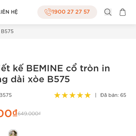
1900 27 27 57
LIÊN HỆ
e B575
ết kế BEMINE cổ tròn in
g dài xòe B575
★
★
★
★
★
B575
|
Đã bán: 65
00
₫
649.000
₫