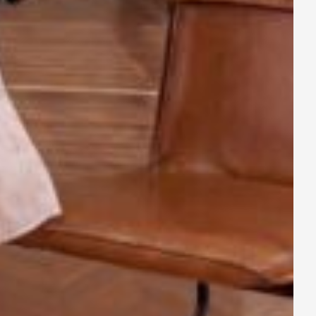
 chất liệu COTTON SỌC. Đây
ơn 5 lần giặt thử nghiệm bằng
n dạng form dáng.
mẻ dù phải di chuyển nhiều.
kế
này được lót thêm một lớp
n, đồng thời mang lại sự kín