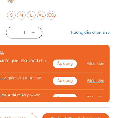
S
M
L
XL
XXL
-
+
Hướng dẫn chọn size
IÁ
4KZC
giảm 150.000đ cho
Áp dụng
Điều kiện
ELZ
giảm 70.000đ cho
Áp dụng
Điều kiện
6MUA
để miễn phí vận
Áp dụng
Điều kiện