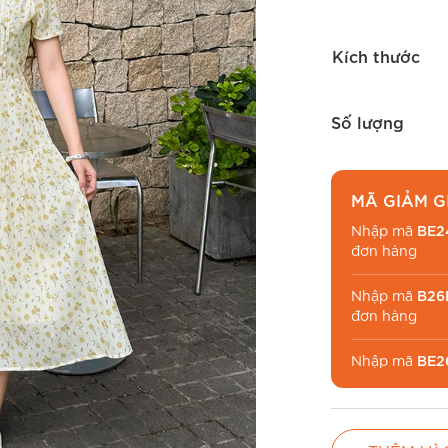
Kích thước
Số lượng
MÃ GIẢM G
Nhập mã
BE2
đơn hàng
Nhập mã
B26
đơn hàng
Nhập mã
BE2
chuyển