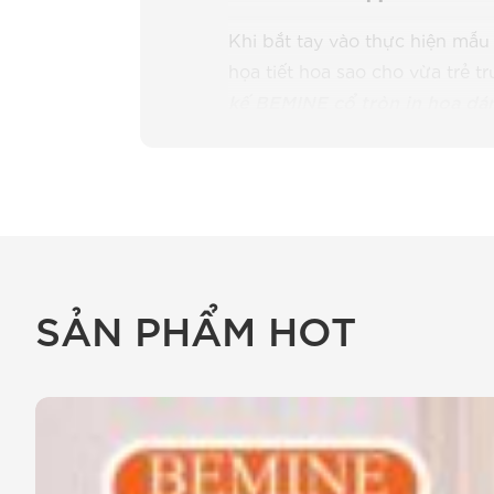
Khi bắt tay vào thực hiện mẫu
họa tiết hoa sao cho vừa trẻ 
kế BEMINE cổ tròn in hoa dá
hoa được xử lý rất tỉ mỉ, các
hòa và thuận mắt.
Chị sẽ thấy đây không đơn th
khí chất nhẹ nhàng của người
SẢN PHẨM HOT