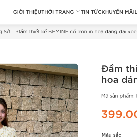
GIỚI THIỆU
THỜI TRANG
TIN TỨC
KHUYẾN MÃI
g Sở
Đầm thiết kế BEMINE cổ tròn in hoa dáng dài xò
Đầm thi
hoa dán
Mã sản phẩm:
399.0
Màu sắc