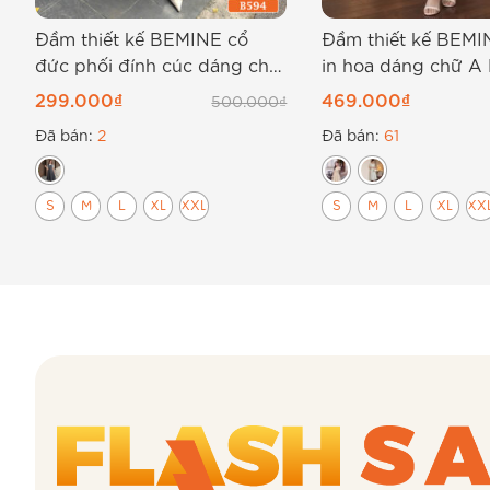
Đầm thiết kế BEMINE cổ
Đầm thiết kế BEMI
đức phối đính cúc dáng chữ
in hoa dáng chữ A
A B594
299.000
₫
469.000
₫
500.000
₫
Đã bán:
2
Đã bán:
61
S
M
L
XL
XXL
S
M
L
XL
XX