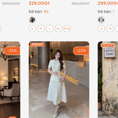
dáng chữ A B615
dáng dài
329.000
₫
299.000
630.000
₫
450.000
₫
Đã bán:
89
Đã bán:
1
L
S
M
L
XL
XXL
S
M
-33%
-23%