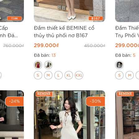
Cấp
Đầm thiết kế BEMINE cổ
Đầm Thiế
nh Đá
thủy thủ phối nơ B167
Trụ Phối 
B171
299.000
₫
299.000
760.000
₫
450.000
₫
Đã bán:
13
Đã bán:
5
L
S
M
L
XL
XXL
S
M
-24%
-30%