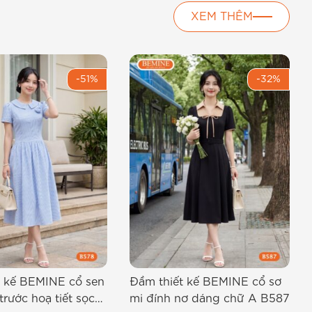
XEM THÊM
-51%
-32%
t kế BEMINE cổ sen
Đầm thiết kế BEMINE cổ sơ
trước hoạ tiết sọc
mi đính nơ dáng chữ A B587