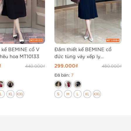
t kế BEMINE cổ V
Đầm thiết kế BEMINE cổ
thêu hoa MT10133
đức tùng váy xếp ly
MT10084
₫
299.000
₫
440.000
₫
480.000
₫
Đã bán:
7
L
XL
XXL
S
M
L
XL
XXL