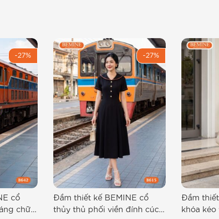
-27%
-27%
NE cổ
Đầm thiết kế BEMINE cổ
Đầm thiế
dáng chữ
thủy thủ phối viền đính cúc
khóa kéo 