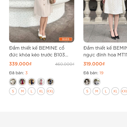
Đầm thiết kế BEMINE cổ
Đầm thiết kế BEMI
đức khóa kéo trước B103
ngực đính hoa MT1
dáng chữ A
339.000
₫
319.000
₫
460.000
₫
Đã bán:
3
Đã bán:
19
S
M
L
XL
XXL
S
M
L
XL
XX