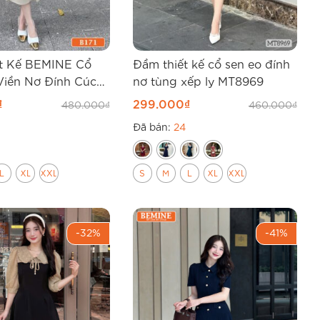
t Kế BEMINE Cổ
Đầm thiết kế cổ sen eo đính
Viền Nơ Đính Cúc
nơ tùng xếp ly MT8969
₫
299.000
₫
480.000
₫
460.000
₫
Đã bán:
24
L
XL
XXL
S
M
L
XL
XXL
-32%
-41%