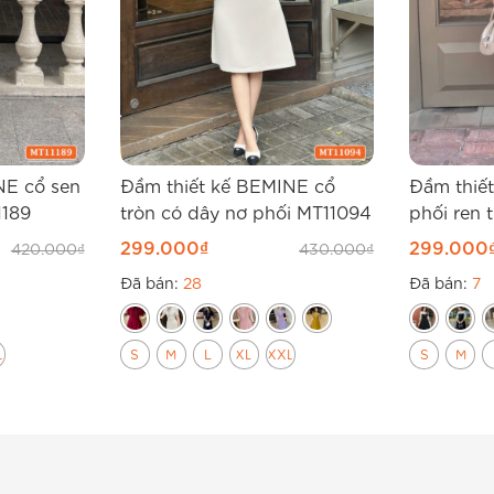
NE cổ sen
Đầm thiết kế BEMINE cổ
Đầm thiế
1189
tròn có dây nơ phối MT11094
phối ren 
299.000
₫
299.000
420.000
₫
430.000
₫
Đã bán:
28
Đã bán:
7
L
S
M
L
XL
XXL
S
M