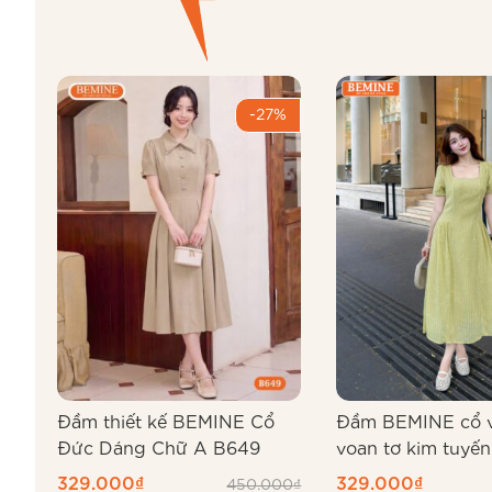
-27%
Đầm thiết kế BEMINE Cổ
Đầm BEMINE cổ 
Đức Dáng Chữ A B649
voan tơ kim tuyến
B558
329.000
₫
329.000
₫
450.000
₫