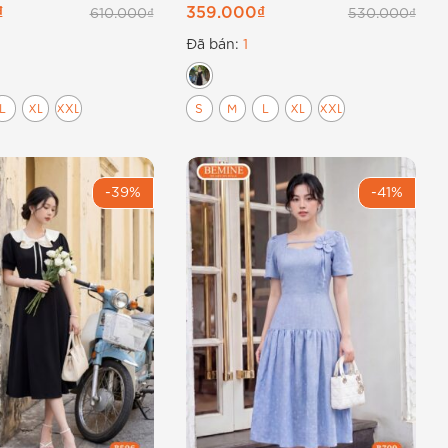
 B578
₫
359.000
₫
610.000
₫
530.000
₫
Đã bán:
1
L
XL
XXL
S
M
L
XL
XXL
-39%
-41%