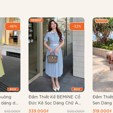
-46%
-32%
vuông
Đầm Thiết Kế BEMINE Cổ
Đầm Thiế
 dáng dài
Đức Kẻ Sọc Dáng Chữ A
Sen Dáng
B535
Ly B533
339.000
₫
319.000
₫
610.000
₫
500.000
₫