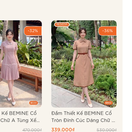
-32%
-36%
t Kế BEMINE Cổ
Đầm Thiết Kế BEMINE Cổ
Đầ
 Chữ A Tùng Xếp
Tròn Đính Cúc Dáng Chữ A
Vu
B802
Ch
339.000
₫
2
470.000
₫
530.000
₫