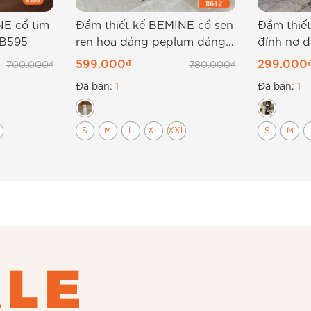
NE cổ tim
Đầm thiết kế BEMINE cổ sen
Đầm thiế
 B595
ren hoa dáng peplum dáng
đính nơ 
dài B612
599.000
₫
299.000
700.000
₫
780.000
₫
Đã bán:
1
Đã bán:
1
L
S
M
L
XL
XXL
S
M