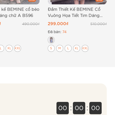
t kế BEMINE cổ bèo
Đầm Thiết Kế BEMINE Cổ
dáng chữ A B596
Vuông Họa Tiết Tim Dáng
Chữ A B709
₫
299.000
₫
490.000
₫
510.000
₫
Đã bán:
74
L
XL
XXL
S
M
L
XL
XXL
:
:
00
00
00