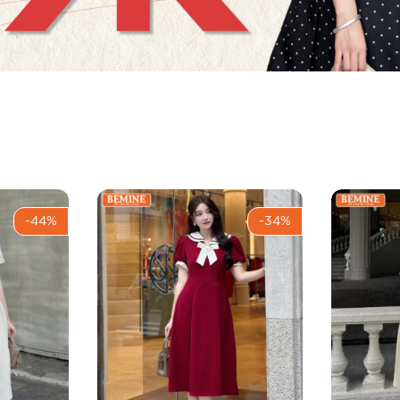
-44%
-34%