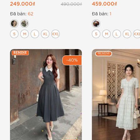
A B642
249.000
₫
459.000
₫
490.000
₫
Đã bán:
62
Đã bán:
1
S
M
L
XL
XXL
S
M
L
XL
XX
-40%