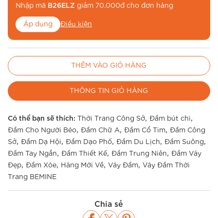
Nhập mã
B26ELZ
giảm 70.000đ cho đơn hàng
Áp dụng
Điều kiện
Nhập mã
BE26MUA
để miễn phí vận chuyển
THÊM VÀO GIỎ HÀNG
Áp dụng
Điều kiện
THÔNG TIN GIỎ HÀNG
,
,
Có thể bạn sẽ thích:
Thời Trang Công Sở
Đầm bút chì
,
,
,
Đầm Cho Người Béo
Đầm Chữ A
Đầm Cổ Tim
Đầm Công
,
,
,
,
,
Sở
Đầm Dạ Hội
Đầm Dạo Phố
Đầm Du Lịch
Đầm Suông
,
,
,
Đầm Tay Ngắn
Đầm Thiết Kế
Đầm Trung Niên
Đầm Váy
,
,
,
,
Đẹp
Đầm Xòe
Hàng Mới Về
Váy Đầm
Váy Đầm Thời
Trang BEMINE
Chia sẻ