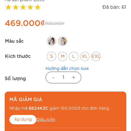
★
★
★
★
★
Đã bán: 61
469.000
₫
700.000
₫
Màu sắc
Kích thước
S
M
L
XL
XXL
Hướng dẫn chọn size
-
+
Số lượng
MÃ GIẢM GIÁ
Nhập mã
BE24KZC
giảm 150.000đ cho đơn hàng
Áp dụng
Điều kiện