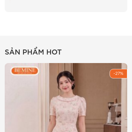
Tại sao
đầm thiết kế BEMINE cổ
tim in hoa dáng chữ A B595
là lựa
chọn hàng đầu cho Chị?
SẢN PHẨM HOT
Khi bắt tay vào dựng mẫu cho mã B595, đội
ngũ thiết kế của BEMINE đã trăn trở rất nhiều về
việc làm sao để một chiếc đầm vừa phải thoải
-27%
mái để mặc suốt 8 tiếng tại văn phòng, vừa phải
đủ sang trọng cho các sự kiện bất ngờ. Thực tế,
BEMINE đã điều chỉnh hạ sâu cổ tim thêm 1cm
so với các mẫu cũ để giúp phần cổ của Chị
trông thanh thoát hơn, tạo cảm giác gương mặt
thon gọn rõ rệt. Đây là chi tiết nhỏ mà chỉ
những người thợ tâm huyết mới hiểu rõ sức