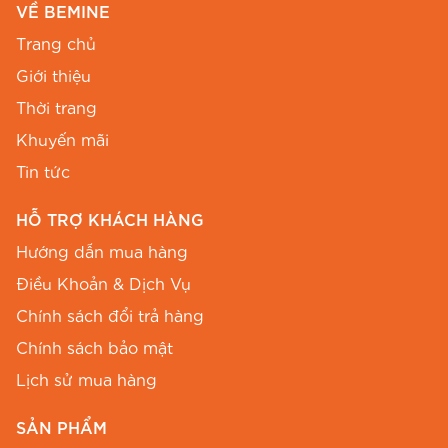
VỀ BEMINE
Trang chủ
Giới thiệu
Thời trang
Khuyến mãi
Tin tức
HỖ TRỢ KHÁCH HÀNG
Hướng dẫn mua hàng
Hình ảnh thực tế đầm công sở BEMINE B595 phom
dáng chuẩn.
Điều Khoản & Dịch Vụ
Chính sách đổi trả hàng
Màu sắc & kích thước
Chính sách bảo mật
Sự kết hợp giữa họa tiết hoa trên nền vải caro
Lịch sử mua hàng
xước tạo nên chiều sâu cho trang phục, giúp
chiếc đầm không bị đơn điệu. Dưới đây là thông
SẢN PHẨM