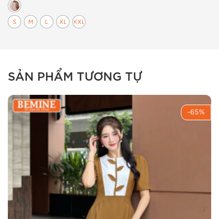
S
M
L
XL
XXL
SẢN PHẨM TƯƠNG TỰ
Người mẫu diện đầm chữ a cổ tim in hoa BEMINE
B595.
-65%
Chi tiết sản phẩm
Chất liệu & cảm giác mặc
BEMINE lựa chọn chất liệu caro xước cho mẫu
B595 này. Đây là dòng vải có độ đứng form
nhất định nhưng vẫn giữ được sự mềm mại,
thấm hút mồ hôi tốt. Đặc biệt, vải caro xước có