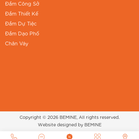
số chi tiết để Chị dễ dàng lựa chọn kích cỡ phù
Đầm Công Sở
hợp:
Đầm Thiết Kế
Đầm Dự Tiệc
Vòng 1
Vòng 2
Vòng 3
Dài đầm
Size
Đầm Dạo Phố
(cm)
(cm)
(cm)
(cm)
Chân Váy
S
86
68
FREE
110
M
92
74
FREE
110
L
94
76
FREE
110
XL
100
80
FREE
110
XXL
102
86
FREE
110
Copyright © 2026 BEMINE, All rights reserved.
Website designed by BEMINE
Lưu ý: Số đo ra vai, cửa tay và chiều dài tay có
sự điều chỉnh tăng dần theo từng size để đảm