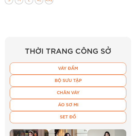
S
M
L
XL
XXL
THỜI TRANG CÔNG SỞ
VÁY ĐẦM
BỘ SƯU TẬP
CHÂN VÁY
ÁO SƠ MI
Đầm thiết kế BEMINE B595 mang lại diện mạo nữ tính
SET ĐỒ
trẻ trung.
Kiểu dáng & thiết kế