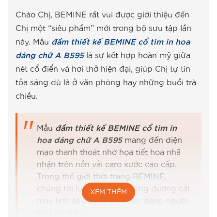
Chào Chị, BEMINE rất vui được giới thiệu đến
Chị một “siêu phẩm” mới trong bộ sưu tập lần
này. Mẫu
đầm thiết kế BEMINE cổ tim in hoa
dáng chữ A B595
là sự kết hợp hoàn mỹ giữa
nét cổ điển và hơi thở hiện đại, giúp Chị tự tin
tỏa sáng dù là ở văn phòng hay những buổi trà
chiều.
Mẫu
đầm thiết kế BEMINE cổ tim in
hoa dáng chữ A B595
mang đến diện
mạo thanh thoát nhờ họa tiết hoa nhã
nhặn trên nền vải caro xước cao cấp.
Trong thế giới
thời trang BEMINE
,
chúng tôi luôn ưu tiên những đường cắt
XEM THÊM
may tinh tế để tôn vinh vóc dáng người
phụ nữ Việt.