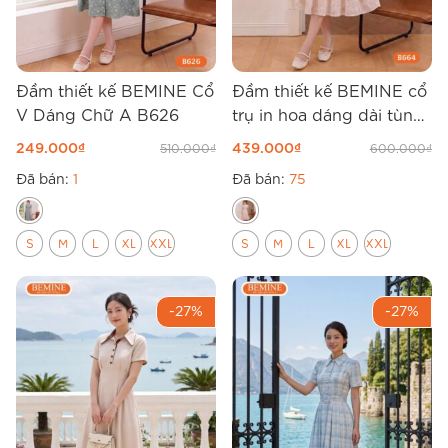
Đầm thiết kế BEMINE Cổ
Đầm thiết kế BEMINE cổ
V Dáng Chữ A B626
trụ in hoa dáng dài tùng
xếp ly B664
249.000
₫
439.000
₫
510.000
₫
600.000
₫
Đã bán:
1
Đã bán:
75
S
M
L
XL
XXL
S
M
L
XL
XXL
-27%
-27%