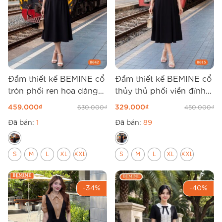
Đầm thiết kế BEMINE cổ
Đầm thiết kế BEMINE cổ
tròn phối ren hoa dáng
thủy thủ phối viền đính
chữ A B642
cúc dáng chữ A B615
459.000
₫
329.000
₫
630.000
₫
450.000
₫
Đã bán:
1
Đã bán:
89
S
M
L
XL
XXL
S
M
L
XL
XXL
-34%
-40%