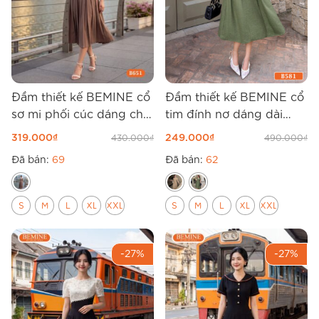
Đầm thiết kế BEMINE cổ
Đầm thiết kế BEMINE cổ
sơ mi phối cúc dáng chữ
tim đính nơ dáng dài
A B651
B581
319.000
₫
249.000
₫
430.000
₫
490.000
₫
Đã bán:
69
Đã bán:
62
S
M
L
XL
XXL
S
M
L
XL
XXL
-27%
-27%