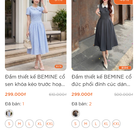
Đầm thiết kế BEMINE cổ
Đầm thiết kế BEMINE cổ
sen khóa kéo trước hoạ
đức phối đính cúc dáng
tiết sọc dáng dài B578
chữ A B594
299.000
₫
299.000
₫
610.000
₫
500.000
₫
Đã bán:
1
Đã bán:
2
S
M
L
XL
XXL
S
M
L
XL
XXL