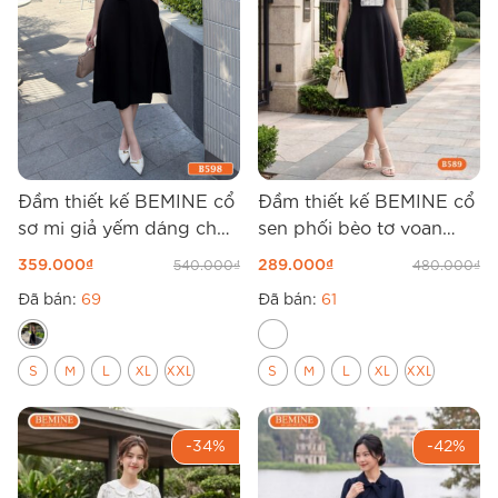
Đầm thiết kế BEMINE cổ
Đầm thiết kế BEMINE cổ
sơ mi giả yếm dáng chữ
sen phối bèo tơ voan
A B598
B589
359.000
₫
289.000
₫
540.000
₫
480.000
₫
Đã bán:
69
Đã bán:
61
S
M
L
XL
XXL
S
M
L
XL
XXL
-34%
-42%