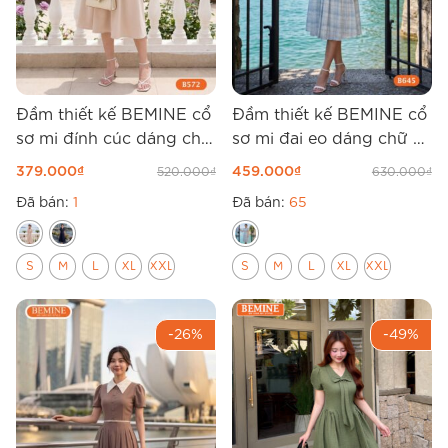
Đầm thiết kế BEMINE cổ
Đầm thiết kế BEMINE cổ
sơ mi đính cúc dáng chữ
sơ mi đai eo dáng chữ A
A B572
B645
379.000
₫
459.000
₫
520.000
₫
630.000
₫
Đã bán:
1
Đã bán:
65
S
M
L
XL
XXL
S
M
L
XL
XXL
-26%
-49%