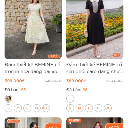
Đầm thiết kế BEMINE cổ
Đầm thiết kế BEMINE cổ
tròn in hoa dáng dài xòe
sen phối caro dáng chữ
B575
A B571
399.000
₫
389.000
₫
649.000
₫
590.000
₫
Đã bán:
65
Đã bán:
66
S
M
L
XL
XXL
S
M
L
XL
XXL
-51%
-40%