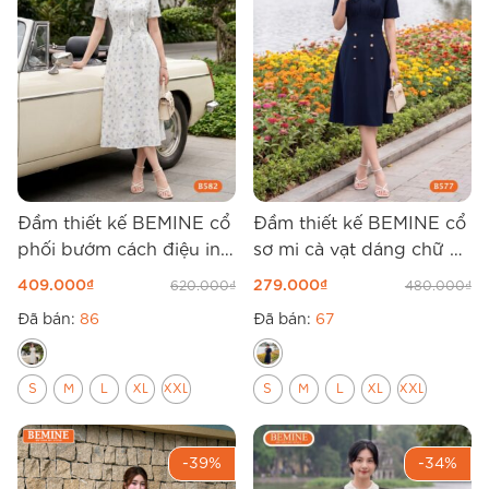
Đầm thiết kế BEMINE cổ
Đầm thiết kế BEMINE cổ
phối bướm cách điệu in
sơ mi cà vạt dáng chữ A
hoa dáng chữ A B582
B577
409.000
₫
279.000
₫
620.000
₫
480.000
₫
Đã bán:
86
Đã bán:
67
S
M
L
XL
XXL
S
M
L
XL
XXL
-39%
-34%