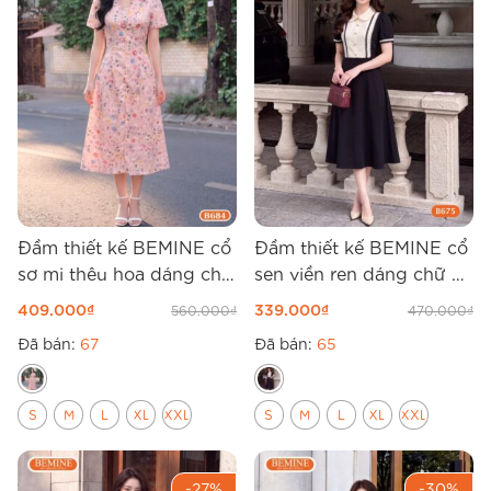
Đầm thiết kế BEMINE cổ
Đầm thiết kế BEMINE cổ
sơ mi thêu hoa dáng chữ
sen viền ren dáng chữ A
A B684
B675
409.000
₫
339.000
₫
560.000
₫
470.000
₫
Đã bán:
67
Đã bán:
65
S
M
L
XL
XXL
S
M
L
XL
XXL
-27%
-30%