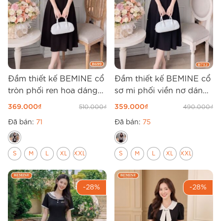
Đầm thiết kế BEMINE cổ
Đầm thiết kế BEMINE cổ
tròn phối ren hoa dáng
sơ mi phối viền nơ dáng
chữ A B699
chữ A B712
369.000
₫
359.000
₫
510.000
₫
490.000
₫
Đã bán:
71
Đã bán:
75
S
M
L
XL
XXL
S
M
L
XL
XXL
-28%
-28%