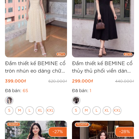
Đầm thiết kế BEMINE cổ
Đầm thiết kế BEMINE cổ
tròn nhún eo dáng chữ
thủy thủ phối viền dáng
A B671
chữ A B678
399.000
₫
299.000
₫
620.000
₫
440.000
₫
Đã bán:
65
Đã bán:
1
S
M
L
XL
XXL
S
M
L
XL
XXL
-27%
-28%