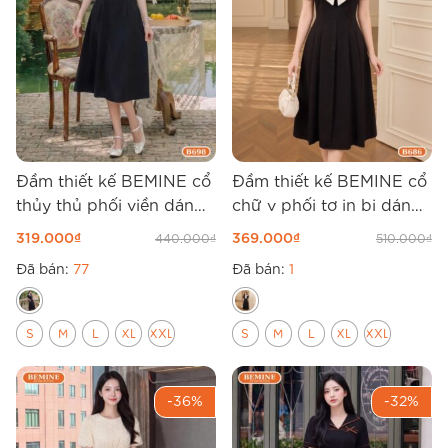
Đầm thiết kế BEMINE cổ
Đầm thiết kế BEMINE cổ
thủy thủ phối viền dáng
chữ v phối tơ in bi dáng
chữ A B698
chữ A B686
319.000
₫
369.000
₫
440.000
₫
510.000
₫
Đã bán:
77
Đã bán:
1
S
M
L
XL
XXL
S
M
L
XL
XXL
-36%
-32%