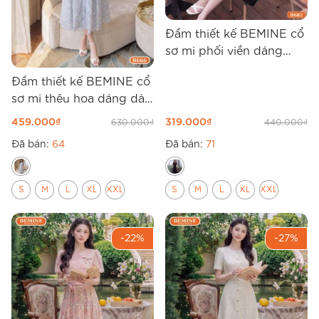
Đầm thiết kế BEMINE cổ
sơ mi phối viền dáng
chữ A B682
Đầm thiết kế BEMINE cổ
sơ mi thêu hoa dáng dài
B666
459.000
₫
319.000
₫
630.000
₫
440.000
₫
Đã bán:
64
Đã bán:
71
S
M
L
XL
XXL
S
M
L
XL
XXL
-22%
-27%