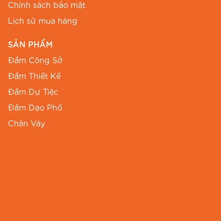
Chính sách bảo mật
Đa Dạng Kiểu Dáng Váy Đầm
Lịch sử mua hàng
Công Sở
SẢN PHẨM
Thời trang công sở BEMINE tự hào mang đến
Đầm Công Sở
cho quý khách hàng nhiều lựa chọn về kiểu
Đầm Thiết Kế
dáng váy đầm:
Đầm Dự Tiệc
Đầm Chữ A Thon Gọn
Đầm Dạo Phố
Đầm chữ A
BEMINE giúp tôn lên vóc dáng thon
Chân Váy
gọn, phù hợp với nhiều dáng người. Kiểu dáng
này vừa thanh lịch vừa hiện đại, dễ dàng kết
hợp với nhiều phụ kiện khác nhau.
Đầm Suông Thoải Mái
Đầm suông
của BEMINE mang lại sự thoải mái