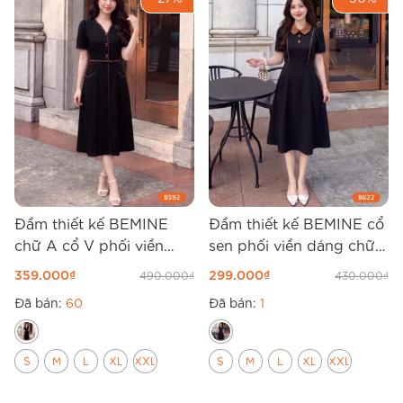
Đầm thiết kế BEMINE
Đầm thiết kế BEMINE cổ
chữ A cổ V phối viền
sen phối viền dáng chữ
B592
A B622
359.000
₫
299.000
₫
490.000
₫
430.000
₫
Đã bán:
60
Đã bán:
1
S
M
L
XL
XXL
S
M
L
XL
XXL