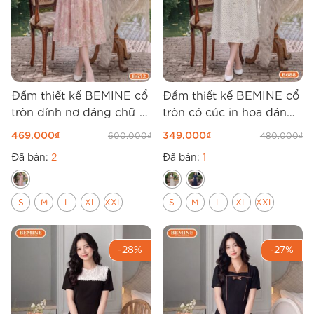
Đầm thiết kế BEMINE cổ
Đầm thiết kế BEMINE cổ
tròn đính nơ dáng chữ A
tròn có cúc in hoa dáng
B652
dài B688
469.000
₫
349.000
₫
600.000
₫
480.000
₫
Đã bán:
2
Đã bán:
1
S
M
L
XL
XXL
S
M
L
XL
XXL
-28%
-27%