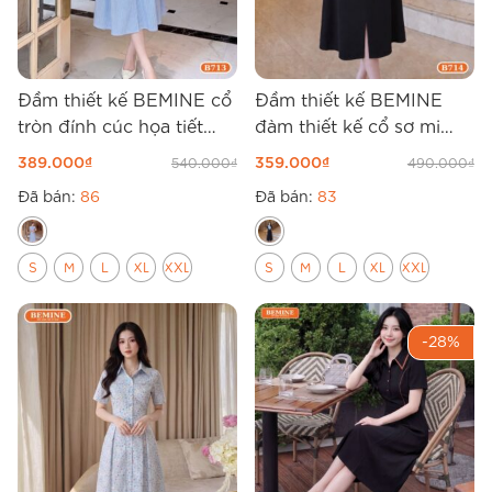
Đầm thiết kế BEMINE cổ
Đầm thiết kế BEMINE
tròn đính cúc họa tiết
đàm thiết kế cổ sơ mi
caro dáng chữ A B713
phối dáng chữ A B714
389.000
₫
359.000
₫
540.000
₫
490.000
₫
Đã bán:
86
Đã bán:
83
S
M
L
XL
XXL
S
M
L
XL
XXL
-28%