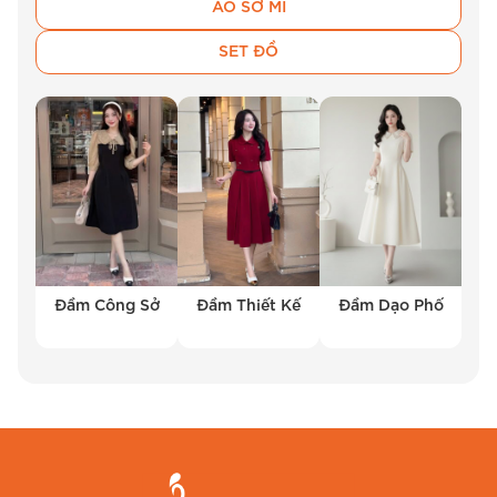
ÁO SƠ MI
Bộ sưu tập
chân váy
của BEMINE bao gồm
SET ĐỒ
nhiều kiểu dáng như chân váy bút chì, chân váy
xòe, chân váy chữ A. Mỗi thiết kế đều được
chăm chút tỉ mỉ, tôn lên vóc dáng người mặc và
phù hợp với nhiều hoàn cảnh khác nhau.
Quần Công Sở Chuyên Nghiệp
BEMINE cung cấp các mẫu quần công sở đa
dạng, từ quần âu cổ điển đến quần ống rộng
Đầm Công Sở
Đầm Thiết Kế
Đầm Dạo Phố
hiện đại. Chúng tôi chú trọng vào việc tạo ra
những sản phẩm vừa vặn, thoải mái và dễ phối
đồ, giúp quý cô luôn tự tin và chuyên nghiệp
nơi công sở.
Set Đồ Công Sở Tiện Lợi