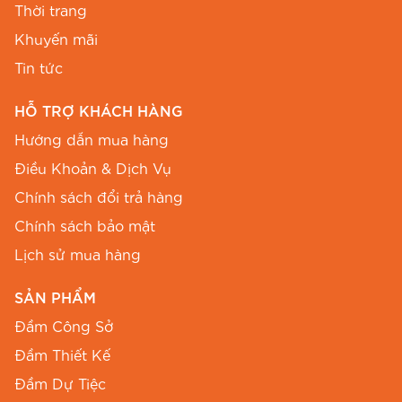
Thời trang
Phong cách dạo phố trẻ trung, năng động:
Khuyến mãi
Đi cùng giày sandal quai mảnh hoặc giày
Tin tức
búp bê thoải mái.
HỖ TRỢ KHÁCH HÀNG
Chọn túi cói nhỏ xinh hoặc túi đeo chéo
Hướng dẫn mua hàng
mini để tạo nét phóng khoáng.
Điều Khoản & Dịch Vụ
Đeo kính râm và một chiếc mũ rộng vành
Chính sách đổi trả hàng
khi dạo phố cuối tuần, vừa bảo vệ da vừa
tăng thêm vẻ sành điệu cùng
đầm thiết kế
Chính sách bảo mật
cổ V in hoa B625
.
Lịch sử mua hàng
Một vài chiếc vòng tay nhỏ hoặc dây chuyền
SẢN PHẨM
mảnh sẽ giúp Chị thêm phần thu hút.
Đầm Công Sở
Dự tiệc nhẹ hoặc hẹn hò lãng mạn:
Đầm Thiết Kế
Phối cùng giày cao gót gót nhọn tông màu
Đầm Dự Tiệc
bạc hoặc vàng đồng để tạo sự sang trọng.