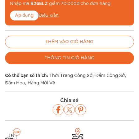
Nhập mã
B26ELZ
giảm 70.000đ cho đơn hàng
Áp dụng
Điều kiện
Nhập mã
BE26MUA
để miễn phí vận chuyển
THÊM VÀO GIỎ HÀNG
Áp dụng
Điều kiện
THÔNG TIN GIỎ HÀNG
,
,
Có thể bạn sẽ thích:
Thời Trang Công Sở
Đầm Công Sở
,
Đầm Hoa
Hàng Mới Về
Chia sẻ