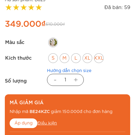
★
★
★
★
★
Đã bán: 59
349.000
₫
610.000
₫
Màu sắc
Kích thước
S
M
L
XL
XXL
Hướng dẫn chọn size
-
+
Số lượng
MÃ GIẢM GIÁ
Nhập mã
BE24KZC
giảm 150.000đ cho đơn hàng
Áp dụng
Điều kiện