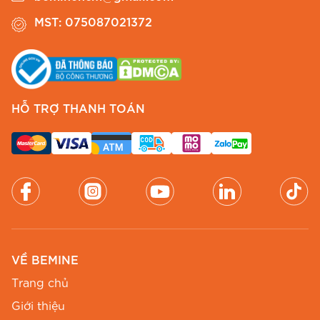
đầm thiết kế cổ V in hoa B625
cùng những phụ kiện
MST: 075087021372
tinh tế.
Phong cách công sở thanh lịch:
Để tạo sự chuyên nghiệp cho
đầm thiết kế
cổ V in hoa B625
, Chị có thể kết hợp cùng
HỖ TRỢ THANH TOÁN
một đôi giày cao gót mũi nhọn màu nude
hoặc đen.
Thêm túi xách công sở form đứng, màu sắc
trung tính.
Một chiếc đồng hồ thanh mảnh và khuyên
tai ngọc trai sẽ là điểm nhấn hoàn hảo,
mang lại vẻ ngoài tinh tế, trang nhã.
VỀ BEMINE
Khi trời se lạnh, Chị có thể khoác thêm một
Trang chủ
chiếc blazer mỏng nhẹ màu kem hoặc trắng
Giới thiệu
để tăng thêm sự chỉn chu.