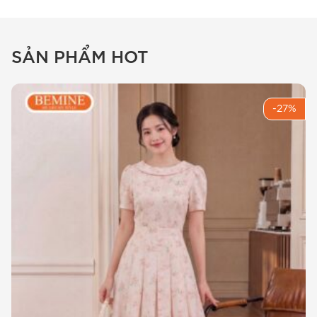
SẢN PHẨM HOT
-27%
Thiết kế dáng chữ A bay bổng cùng họa tiết hoa nhẹ
nhàng, giúp Chị luôn tự tin và thu hút với
đầm thiết kế
cổ V in hoa B625
.