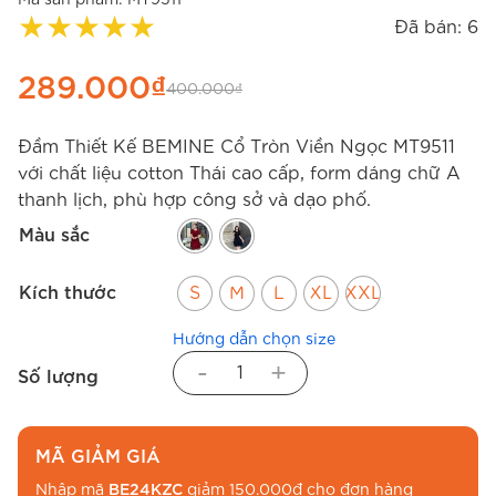
★
★
★
★
★
Đã bán: 6
289.000
₫
400.000
₫
Đầm Thiết Kế BEMINE Cổ Tròn Viền Ngọc MT9511
với chất liệu cotton Thái cao cấp, form dáng chữ A
thanh lịch, phù hợp công sở và dạo phố.
Màu sắc
Kích thước
S
M
L
XL
XXL
Hướng dẫn chọn size
-
+
Số lượng
MÃ GIẢM GIÁ
Nhập mã
BE24KZC
giảm 150.000đ cho đơn hàng