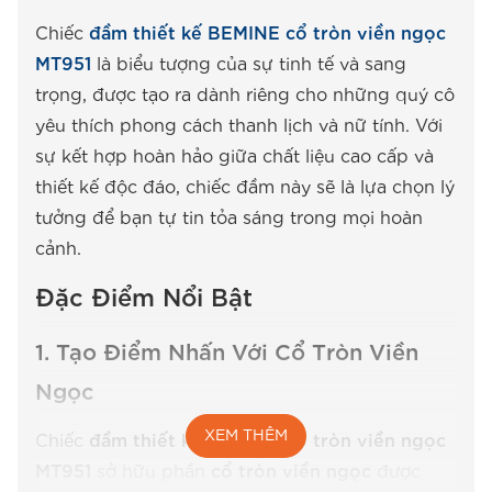
Chiếc
đầm thiết kế BEMINE cổ tròn viền ngọc
MT951
là biểu tượng của sự tinh tế và sang
trọng, được tạo ra dành riêng cho những quý cô
yêu thích phong cách thanh lịch và nữ tính. Với
sự kết hợp hoàn hảo giữa chất liệu cao cấp và
thiết kế độc đáo, chiếc đầm này sẽ là lựa chọn lý
tưởng để bạn tự tin tỏa sáng trong mọi hoàn
cảnh.
Đặc Điểm Nổi Bật
1.
Tạo Điểm Nhấn Với Cổ Tròn Viền
Ngọc
XEM THÊM
Chiếc
đầm thiết kế BEMINE cổ tròn viền ngọc
MT951
sở hữu phần
cổ tròn viền ngọc
được