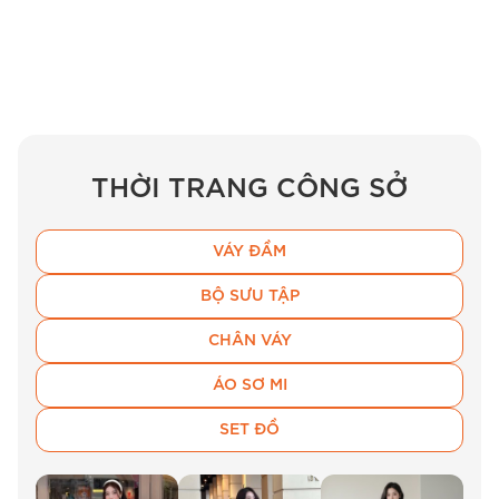
L
94
76
90
35
31
29
XL
98
80
90
36.5
32.5
30.5
XXL
102
85
90
38
34
32
Lưu Ý:
THỜI TRANG CÔNG SỞ
Chiều dài đầm
: 90cm áp dụng cho tất cả các
VÁY ĐẦM
size.
Số đo ra vai, cửa tay và chiều dài tay
: Tăng
BỘ SƯU TẬP
thêm 1,5cm cho mỗi size lớn hơn so với size
CHÂN VÁY
trước đó, bắt đầu từ size S .
ÁO SƠ MI
Bảng thông số đầm thiết kế BEMINE cổ tròn
SET ĐỒ
viền ngọc MT951 giúp bạn dễ dàng chọn lựa
kích thước phù hợp với vóc dáng của mình để