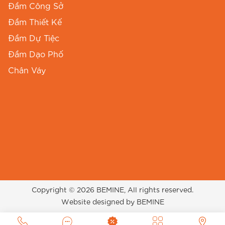
màu sắc bền đẹp.
Đầm Công Sở
Đầm Thiết Kế
#Thoitrangcongso#bemine#vaydamthietke#damtrun
Đầm Dự Tiệc
Đầm Dạo Phố
Chân Váy
Copyright © 2026 BEMINE, All rights reserved.
Website designed by BEMINE