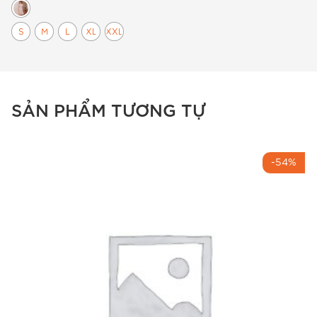
S
M
L
XL
XXL
Mã sản phẩm: MT9511 –
Đầm thiết kế BEMINE
SẢN PHẨM TƯƠNG TỰ
Mã sản phẩm: MT9511 –
Đầm thiết kế BEMINE
-54%
Mã sản phẩm: MT9511 –
Đầm suông cao cấp
Mã sản phẩm: MT9511 –
Váy đầm công sở