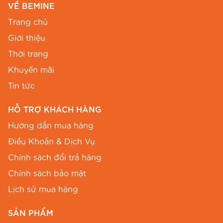
VỀ BEMINE
lượng cao.
Trang chủ
Đầm có phù hợp với người có vòng eo
Giới thiệu
lớn không?
Thời trang
Đầm thiết kế BEMINE cổ tròn viền ngọc MT951
Khuyến mãi
là dáng đầm chữ A rất phù hợp với nhiều vóc
Tin tức
dáng, đặc biệt là giúp che khéo vòng eo. Bạn có
HỖ TRỢ KHÁCH HÀNG
thể chọn size phù hợp dựa vào bảng size chi
tiết của BEMINE.
Hướng dẫn mua hàng
Điều Khoản & Dịch Vụ
Màu sắc của đầm có bị phai màu
Chính sách đổi trả hàng
không?
Chính sách bảo mật
Sản phẩm được nhuộm bằng công nghệ hiện
Lịch sử mua hàng
đại, hạn chế tối đa việc phai màu. Tuy nhiên, nên
SẢN PHẨM
giặt riêng trong lần giặt đầu tiên để đảm bảo