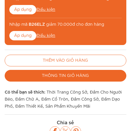
Áp dụng
Điều kiện
Nhập mã
B26ELZ
giảm 70.000đ cho đơn hàng
Áp dụng
Điều kiện
Nhập mã
BE26MUA
để miễn phí vận chuyển
THÊM VÀO GIỎ HÀNG
Áp dụng
Điều kiện
THÔNG TIN GIỎ HÀNG
,
Có thể bạn sẽ thích:
Thời Trang Công Sở
Đầm Cho Người
,
,
,
,
Béo
Đầm Chữ A
Đầm Cổ Tròn
Đầm Công Sở
Đầm Dạo
,
,
Phố
Đầm Thiết Kế
Sản Phẩm Khuyến Mãi
Chia sẻ