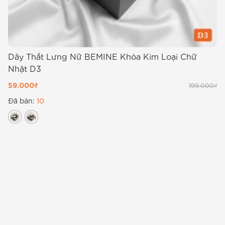
tuyệt đối cho mặt lưng.
Dây Thắt Lưng Nữ BEMINE Khóa Kim Loại Chữ
Nhật D3
59.000
₫
199.000
₫
Đã bán:
10
Á
1
Đ
B
Người mẫu diện đầm BEMINE B419 dáng chữ A cổ tàu,