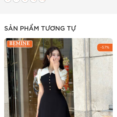
SẢN PHẨM TƯƠNG TỰ
Ảnh cận cảnh chi tiết cổ tàu và nơ thắt thủ công tỉ mỉ
-57%
trên mẫu đầm thiết kế BEMINE B419.
Chi tiết sản phẩm
Chất liệu & cảm giác mặc
Mẫu
đầm thiết kế BEMINE dáng chữ a cổ tàu
đính nơ B419
được ưu ái sử dụng chất liệu
cotton Nhật. Đây là dòng vải cao cấp được biết
đến với khả năng thấm hút mồ hôi vượt trội, bề
mặt vải mịn màng và có độ đứng phom nhất