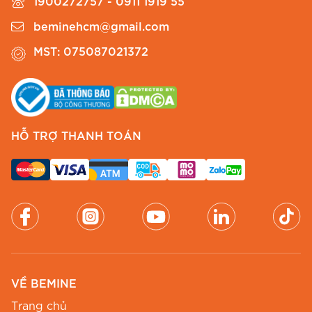
1900272757 - 0911 1919 55
nơ B419
beminehcm@gmail.com
MST: 075087021372
Để mẫu
váy xòe cổ tàu đính nơ
này thêm phần
hoàn hảo, anh chị có thể tham khảo các cách
phối phụ kiện sau từ
Thời Trang BEMINE
:
Phụ kiện trang nhã:
Một đôi bông tai ngọc
HỖ TRỢ THANH TOÁN
trai nhỏ hoặc vòng tay mảnh sẽ làm tăng thêm
vẻ thanh lịch cho phần cổ tàu đính nơ.
Giày dép:
Chọn một đôi cao gót mũi nhọn
màu nude hoặc đen để kéo dài đôi chân. Nếu
đi dạo phố, một đôi giày búp bê cũng là lựa
chọn tuyệt vời.
Túi xách:
Một chiếc túi cầm tay phom cứng
VỀ BEMINE
cáp sẽ rất phù hợp cho những buổi tiệc hoặc
Trang chủ
cuộc họp quan trọng.