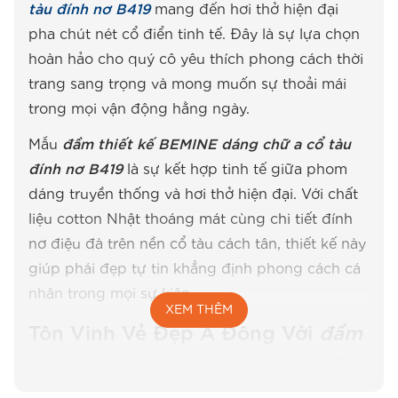
tàu đính nơ B419
mang đến hơi thở hiện đại
pha chút nét cổ điển tinh tế. Đây là sự lựa chọn
hoàn hảo cho quý cô yêu thích phong cách thời
trang sang trọng và mong muốn sự thoải mái
trong mọi vận động hằng ngày.
Mẫu
đầm thiết kế BEMINE dáng chữ a cổ tàu
đính nơ B419
là sự kết hợp tinh tế giữa phom
dáng truyền thống và hơi thở hiện đại. Với chất
liệu cotton Nhật thoáng mát cùng chi tiết đính
nơ điệu đà trên nền cổ tàu cách tân, thiết kế này
giúp phái đẹp tự tin khẳng định phong cách cá
nhân trong mọi sự kiện.
XEM THÊM
Tôn Vinh Vẻ Đẹp Á Đông Với
đầm
thiết kế BEMINE dáng chữ a cổ