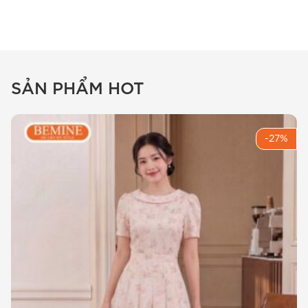
tàu đính nơ B419
BEMINE hân hạnh giới thiệu đến các quý cô
mẫu
đầm thiết kế BEMINE dáng chữ a cổ tàu
đính nơ B419
, một “tác phẩm” nghệ thuật nằm
SẢN PHẨM HOT
trong bộ sưu tập mới nhất. Trong thế giới
thời
trang công sở
, việc tìm kiếm một bộ trang phục
vừa giữ được nét chuyên nghiệp, vừa thể hiện
-27%
được sự nữ tính không phải là điều dễ dàng.
Hiểu được điều đó,
đầm bemine b419
ra đời
như một lời giải đáp cho những trăn trở của chị
em về một trang phục đa năng.
Sản phẩm không chỉ đơn thuần là một chiếc
váy, mà là sự chắt lọc từ những xu hướng thời
trang bền vững. Với thiết kế dáng chữ A kinh
điển, mẫu
đầm thiết kế bemine
này hỗ trợ che