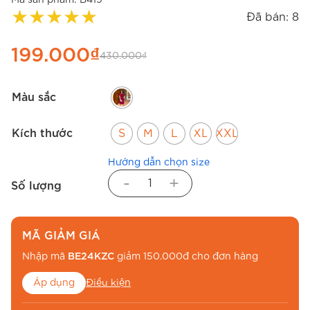
★
★
★
★
★
Đã bán: 8
199.000
₫
430.000
₫
Màu sắc
Kích thước
S
M
L
XL
XXL
Hướng dẫn chọn size
-
+
Số lượng
MÃ GIẢM GIÁ
Nhập mã
BE24KZC
giảm 150.000đ cho đơn hàng
Áp dụng
Điều kiện