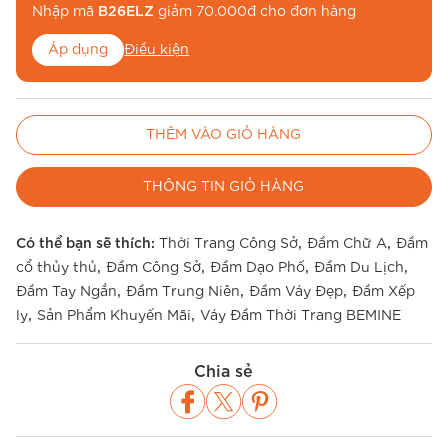
Nhập mã
B26ELZ
giảm 70.000đ cho đơn hàng
Áp dụng
Điều kiện
Nhập mã
BE26MUA
để miễn phí vận chuyển
THÊM VÀO GIỎ HÀNG
Áp dụng
Điều kiện
THÔNG TIN GIỎ HÀNG
,
,
Có thể bạn sẽ thích:
Thời Trang Công Sở
Đầm Chữ A
Đầm
,
,
,
,
cổ thủy thủ
Đầm Công Sở
Đầm Dạo Phố
Đầm Du Lịch
,
,
,
Đầm Tay Ngắn
Đầm Trung Niên
Đầm Váy Đẹp
Đầm Xếp
,
,
ly
Sản Phẩm Khuyến Mãi
Váy Đầm Thời Trang BEMINE
Chia sẻ