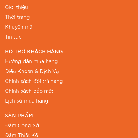
Giới thiệu
Thay đổi phong cách:
Nếu anh chị yêu thích
Thời trang
sự phá cách hơn, có thể tham khảo thêm các
Khuyến mãi
mẫu
đầm cổ thủy thủ
của BEMINE cho những
ngày cuối tuần năng động.
Tin tức
HỖ TRỢ KHÁCH HÀNG
Hướng dẫn mua hàng
Điều Khoản & Dịch Vụ
Chính sách đổi trả hàng
Chính sách bảo mật
Lịch sử mua hàng
SẢN PHẨM
Đầm Công Sở
Đầm Thiết Kế