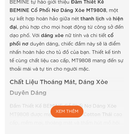
BEMINE tự hào giới thiệu
Đầm Thiết Kế
BEMINE Cổ Phối Nơ Dáng Xòe MT9808
, một
sự kết hợp hoàn hảo giữa nét
thanh lịch
và
hiện
đại
, phù hợp cho mọi hoạt động từ công sở đến
dạo phố. Với
dáng xòe
nữ tính và chi tiết
cổ
phối nơ
duyên dáng, chiếc đầm này sẽ là điểm
nhấn hoàn hảo cho tủ đồ của bạn. Thiết kế tinh
tế cùng chất liệu cao cấp, MT9808 mang đến sự
thoải mái và tự tin cho người mặc.
Chất Liệu Thoáng Mát, Dáng Xòe
Duyên Dáng
Đầm Thiết Kế BEMINE Cổ Phối Nơ Dáng Xòe
XEM THÊM
MT9808 được may từ chất liệu
Cotton Thái
cao
cấp, mềm mại, thoáng mát và thấm hút mồ hôi
tốt. Đặc biệt phù hợp với khí hậu Việt Nam, giúp