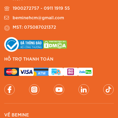
#BEMINE #ĐầmThiếtKế #ĐầmCôngSở
1900272757 - 0911 1919 55
#ThờiTrangCôngSở #MT9808
beminehcm@gmail.com
MST: 075087021372
HỖ TRỢ THANH TOÁN
VỀ BEMINE