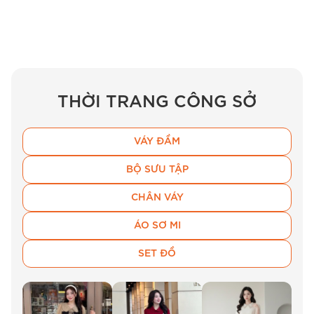
được size phù hợp nhất. Nếu bạn nằm giữa hai
size, hãy chọn size lớn hơn để đảm bảo sự thoải
mái.
Lỗi Thường Gặp Khi Chọn
Đầm Thiết
THỜI TRANG CÔNG SỞ
Kế BEMINE Cổ Phối Nơ Dáng Xòe
MT9808:
VÁY ĐẦM
Nhiều bạn thường chọn đầm dáng xòe quá
BỘ SƯU TẬP
rộng, khiến tổng thể trông luộm thuộm. Hãy
CHÂN VÁY
chọn đầm có độ xòe vừa phải, phù hợp với vóc
ÁO SƠ MI
dáng của bạn.
SET ĐỒ
Câu hỏi thường gặp
Đầm MT9808 có phù hợp đi làm không?
Đầm Thiết Kế BEMINE Cổ Phối Nơ Dáng Xòe