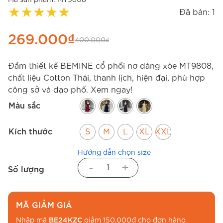
★
★
★
★
★
Đã bán: 1
269.000
₫
400.000
₫
Đầm thiết kế BEMINE cổ phối nơ dáng xòe MT9808,
chất liệu Cotton Thái, thanh lịch, hiện đại, phù hợp
công sở và dạo phố. Xem ngay!
Màu sắc
Kích thước
S
M
L
XL
XXL
Hướng dẫn chọn size
-
+
Số lượng
MÃ GIẢM GIÁ
Nhập mã
BE24KZC
giảm 150.000đ cho đơn hàng