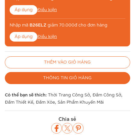
Áp dụng
Điều kiện
Nhập mã
B26ELZ
giảm 70.000đ cho đơn hàng
Áp dụng
Điều kiện
Nhập mã
BE26MUA
để miễn phí vận chuyển
THÊM VÀO GIỎ HÀNG
Áp dụng
Điều kiện
THÔNG TIN GIỎ HÀNG
,
,
Có thể bạn sẽ thích:
Thời Trang Công Sở
Đầm Công Sở
,
,
Đầm Thiết Kế
Đầm Xòe
Sản Phẩm Khuyến Mãi
Chia sẻ