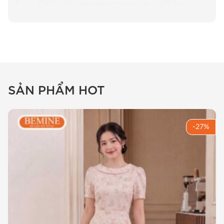
Chị tự tin tỏa sáng trong các buổi họp
hay gặp gỡ đối tác quan trọng.
Trải nghiệm thực tế với
đầm thiết
kế BEMINE dáng chữ a cổ sơ mi
SẢN PHẨM HOT
đai eo b439
Khi thực hiện bản vẽ cho mẫu
đầm thiết kế
-27%
BEMINE dáng chữ a cổ sơ mi đai eo b439
, đội
ngũ thiết kế của BEMINE đã dành nhiều tuần để
nghiên cứu về cử động của phụ nữ văn phòng
Việt Nam. Chị em thường phải ngồi làm việc liên
tục 8 tiếng, nên vấn đề lớn nhất chính là sự gò
bó ở vùng bụng và đùi. Chính vì vậy, mẫu
đầm
công sở dáng chữ A
này được ra đời như một