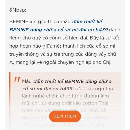
&Nbsp;
BEMINE xin giới thiệu mẫu
đầm thiết kế
BEMINE dáng chữ a cổ sơ mi đai eo b439
dành
riêng cho quý cô công sở hiện đại. Đây là sự kết
hợp hoàn hảo giữa nét thanh lịch của cổ sơ mi
truyền thống và sự trẻ trung của dáng váy chữ
A, mang lại vẻ ngoài chuyên nghiệp cho Chị.
Mẫu
đầm thiết kế BEMINE dáng chữ a
cổ sơ mi đai eo b439
được đội ngũ thợ
lành nghề chăm chút từng đường kim
mũi chỉ, sử dụng chất liệu cotton Thái
mềm mịn và thoáng mát. Với thiết kế
XEM THÊM
nhấn eo tinh tế, chiếc đầm này không
chỉ là trang phục đi làm mà còn giúp