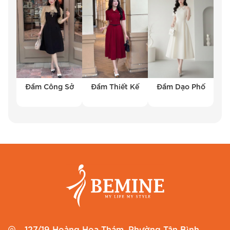
cấp toàn diện về mặt cấu trúc. Phần cổ sơ mi
được may theo kỹ thuật ép mếch nhiệt giúp cổ
luôn đứng, tạo diện mạo chỉn chu ngay cả khi
Chị bận rộn cả ngày. Điểm nhấn đắt giá nhất
nằm ở phần đai eo rời, giúp Chị dễ dàng điều
chỉnh độ ôm theo số đo cơ thể thực tế.
Đầm Công Sở
Đầm Thiết Kế
Đầm Dạo Phố
Dáng váy xòe nhẹ giúp che đi khuyết điểm
hông hẹp hoặc đùi to, biến sản phẩm trở thành
một chiếc
đầm xoè chữ A cổ sơ mi
đầy nữ tính.
Đặc biệt, BEMINE đã khéo léo thêm vào hai túi
sườn sâu, đủ để Chị đựng điện thoại hoặc thẻ
nhân viên một cách tiện lợi – một chi tiết nhỏ
nhưng vô cùng hữu ích mà chỉ những người
hiểu tâm lý khách hàng mới đưa vào thiết kế.
Màu sắc & kích thước
127/19 Hoàng Hoa Thám, Phường Tân Bình,