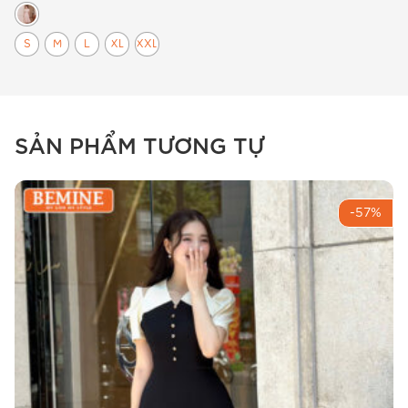
S
M
L
XL
XXL
SẢN PHẨM TƯƠNG TỰ
-57%
Đầm thiết kế BEMINE Peplum Công Sở Cổ Tròn B439
Chi tiết sản phẩm
Chất liệu & cảm giác mặc
Mẫu
đầm thiết kế BEMINE dáng chữ a cổ sơ mi
đai eo b439
sử dụng dòng vải Cotton Thái