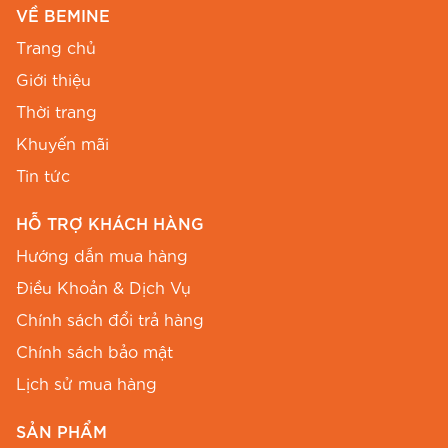
VỀ BEMINE
XXL
100
84
Free
110Cm
Trang chủ
Lưu ý: Số đo vai, cửa tay và chiều dài tay sẽ có
Giới thiệu
độ lệch tịnh tiến theo từng size từ 1.5Cm đến
Thời trang
3cm để đảm bảo sự cân đối tuyệt đối cho người
Khuyến mãi
mặc.
Tin tức
HỖ TRỢ KHÁCH HÀNG
Hướng dẫn mua hàng
Điều Khoản & Dịch Vụ
Chính sách đổi trả hàng
Chính sách bảo mật
Lịch sử mua hàng
SẢN PHẨM