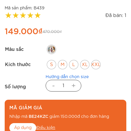
Mã sản phẩm:
B439
★
★
★
★
★
Đã bán: 1
149.000
₫
470.000
₫
Màu sắc
Kích thước
S
M
L
XL
XXL
Hướng dẫn chọn size
-
+
Số lượng
MÃ GIẢM GIÁ
Nhập mã
BE24KZC
giảm 150.000đ cho đơn hàng
Áp dụng
Điều kiện