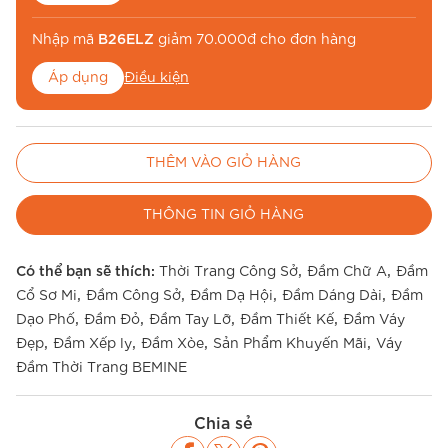
Nhập mã
B26ELZ
giảm 70.000đ cho đơn hàng
Áp dụng
Điều kiện
Nhập mã
BE26MUA
để miễn phí vận chuyển
THÊM VÀO GIỎ HÀNG
Áp dụng
Điều kiện
THÔNG TIN GIỎ HÀNG
,
,
Có thể bạn sẽ thích:
Thời Trang Công Sở
Đầm Chữ A
Đầm
,
,
,
,
Cổ Sơ Mi
Đầm Công Sở
Đầm Dạ Hội
Đầm Dáng Dài
Đầm
,
,
,
,
Dạo Phố
Đầm Đỏ
Đầm Tay Lỡ
Đầm Thiết Kế
Đầm Váy
,
,
,
,
Đẹp
Đầm Xếp ly
Đầm Xòe
Sản Phẩm Khuyến Mãi
Váy
Đầm Thời Trang BEMINE
Chia sẻ