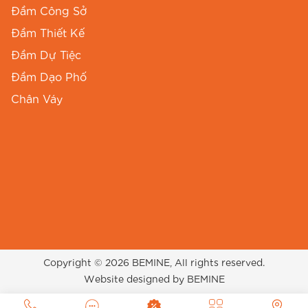
Đầm Công Sở
Đầm Thiết Kế
Đầm Dự Tiệc
Đầm Dạo Phố
Chân Váy
Đầm BEMINE B439 có đai eo giúp vòng hai thon gọn.
Gợi ý phối đồ với
đầm thiết kế
BEMINE dáng chữ a cổ sơ mi đai
eo b439
Để mẫu
đầm chữ A cổ sơ mi
này phát huy tối
đa vẻ đẹp, Chị có thể tham khảo các cách mix-
match sau từ stylist của BEMINE:
Copyright © 2026 BEMINE, All rights reserved.
Website designed by BEMINE
Phong cách chuyên nghiệp
: Kết hợp cùng