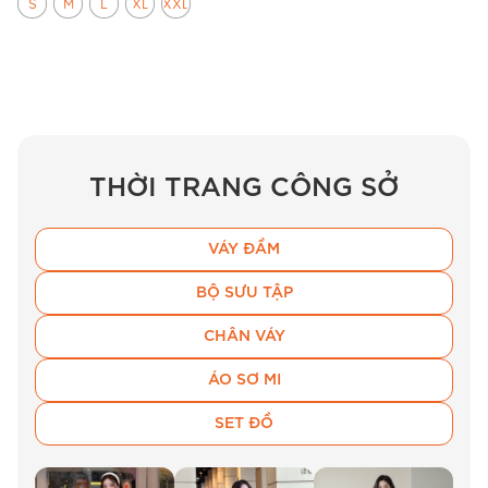
S
M
L
XL
XXL
THỜI TRANG CÔNG SỞ
VÁY ĐẦM
BỘ SƯU TẬP
CHÂN VÁY
Ảnh chụp toàn thân đầm thiết kế BEMINE B439 nhã
nhặn.
ÁO SƠ MI
SET ĐỒ
Kiểu dáng & thiết kế
Đây là một mẫu
đầm sơ mi
công sở
được nâng