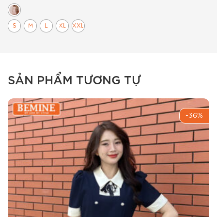
S
M
L
XL
XXL
SẢN PHẨM TƯƠNG TỰ
-36%
Ảnh chụp toàn thân đầm thiết kế BEMINE B448 cổ sen
thêu hoa.
Chi tiết sản phẩm