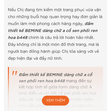
Nếu Chị đang tìm kiếm một trang phục vừa vặn
cho những buổi họp quan trọng hay đơn giản là
muốn làm mới phong cách hàng ngày,
đầm
thiết kế BEMINE dáng chữ a cổ sen phối ren
hoa b448
chính là câu trả lời hoàn hảo nhất.
Đây không chỉ là một món đồ thời trang, mà là
người bạn đồng hành giúp Chị tỏa sáng với vẻ
đẹp hiện đại và đầy nữ tính.
Đầm thiết kế BEMINE dáng chữ a cổ
sen phối ren hoa b448
mang đến sự
kết hợp tinh tế giữa form dáng chữ A
kinh điển và chi tiết cổ sen phối ren hoa
điệu đà. Với chất liệu cotton Hàn mềm
XEM THÊM
mịn, sản phẩm là lựa chọn ưu tiên cho