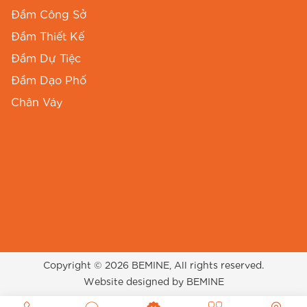
phối hợp với nhiều tông da khác nhau. Dưới đây
Đầm Công Sở
là bảng thông số chi tiết để Chị có thể chọn
Đầm Thiết Kế
được size vừa vặn nhất với cơ thể mình:
Đầm Dự Tiệc
Vòng Ngực
Vòng Eo
Vòng Mông
Đầm Dạo Phố
Size
(cm)
(cm)
(cm)
Chân Váy
S
86
68
FREE
M
90
72
FREE
L
94
76
FREE
XL
100
80
FREE
XXL
102
86
FREE
Copyright © 2026 BEMINE, All rights reserved.
Website designed by BEMINE
Lưu ý: Các chỉ số vai, cửa tay và chiều dài tay có