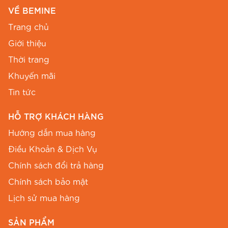
VỀ BEMINE
Trang chủ
Giới thiệu
Thời trang
Khuyến mãi
Tin tức
HỖ TRỢ KHÁCH HÀNG
Hướng dẫn mua hàng
Điều Khoản & Dịch Vụ
Đầm BEMINE B448 dáng chữ A giúp che khuyết điểm
Chính sách đổi trả hàng
hiệu quả.
Chính sách bảo mật
Màu sắc & kích thước
Lịch sử mua hàng
Sản phẩm mang sắc màu nhã nhặn, dễ dàng
SẢN PHẨM