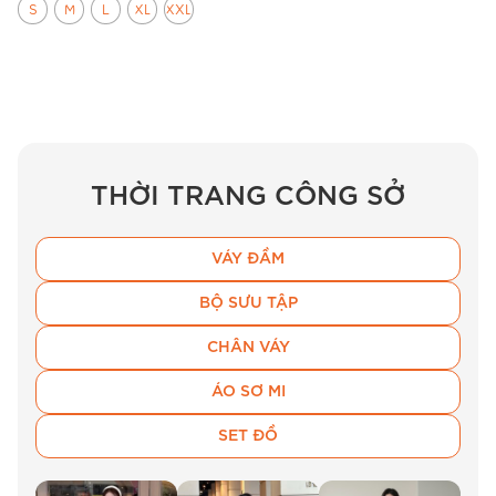
S
M
L
XL
XXL
sáng sớm cho đến cuối ngày làm việc. Chị sẽ
cảm nhận được sự mềm mại, thấm hút mồ hôi
tốt, giúp làn da luôn cảm thấy dễ chịu ngay cả
trong những ngày bận rộn nhất.
THỜI TRANG CÔNG SỞ
VÁY ĐẦM
BỘ SƯU TẬP
CHÂN VÁY
ÁO SƠ MI
SET ĐỒ