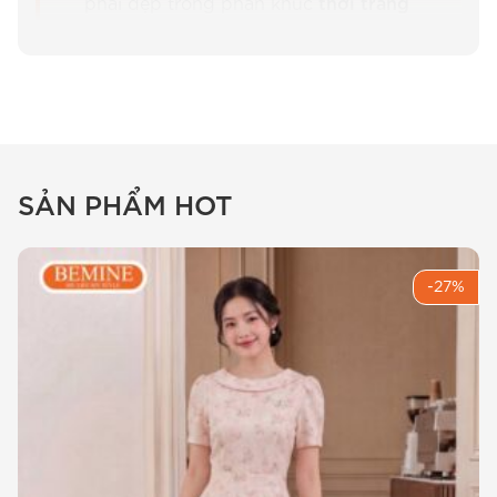
phái đẹp trong phân khúc
thời trang
công sở
nhờ khả năng tôn dáng và che
khuyết điểm hiệu quả.
Sự Tinh Tế Trong Từng Đường Nét
Của
đầm thiết kế BEMINE dáng
SẢN PHẨM HOT
chữ a cổ sen phối ren hoa b448
Khi đội ngũ thiết kế tại
thời trang BEMINE
bắt
-27%
tay vào thực hiện mẫu B448, chúng em đã dành
rất nhiều tâm huyết để cân chỉnh từng centimet
trên bản rập. Chị biết không, điểm khó nhất của
một chiếc
đầm dáng chữ a phối ren
chính là
làm sao để phần cổ sen không bị thô và phần
ren hoa phải thật mềm mại nhưng vẫn giữ được
độ bền.