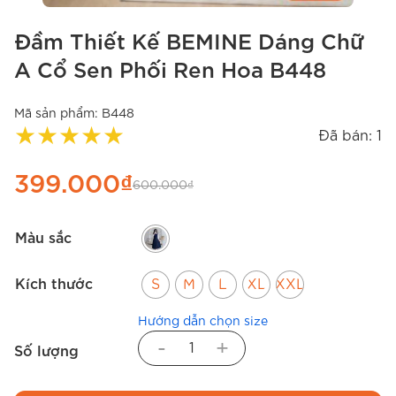
Đầm Thiết Kế BEMINE Dáng Chữ
A Cổ Sen Phối Ren Hoa B448
Mã sản phẩm:
B448
★
★
★
★
★
Đã bán: 1
399.000
₫
600.000
₫
Màu sắc
Kích thước
S
M
L
XL
XXL
Hướng dẫn chọn size
-
+
Số lượng