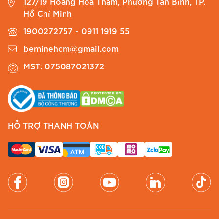
Thiết kế dáng chữ A của mẫu
đầm thiết kế
này
127/19 Hoàng Hoa Thám, Phường Tân Bình, TP.
Hồ Chí Minh
được cắt cúp tinh tế, mở rộng dần từ eo xuống
lai váy, tạo độ xòe nhẹ nhàng. Phần eo được đặt
1900272757 - 0911 1919 55
cao hơn 2cm so với chuẩn thông thường để kéo
beminehcm@gmail.com
dài đôi chân và giấu đi phần bụng dưới một
MST: 075087021372
cách khéo léo. Với chiều dài đầm 105cm,
mẫu
váy chữ a thêu hoa
này che được khuyết
điểm bắp chân nếu Chị có chút tự ti, mang lại vẻ
ngoài thanh thoát như một mẫu
đầm xòe
nhẹ
nhàng. Thiết kế 1 lớp gọn gàng, khóa kéo sau
HỖ TRỢ THANH TOÁN
chắc chắn giúp Chị dễ dàng thao tác mỗi khi
diện đồ.