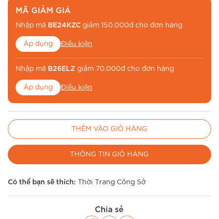
MÃ GIẢM GIÁ
Nhập mã
BE24KZC
giảm 150.000đ cho đơn hàng
Áp dụng
Điều kiện
Nhập mã
B26ELZ
giảm 70.000đ cho đơn hàng
Áp dụng
Điều kiện
Nhập mã
BE26MUA
để miễn phí vận chuyển
THÊM VÀO GIỎ HÀNG
Áp dụng
Điều kiện
THÔNG TIN GIỎ HÀNG
Có thể bạn sẽ thích:
Thời Trang Công Sở
Chia sẻ