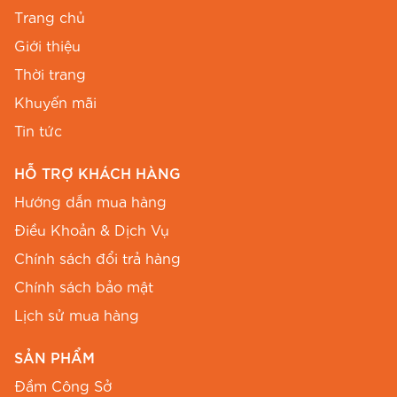
XL
98
80
FREE
Trang chủ
Giới thiệu
XXL
102
84
FREE
Thời trang
Chiều dài đầm
: 96cm (Độ dài chuẩn giúp Chị
Khuyến mãi
trông cao ráo hơn).
Tin tức
Số đo ra vai
: Size M (+1,5cm), Size L (+3cm)
HỖ TRỢ KHÁCH HÀNG
so với size S (mặc định 34cm).
Hướng dẫn mua hàng
Số đo cửa tay
: 28cm (Size M +1cm, Size L
Điều Khoản & Dịch Vụ
+2cm so với size S).
Chính sách đổi trả hàng
Chiều dài tay đầm
: 23cm (Size M +1,5cm, Size
Chính sách bảo mật
L +3cm so với size S).
Lịch sử mua hàng
Với bảng size đa dạng lên đến XXL, đây cũng là
SẢN PHẨM
một lựa chọn tuyệt vời cho các mẫu
đầm trung
Đầm Công Sở
niên
cần sự sang trọng và che khuyết điểm tốt.