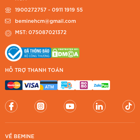
chuyên nghiệp.
1900272757 - 0911 1919 55
Màu sắc & kích thước
beminehcm@gmail.com
Để giúp Chị dễ dàng lựa chọn, BEMINE cung
MST: 075087021372
cấp bảng thông số chi tiết cho mẫu
đầm thiết
kế BEMINE cổ sơ mi thêu hoa dáng chữ A
B621
như sau:
HỖ TRỢ THANH TOÁN
Vòng Ngực
Vòng Eo
Vòng Mông
Size
(cm)
(cm)
(cm)
S
86
68
FREE
M
90
72
FREE
L
94
76
FREE
VỀ BEMINE