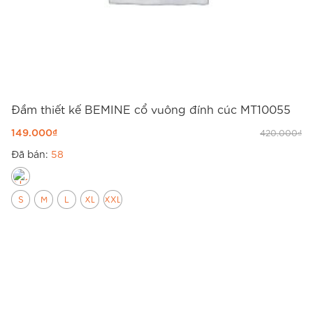
thông thoáng cao, rất phù hợp với khí hậu nhiệt
đới. BEMINE đã tiến hành test thử nghiệm trên
mẫu vải này qua 5 lần giặt liên tục để kiểm tra
độ co rút và độ bền của sợi thêu. Kết quả cho
thấy vải vẫn giữ nguyên cấu trúc, không bị xù
Đầm thiết kế BEMINE cổ vuông đính cúc MT10055
lông hay biến dạng.
149.000
₫
420.000
₫
Đặc biệt, mẫu
đầm thiết kế BEMINE cổ sơ mi
Đã bán:
58
thêu hoa dáng chữ A B621
được thiết kế với 2
lớp vải dày dặn. Lớp lót bên trong mềm mại, có
S
M
L
XL
XXL
khả năng thấm hút mồ hôi tốt, giúp Chị luôn
Đ
cảm thấy thoáng mát dù phải di chuyển nhiều.
M
Khác với các dòng
đầm hoa
mỏng manh khác,
1
B621 mang lại sự kín đáo và sang trọng tuyệt
Đ
đối cho người mặc.
Kiểu dáng & thiết kế