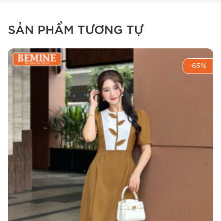
SẢN PHẨM TƯƠNG TỰ
-65%
Đầm thiết kế BEMINE B704 với đường may sắc sảo và
tỉ mỉ.
Chi tiết sản phẩm B532
Để Chị có cái nhìn khách quan và chi tiết hơn về
siêu phẩm này, BEMINE xin phép được đi sâu
vào cấu tạo và thông số kỹ thuật của sản phẩm.