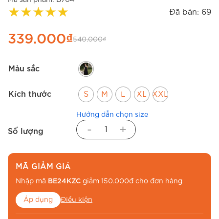
★
★
★
★
★
Đã bán: 69
339.000
₫
540.000
₫
Màu sắc
Kích thước
S
M
L
XL
XXL
Hướng dẫn chọn size
-
+
Số lượng
MÃ GIẢM GIÁ
Nhập mã
BE24KZC
giảm 150.000đ cho đơn hàng
Áp dụng
Điều kiện