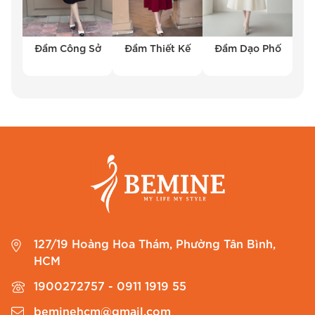
kế
váy thiết kế tay bồng cổ vuông
nhẹ giúp
che đi phần bắp tay, một điểm cộng lớn cho
Đầm Công Sở
Đầm Thiết Kế
Đầm Dạo Phố
những Chị em còn tự tin về vóc dáng của mình.
Phần nút giả ở phía trước được sắp xếp tinh tế,
tạo cảm giác như một bộ vest sang trọng
nhưng vẫn rất trẻ trung. Đặc biệt, BEMINE còn
tinh ý thiết kế thêm túi hai bên cực kỳ tiện lợi để
Chị đựng điện thoại hay son môi khi di chuyển.
127/19 Hoàng Hoa Thám, Phường Tân Bình,
HCM
1900272757 - 0911 1919 55
beminehcm@gmail.com