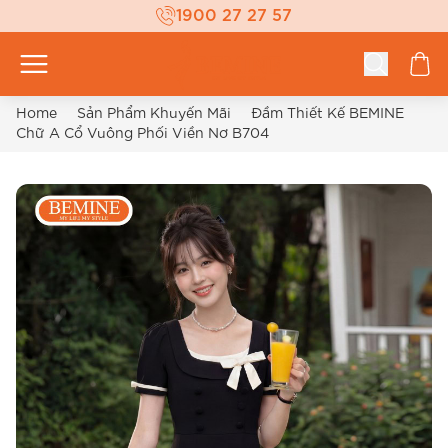
1900 27 27 57
Home
Sản Phẩm Khuyến Mãi
Đầm Thiết Kế BEMINE
Chữ A Cổ Vuông Phối Viền Nơ B704