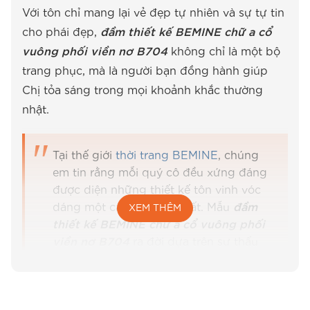
Với tôn chỉ mang lại vẻ đẹp tự nhiên và sự tự tin
cho phái đẹp,
đầm thiết kế BEMINE chữ a cổ
vuông phối viền nơ B704
không chỉ là một bộ
trang phục, mà là người bạn đồng hành giúp
Chị tỏa sáng trong mọi khoảnh khắc thường
nhật.
Tại thế giới
thời trang BEMINE
, chúng
em tin rằng mỗi quý cô đều xứng đáng
được diện những thiết kế tôn vinh vóc
dáng một cách tinh tế nhất. Mẫu
đầm
XEM THÊM
thiết kế BEMINE chữ a cổ vuông phối
viền nơ B704
ra đời dựa trên sự thấu
hiểu về những ưu phiền của Chị em như
vòng eo không còn thon gọn hay bắp
tay kém săn chắc, từ đó tạo nên một