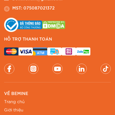
MST: 075087021372
HỖ TRỢ THANH TOÁN
Phong cách thời trang hiện đại với đầm cổ vuông mã
số B704.
Màu sắc & kích thước
Để giúp Chị chọn được size ưng ý nhất,
BEMINE xin gửi đến bảng thông số chi tiết của
VỀ BEMINE
mã B532:
Trang chủ
Giới thiệu
Vòng 1
Vòng 2
Vòng 3
Chiều