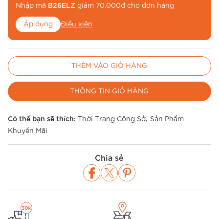
Nhập mã
B26ELZ
giảm 70.000đ cho đơn hàng
Áp dụng
Điều kiện
Nhập mã
BE26MUA
để miễn phí vận chuyển
THÊM VÀO GIỎ HÀNG
Áp dụng
Điều kiện
THÔNG TIN GIỎ HÀNG
,
Có thể bạn sẽ thích:
Thời Trang Công Sở
Sản Phẩm
Khuyến Mãi
Chia sẻ