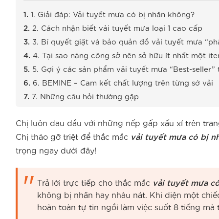
1. Giải đáp: Vải tuyết mưa có bị nhăn không?
2. Cách nhận biết vải tuyết mưa loại 1 cao cấp
3. Bí quyết giặt và bảo quản đồ vải tuyết mưa “ph
4. Tại sao nàng công sở nên sở hữu ít nhất một i
5. Gợi ý các sản phẩm vải tuyết mưa “Best-seller”
6. BEMINE – Cam kết chất lượng trên từng sớ vải
7. Những câu hỏi thường gặp
Chị luôn đau đầu với những nếp gấp xấu xí trên tra
Chị tháo gỡ triệt để thắc mắc
vải tuyết mưa có bị 
trọng ngay dưới đây!
Trả lời trực tiếp cho thắc mắc
vải tuyết mưa c
không bị nhăn hay nhàu nát. Khi diện một chi
hoàn toàn tự tin ngồi làm việc suốt 8 tiếng m