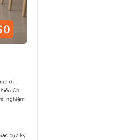
hưa đủ.
nhiều Chị
rải nghiệm
giác cực kỳ