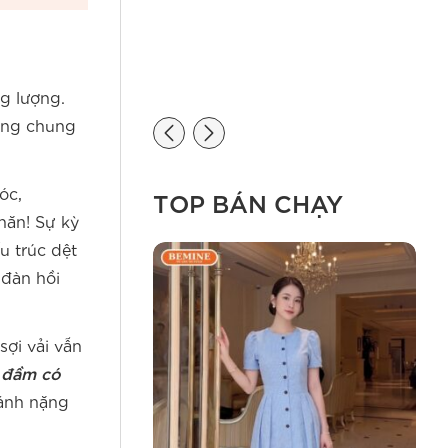
ng lượng.
ang chung
óc,
TOP BÁN CHẠY
hăn! Sự kỳ
u trúc dệt
 đàn hồi
sợi vải vẫn
 đầm có
 gánh nặng