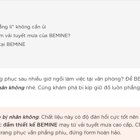
ẳng lì” không cần ủi
tem vải tuyết mưa của BEMINE?
 tại BEMINE
ng phục sau nhiều giờ ngồi làm việc tại văn phòng? Để 
nhăn không
nhé. Cùng khám phá bí kíp giữ đồ luôn phẳng
ó bị nhăn không
: Chất liệu này có độ đàn hồi cực tốt nê
ếc
đầm thiết kế BEMINE
may từ vải tuyết mưa cao cấp, Ch
à trang phục vẫn phẳng phiu, đứng form hoàn hảo.