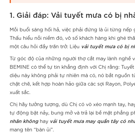
1. Giải đáp: Vải tuyết mưa có bị n
Mỗi buổi sáng hối hả, việc phải đứng là ủi từng nếp
Thấu hiểu nỗi niềm đó, vô số khách hàng khi ghé 
một câu hỏi đầy trăn trở: Liệu
vải tuyết mưa có bị 
Từ góc độ của những người thợ cắt may lành nghề vớ
BEMINE có thể tự tin khẳng định với Chị rằng: Tuyết
diệu này không phải tự nhiên mà có, nó bắt nguồn từ
chặt chẽ, kết hợp hoàn hảo giữa các sợi Rayon, Polye
xuất sắc.
Chị hãy tưởng tượng, dù Chị có vò xéo mạnh tay, hay
tự động bật nảy, bung mở và trả lại bề mặt phẳng p
nhăn không
hay
vải tuyết mưa may quần tây có nh
mang tên “bàn ủi”.