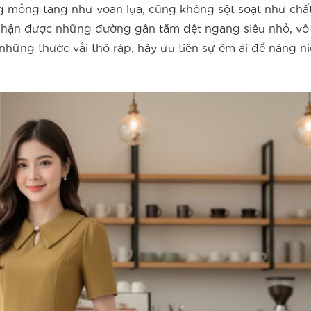
g mỏng tang như voan lụa, cũng không sột soạt như chất 
m nhận được những đường gân tăm dệt ngang siêu nhỏ, v
hững thước vải thô ráp, hãy ưu tiên sự êm ái để nâng ni