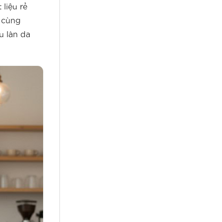
liệu rẻ
ô cùng
u làn da