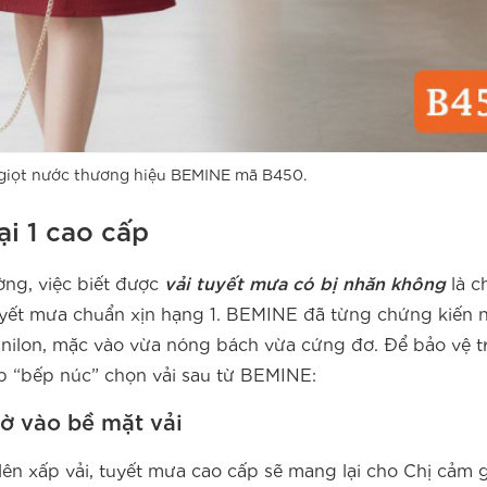
 giọt nước thương hiệu BEMINE mã B450.
ại 1 cao cấp
ường, việc biết được
vải tuyết mưa có bị nhăn không
là c
 tuyết mưa chuẩn xịn hạng 1. BEMINE đã từng chứng kiến 
nilon, mặc vào vừa nóng bách vừa cứng đơ. Để bảo vệ t
íp “bếp núc” chọn vải sau từ BEMINE:
sờ vào bề mặt vải
 lên xấp vải, tuyết mưa cao cấp sẽ mang lại cho Chị cảm 