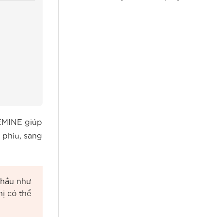
Lâu
BEMINE giúp
 phiu, sang
n hầu như
ị có thể