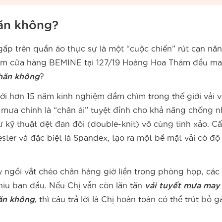
hăn không?
 gấp trên quần áo thực sự là một “cuộc chiến” rút cạn nă
thăm cửa hàng BEMINE tại 127/19 Hoàng Hoa Thám đều m
nhăn không
?
i hơn 15 năm kinh nghiệm đắm chìm trong thế giới vải v
 mưa chính là “chân ái” tuyệt đỉnh cho khả năng chống n
 kỹ thuật dệt đan đôi (double-knit) vô cùng tinh xảo. Cấ
ster và đặc biệt là Spandex, tạo ra một bề mặt vải có độ
 ngồi vắt chéo chân hàng giờ liền trong phòng họp, các 
hiu ban đầu. Nếu Chị vẫn còn lăn tăn
vải tuyết mưa may
ăn không
, thì câu trả lời là Chị hoàn toàn có thể trút bỏ