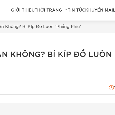
GIỚI THIỆU
THỜI TRANG
TIN TỨC
KHUYẾN MÃI
ăn Không? Bí Kíp Đồ Luôn “Phẳng Phiu”
ĂN KHÔNG? BÍ KÍP ĐỒ LUÔN