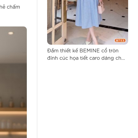
 thẻ chấm
Đầm thiết kế BEMINE cổ tròn
Đầm
đính cúc họa tiết caro dáng chữ
kế 
A B713
B71