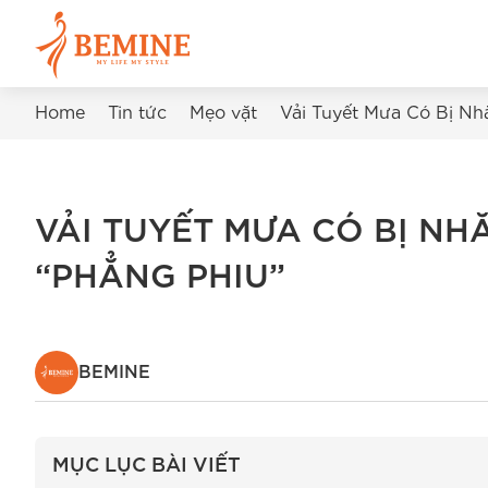
Home
Tin tức
Mẹo vặt
Vải Tuyết Mưa Có Bị Nh
VẢI TUYẾT MƯA CÓ BỊ NH
“PHẲNG PHIU”
BEMINE
MỤC LỤC BÀI VIẾT