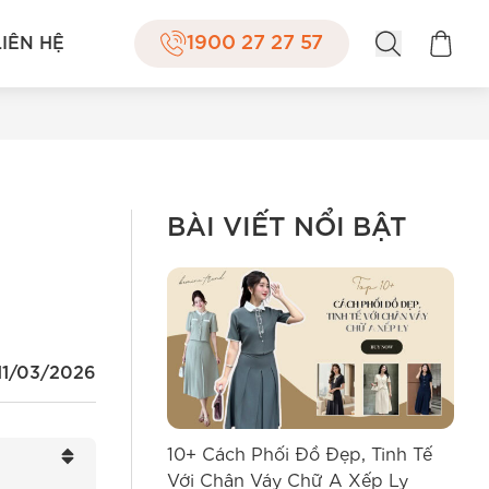
1900 27 27 57
LIÊN HỆ
BÀI VIẾT NỔI BẬT
11/03/2026
10+ Cách Phối Đồ Đẹp, Tinh Tế
12+
Với Chân Váy Chữ A Xếp Ly
Quầ