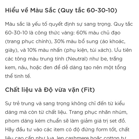
Hiểu về Màu Sắc (Quy tắc 60-30-10)
Màu sắc là yếu tố quyết định sự sang trọng. Quy tắc
60-30-10 là công thức vàng: 60% màu chủ đạo
(trang phục chính), 30% màu bổ sung (áo khoác,
giày), và 10% màu nhấn (phụ kiện, túi xách). Ưu tiên
các tông màu trung tính (Neutral) như be, trắng
kem, nâu, hoặc đen để dễ dàng tạo nên một tổng
thể tinh tế.
Chất liệu và Độ vừa vặn (Fit)
Sự trẻ trung và sang trọng không chỉ đến từ kiểu
dáng mà còn từ chất liệu. Trang phục nhăn nhúm,
phom dáng kém chuẩn sẽ làm giảm giá trị set đồ.
Hãy đầu tư vào các item có độ đứng form tốt, chất
liệu cao cấp như lụa, len cashmere hoặc cotton tự