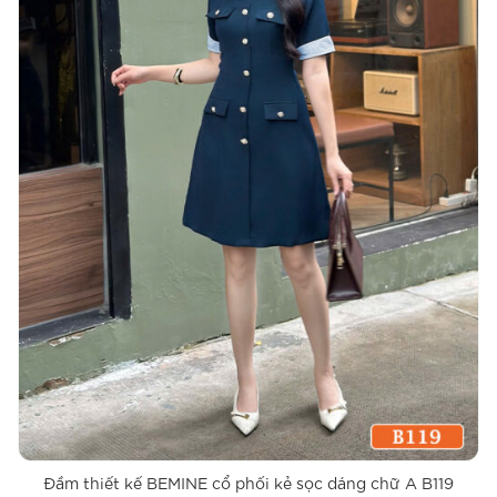
Đầm thiết kế BEMINE cổ phối kẻ sọc dáng chữ A B119