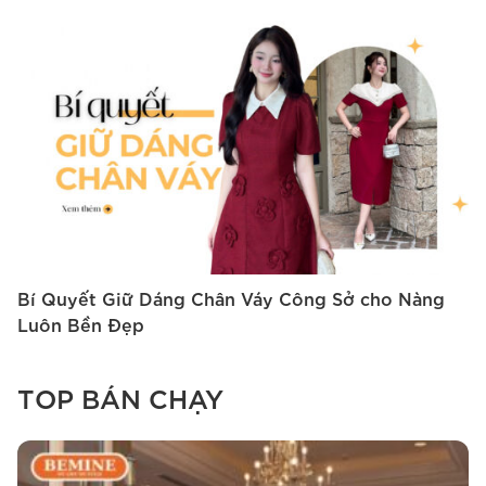
Bí Quyết Giữ Dáng Chân Váy Công Sở cho Nàng
1
Luôn Bền Đẹp
A
TOP BÁN CHẠY