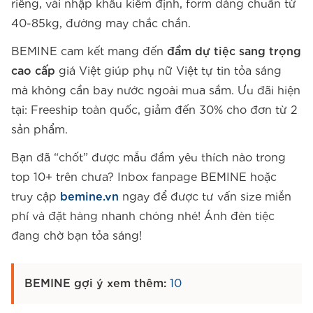
riêng, vải nhập khẩu kiểm định, form dáng chuẩn từ
40-85kg, đường may chắc chắn.
BEMINE cam kết mang đến
đầm dự tiệc sang trọng
cao cấp
giá Việt giúp phụ nữ Việt tự tin tỏa sáng
mà không cần bay nước ngoài mua sắm. Ưu đãi hiện
tại: Freeship toàn quốc, giảm đến 30% cho đơn từ 2
sản phẩm.
Bạn đã “chốt” được mẫu đầm yêu thích nào trong
top 10+ trên chưa? Inbox fanpage BEMINE hoặc
truy cập
bemine.vn
ngay để được tư vấn size miễn
phí và đặt hàng nhanh chóng nhé! Ánh đèn tiệc
đang chờ bạn tỏa sáng!
BEMINE gợi ý xem thêm:
10