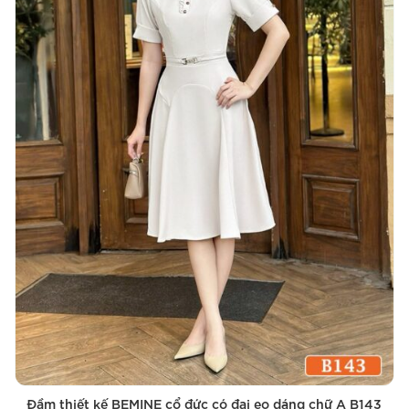
Đầm thiết kế BEMINE cổ đức có đai eo dáng chữ A B143