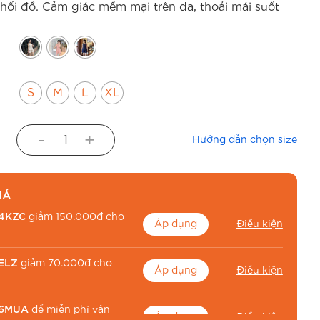
hối đồ. Cảm giác mềm mại trên da, thoải mái suốt
S
M
L
XL
-
+
Hướng dẫn chọn size
IÁ
4KZC
giảm 150.000đ cho
Áp dụng
Điều kiện
ELZ
giảm 70.000đ cho
Áp dụng
Điều kiện
6MUA
để miễn phí vận
Áp dụng
Điều kiện