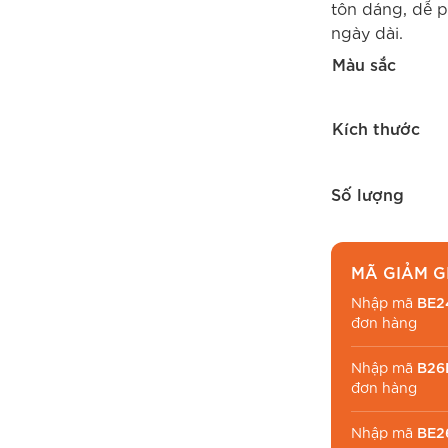
tôn dáng, dễ p
ngày dài.
Màu sắc
Kích thước
Số lượng
MÃ GIẢM G
Nhập mã
BE2
đơn hàng
Nhập mã
B26
đơn hàng
Nhập mã
BE2