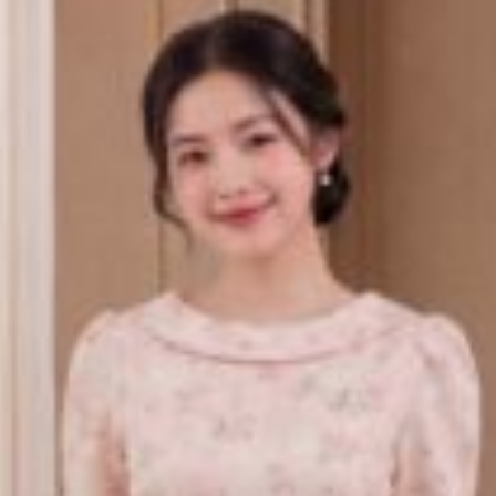
E Áo Sát Nách Quần Đùi ST441 – Phong Cách Thanh Lị
Vòng eo (cm)
Chiều dài áo (cm)
Số đo vai
74
57
34
76
57
35.5
80
57
37
85
57
38.5