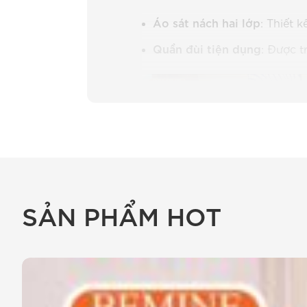
Áo sát nách hai lớp
: Thiết 
Quần đùi tiện dụng
: Được t
SẢN PHẨM HOT
Sản phẩm thời trang thiết kế 