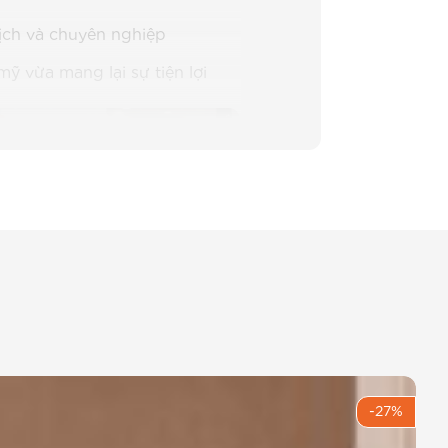
 lịch và chuyên nghiệp
mỹ vừa mang lại sự tiện lợi
-27%
 phẩm: BEMINE – Váy đầm dạo phố