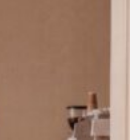
ch Cho Nàng Công Sở
 (cm)
Vòng nách (cm)
43
44.5
46
47.5