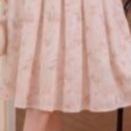
ặn vòng ngực và eo, kết hợp với quần đùi chiều dài 36cm
 cả những nàng có vóc dáng nhỏ nhắn lẫn đầy đặn.
ch, nhanh khô và hạn chế nhăn nhàu, giúp bạn tiết kiệm 
 chỉn chu.
ze
có vòng ngực 88cm, vòng eo 74cm
i có vòng ngực 92cm, vòng eo 76cm
có vòng ngực 92cm, vòng eo 80cm
ó vòng ngực 97cm, vòng eo 85cm