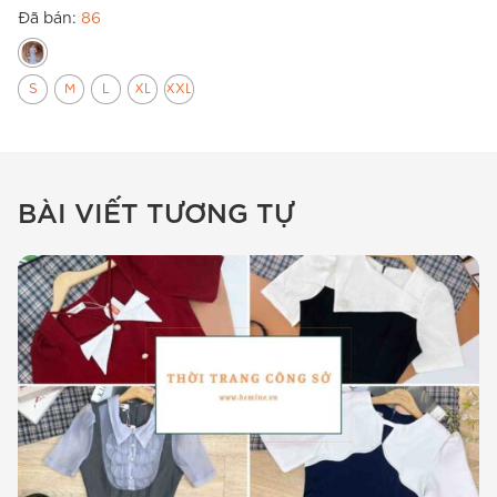
Đã bán:
86
Đ
S
M
L
XL
XXL
BÀI VIẾT TƯƠNG TỰ