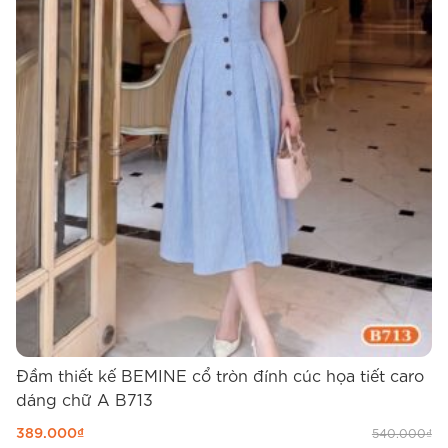
Đầm thiết kế BEMINE cổ tròn đính cúc họa tiết caro
Đ
dáng chữ A B713
d
389.000
₫
3
540.000
₫