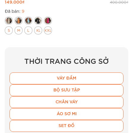
149.000
₫
400.000
₫
Đã bán:
9
S
M
L
XL
XXL
THỜI TRANG CÔNG SỞ
VÁY ĐẦM
BỘ SƯU TẬP
CHÂN VÁY
ÁO SƠ MI
SET ĐỒ