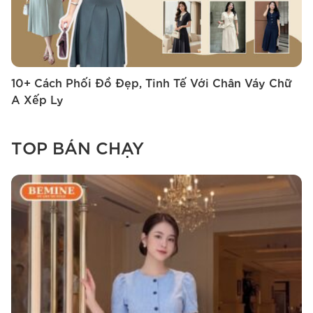
10+ Cách Phối Đồ Đẹp, Tinh Tế Với Chân Váy Chữ
1
A Xếp Ly
‘
TOP BÁN CHẠY