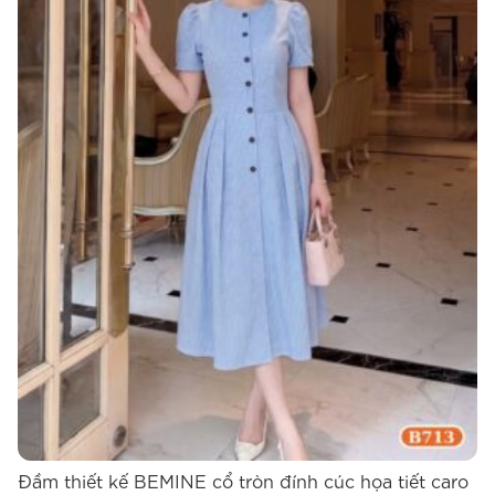
Đầm thiết kế BEMINE cổ tròn đính cúc họa tiết caro
Đ