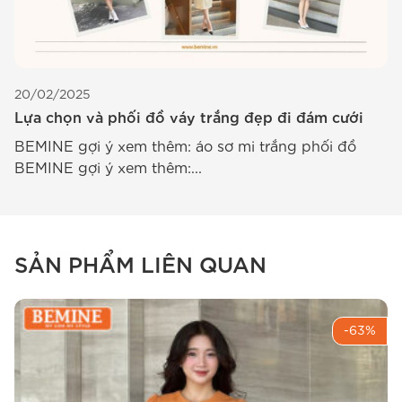
20/02/2025
1
Lựa chọn và phối đồ váy trắng đẹp đi đám cưới
X
BEMINE gợi ý xem thêm: áo sơ mi trắng phối đồ
M
BEMINE gợi ý xem thêm:...
c
SẢN PHẨM LIÊN QUAN
-63%