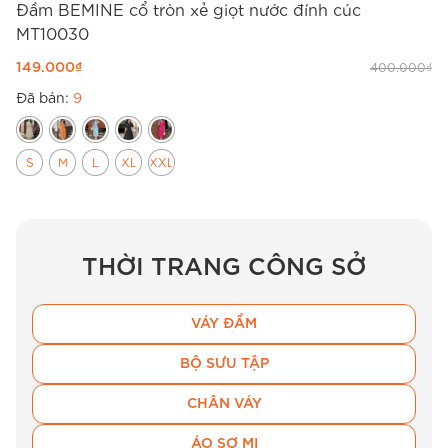
Đầm BEMINE cổ tròn xẻ giọt nước đính cúc
MT10030
149.000
₫
400.000
₫
Đã bán:
9
S
M
L
XL
XXL
THỜI TRANG CÔNG SỞ
VÁY ĐẦM
BỘ SƯU TẬP
CHÂN VÁY
ÁO SƠ MI