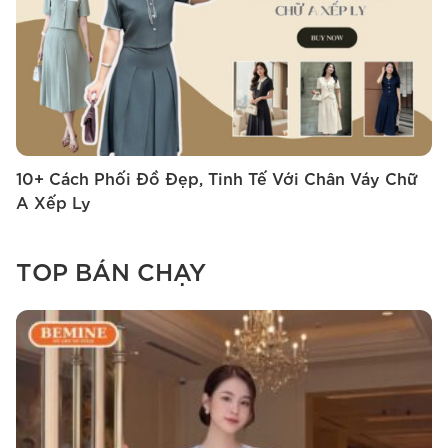
10+ Cách Phối Đồ Đẹp, Tinh Tế Với Chân Váy Chữ
1
A Xếp Ly
‘
TOP BÁN CHẠY