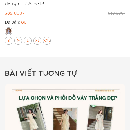
dáng chữ A B713
d
389.000
₫
3
540.000
₫
Đã bán:
86
Đ
S
M
L
XL
XXL
BÀI VIẾT TƯƠNG TỰ