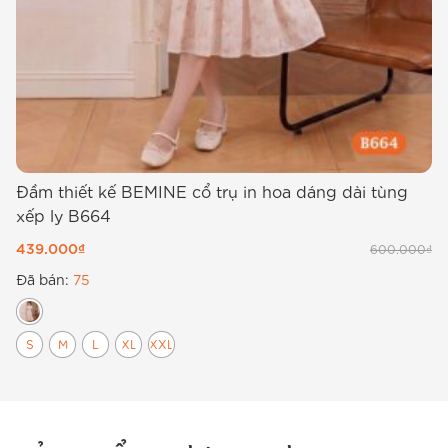
Đầm thiết kế BEMINE cổ trụ in hoa dáng dài tùng
Đ
xếp ly B664
B
439.000
₫
4
600.000
₫
Đã bán:
75
Đ
S
M
L
XL
XXL