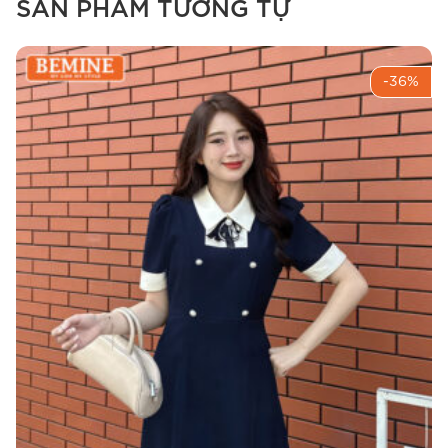
SẢN PHẨM TƯƠNG TỰ
Điểm nhấn vòng eo với thắt lưng BEMINE D2 khóa chữ
-36%
U.
Chị tiết sản phẩm dây thắt lưng
BEMINE cài hình chữ u kim loại d2
Chất liệu & cảm giác mặc
Sản phẩm
dây thắt lưng BEMINE cài hình chữ u
kim loại d2
được chế tác từ chất liệu da PU cao
cấp. Đây là loại da có đặc tính mềm mại, dẻo
dai, mang lại cảm giác thoải mái khi sử dụng
suốt cả ngày dài tại văn phòng. Khác với các
loại da cứng gây cảm giác khó chịu khi
ngồi,
thắt lưng da nữ cao cấp BEMINE
ôm sát