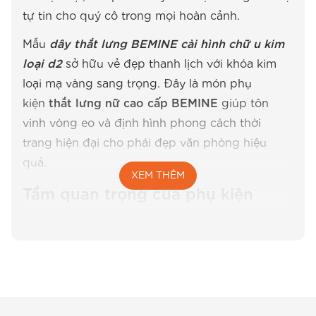
tự tin cho quý cô trong mọi hoàn cảnh.
Mẫu
dây thắt lưng BEMINE cài hình chữ u kim
loại d2
sở hữu vẻ đẹp thanh lịch với khóa kim
loại mạ vàng sang trọng. Đây là món phụ
kiện
thắt lưng nữ cao cấp BEMINE
giúp tôn
vinh vòng eo và định hình phong cách thời
trang hiện đại cho phái đẹp văn phòng hiệu
quả.
XEM THÊM
Tầm quan trọng của phụ kiện
trong thời trang công sở hiện đại
Trong thế giới
thời trang công sở
, phụ kiện
không chỉ là những món đồ đi kèm mà còn là
tuyên ngôn về gu thẩm mỹ cá nhân. Một Chịếc
thắt lưng nhỏ nhắn có khả năng biến đổi hoàn