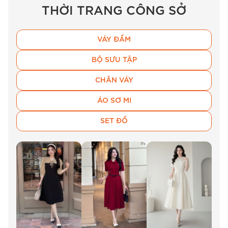
THỜI TRANG CÔNG SỞ
VÁY ĐẦM
BỘ SƯU TẬP
CHÂN VÁY
ÁO SƠ MI
Chất liệu da cao cấp của mẫu thắt lưng BEMINE D2.
SET ĐỒ
Kiểu dáng & thiết kế
Điểm nhấn đắt giá nhất của mẫu
dây thắt lưng
BEMINE cài hình chữ u kim loại d2
chính là
phần đầu khóa. Thiết kế
thắt lưng nữ chữ
U
bằng kim loại mạ vàng sáng bóng tạo nên vẻ
đẹp hiện đại và quyền lực. Hình dáng chữ U