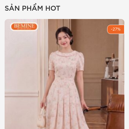
SẢN PHẨM HOT
toàn một bộ trang phục từ đơn giản trở nên
cuốn hút lạ thường. BEMINE hiểu rằng, phụ nữ
hiện đại luôn tìm kiếm sự tối giản nhưng vẫn
-27%
phải giữ được nét sang trọng, đó là lý do
mẫu
dây thắt lưng BEMINE cài hình chữ u kim
loại d2
ra đời.
Việc sử dụng
dây nịt nữ BEMINE
giúp tạo ra tỷ
lệ cơ thể cân đối, làm nổi bật đường cong vòng
eo một cách khéo léo. Đối với những bộ cánh có
form dáng rộng hoặc suông, một Chịếc
thắt
lưng BEMINE D2
sẽ là điểm nhấn thắt nút hoàn
hảo để định hình phong cách, giúp Chị trông
gọn gàng và chỉn chu hơn trong mắt đồng
nghiệp và đối tác.