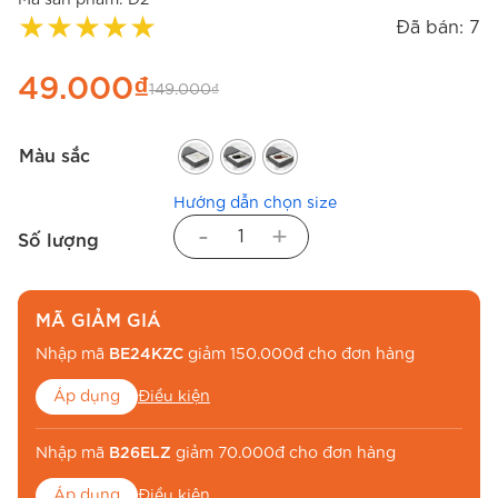
★
★
★
★
★
Đã bán: 7
49.000
₫
149.000
₫
Màu sắc
Hướng dẫn chọn size
-
+
Số lượng
MÃ GIẢM GIÁ
Nhập mã
BE24KZC
giảm 150.000đ cho đơn hàng
Áp dụng
Điều kiện
Nhập mã
B26ELZ
giảm 70.000đ cho đơn hàng
Áp dụng
Điều kiện