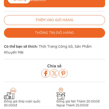
Nhập mã
BE26MUA
để miễn phí vận chuyển
THÊM VÀO GIỎ HÀNG
Áp dụng
Điều kiện
THÔNG TIN GIỎ HÀNG
,
Có thể bạn sẽ thích:
Thời Trang Công Sở
Sản Phẩm
Khuyến Mãi
Chia sẻ
Đồng giá Ship toàn quốc
Đồng giá Nội Thành 20.000đ
30.000đ
Ngoại Thành 25.000đ