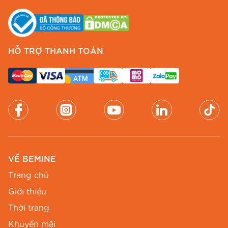
thời thượng:
Thông
Chị tiết
số
HỖ TRỢ THANH TOÁN
Mã sản
D2
phẩm
Chất liệu
Da PU mềm cao cấp
Chịều
100 Cm
dài
VỀ BEMINE
Bản
1,4 Cm
Trang chủ
ngang
Giới thiệu
Nâu (Classic), Trắng (Elegant),
Thời trang
Màu sắc
Đen (Powerful)
Khuyến mãi