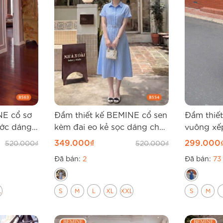
NE cổ sơ
Đầm thiết kế BEMINE cổ sen
Đầm thiế
ước dáng
kèm đai eo kẻ sọc dáng chữ
vuông xế
A B554
A B559
349.000
₫
299.000
520.000
₫
520.000
₫
Đã bán:
2
Đã bán:
73
L
S
M
L
XL
XXL
S
M