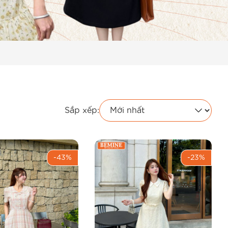
Sắp xếp:
-43%
-23%