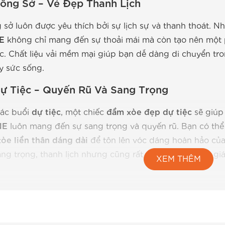
ng Sở – Vẻ Đẹp Thanh Lịch
sở luôn được yêu thích bởi sự lịch sự và thanh thoát. 
E
không chỉ mang đến sự thoải mái mà còn tạo nên một 
c. Chất liệu vải mềm mại giúp bạn dễ dàng di chuyển tro
y sức sống.
 Tiệc – Quyến Rũ Và Sang Trọng
các buổi
dự tiệc
, một chiếc
đầm xòe đẹp dự tiệc
sẽ giúp
NE
luôn mang đến sự sang trọng và quyến rũ. Bạn có th
xòe liền thân dáng dài
để tôn lên vóc dáng hoàn hảo củ
ng trọng, thanh lịch nhưng cũng rất dễ chịu, tạo cảm giá
XEM THÊM
 Của Đầm Xòe – Đầy Quyến Rũ Và Ti
e Hoa – Sự Lựa Chọn Tuyệt Vời Cho Mùa H