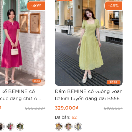
-40%
-46%
t kế BEMINE cổ
Đầm BEMINE cổ vuông voan
 cúc dáng chữ A
tơ kim tuyến dáng dài B558
₫
329.000
₫
500.000
₫
610.000
₫
Đã bán:
62