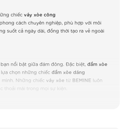
Những chiếc
váy xòe công
phong cách chuyên nghiệp, phù hợp với môi
ng suốt cả ngày dài, đồng thời tạo ra vẻ ngoài
 bạn nổi bật giữa đám đông. Đặc biệt,
đầm xòe
ể lựa chọn những chiếc
đầm xòe dáng
a mình. Những chiếc
váy xòe
từ
BEMINE
luôn
c thoải mái trong mọi sự kiện.
ện Lợi
è