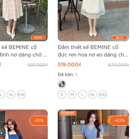
t kế BEMINE cổ
Đầm thiết kế BEMINE cổ
đính nơ dáng chữ A
đức ren hoa nơ eo dáng chữ
A B613
₫
519.000
₫
610.000
₫
670.000
₫
Đã bán:
1
L
XL
XXL
S
M
L
XL
XXL
-51%
-40%