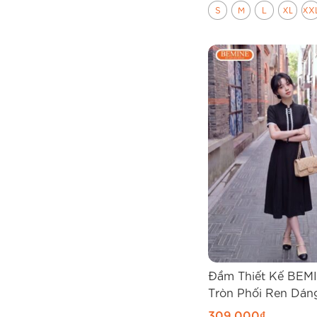
S
M
L
XL
XX
Đầm Thiết Kế BEM
Tròn Phối Ren Dán
B803
309.000
₫