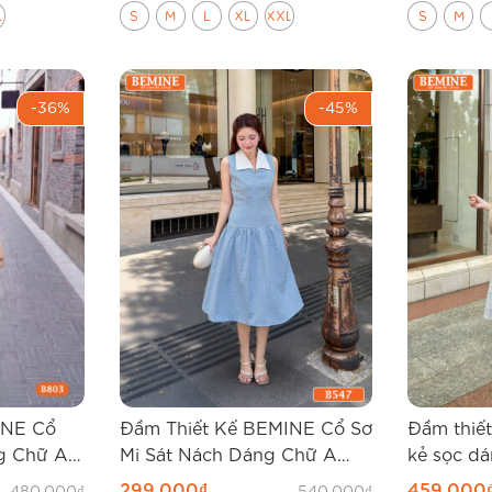
L
S
M
L
XL
XXL
S
M
-36%
-45%
INE Cổ
Đầm Thiết Kế BEMINE Cổ Sơ
Đầm thiế
g Chữ A
Mi Sát Nách Dáng Chữ A
kẻ sọc d
B547
299.000
₫
459.000
480.000
₫
540.000
₫