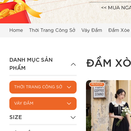
Home
Thời Trang Công Sở
Váy Đầm
Đầm Xòe
DANH MỤC SẢN
ĐẦM X
PHẨM
THỜI TRANG CÔNG SỞ
VÁY ĐẦM
SIZE