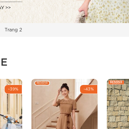
Trang 2
ÒE
-39%
-43%