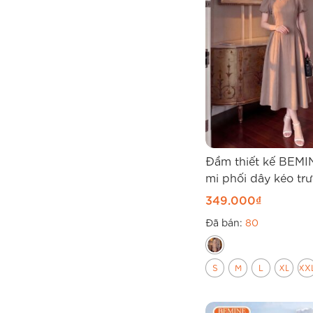
Đầm thiết kế BEMI
mi phối dây kéo tr
dài B563
349.000
₫
Đã bán:
80
S
M
L
XL
XX