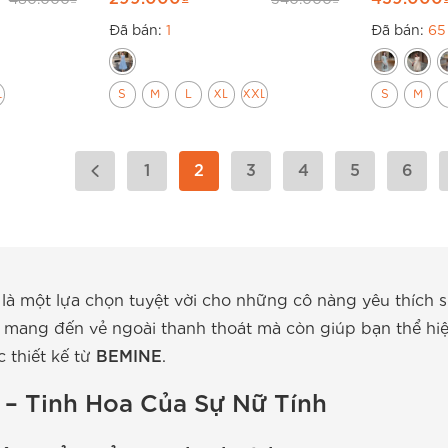
Đã bán:
1
Đã bán:
65
L
S
M
L
XL
XXL
S
M
1
2
3
4
5
6
là một lựa chọn tuyệt vời cho những cô nàng yêu thích 
mang đến vẻ ngoài thanh thoát mà còn giúp bạn thể hiện 
c thiết kế từ
BEMINE
.
– Tinh Hoa Của Sự Nữ Tính