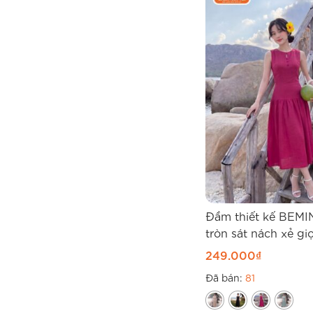
Đầm thiết kế BEMI
tròn sát nách xẻ gi
chữ A B566
249.000
₫
Đã bán:
81