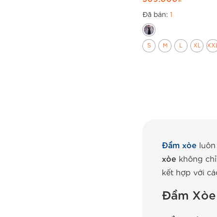
Đã bán:
1
S
M
L
XL
XX
Đầm xòe
luôn 
xòe
không chỉ 
kết hợp với cá
Đầm Xòe 