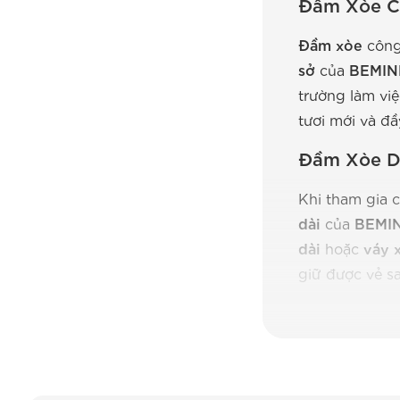
Đầm Xòe Cô
Đầm xòe
công 
sở
của
BEMIN
trường làm việ
tươi mới và đầ
Đầm Xòe Dự
Khi tham gia 
dài
của
BEMI
dài
hoặc
váy 
giữ được vẻ sa
Đặc Điểm
Mẫu Đầm Xò