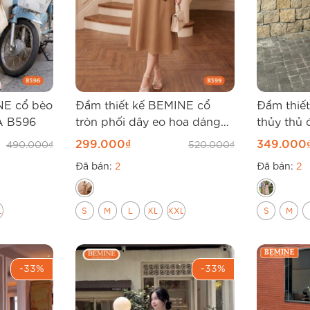
NE cổ bèo
Đầm thiết kế BEMINE cổ
Đầm thiế
A B596
tròn phối dây eo hoa dáng
thủy thủ 
chữ A B599
B569
299.000
₫
349.000
490.000
₫
520.000
₫
Đã bán:
2
Đã bán:
2
L
S
M
L
XL
XXL
S
M
-33%
-33%