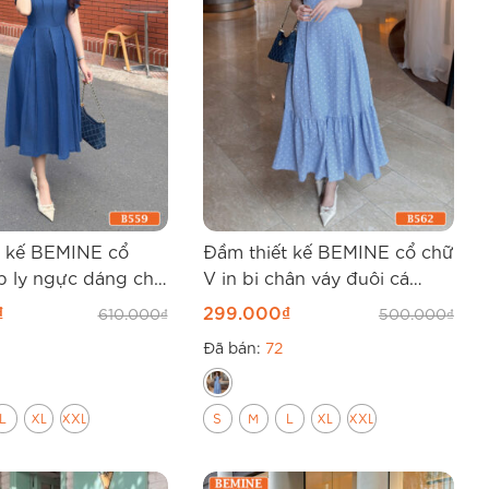
t kế BEMINE cổ
Đầm thiết kế BEMINE cổ chữ
p ly ngực dáng chữ
V in bi chân váy đuôi cá
B562
₫
299.000
₫
610.000
₫
500.000
₫
Đã bán:
72
L
XL
XXL
S
M
L
XL
XXL