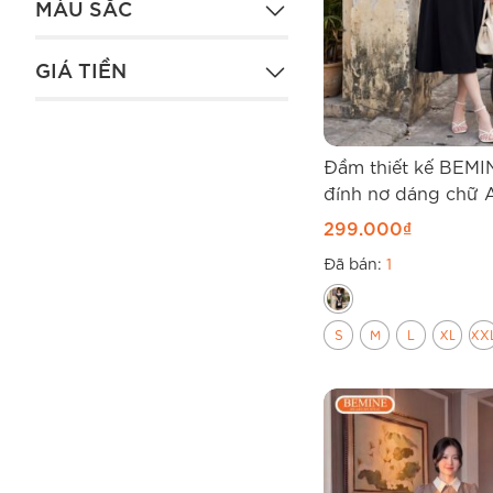
MÀU SẮC
GIÁ TIỀN
Đầm thiết kế BEMI
đính nơ dáng chữ 
299.000
₫
Đã bán:
1
S
M
L
XL
XX