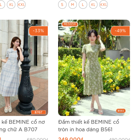
L
XL
XXL
S
M
L
XL
XXL
-33%
-49%
t kế BEMINE cổ nơ
Đầm thiết kế BEMINE cổ
áng chữ A B707
tròn in hoa dáng B561
₫
249.000
₫
680.000
₫
490.000
₫