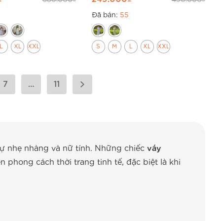
Đã bán:
55
L
XL
XXL
S
M
L
XL
XXL
7
…
11
sự nhẹ nhàng và nữ tính. Những chiếc
váy
phong cách thời trang tinh tế, đặc biệt là khi