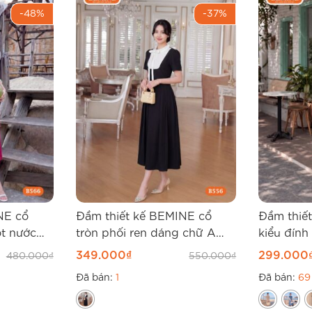
-48%
-37%
NE cổ
Đầm thiết kế BEMINE cổ
Đầm thiế
ọt nước
tròn phối ren dáng chữ A
kiểu đính
B556
B548
349.000
₫
299.000
480.000
₫
550.000
₫
Đã bán:
1
Đã bán:
69