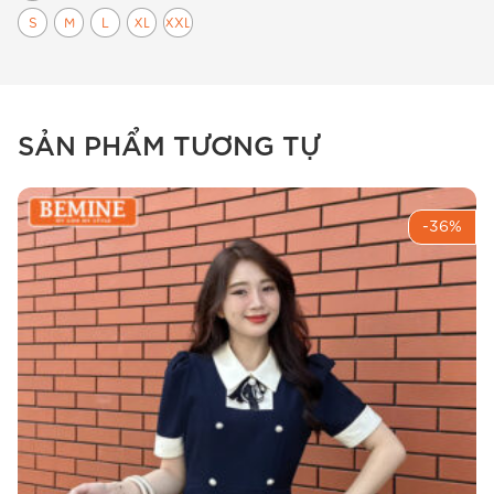
S
M
L
XL
XXL
SẢN PHẨM TƯƠNG TỰ
-36%
Thiết kế cổ tròn trang nhã của đầm thiết kế BEMINE
mã B803.
Chi tiết sản phẩm
Chất liệu & cảm giác mặc
Sản phẩm sử dụng dòng vải cotton Thái thượng