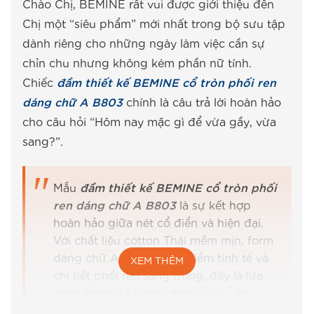
Chào Chị, BEMINE rất vui được giới thiệu đến
Chị một “siêu phẩm” mới nhất trong bộ sưu tập
dành riêng cho những ngày làm việc cần sự
chỉn chu nhưng không kém phần nữ tính.
Chiếc
đầm thiết kế BEMINE cổ tròn phối ren
dáng chữ A B803
chính là câu trả lời hoàn hảo
cho câu hỏi “Hôm nay mặc gì để vừa gầy, vừa
sang?”.
Mẫu
đầm thiết kế BEMINE cổ tròn phối
ren dáng chữ A B803
là sự kết hợp
hoàn hảo giữa nét cổ điển và hiện đại.
Với chất liệu cotton Thái mềm mịn, form
dáng chữ A che khuyết điểm tinh tế và
XEM THÊM
chi tiết phối ren sang trọng, đây là lựa
chọn hàng đầu cho các quý cô văn
phòng yêu thích sự thanh lịch.