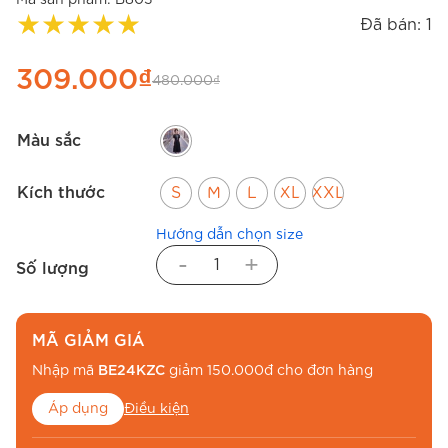
★
★
★
★
★
Đã bán: 1
309.000
₫
480.000
₫
Màu sắc
Kích thước
S
M
L
XL
XXL
Hướng dẫn chọn size
-
+
Số lượng
MÃ GIẢM GIÁ
Nhập mã
BE24KZC
giảm 150.000đ cho đơn hàng
Áp dụng
Điều kiện