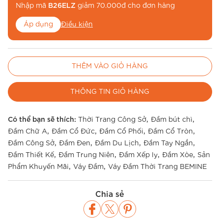
Nhập mã
B26ELZ
giảm 70.000đ cho đơn hàng
Áp dụng
Điều kiện
Nhập mã
BE26MUA
để miễn phí vận chuyển
THÊM VÀO GIỎ HÀNG
Áp dụng
Điều kiện
THÔNG TIN GIỎ HÀNG
,
,
Có thể bạn sẽ thích:
Thời Trang Công Sở
Đầm bút chì
,
,
,
,
Đầm Chữ A
Đầm Cổ Đức
Đầm Cổ Phối
Đầm Cổ Tròn
,
,
,
,
Đầm Công Sở
Đầm Đen
Đầm Du Lịch
Đầm Tay Ngắn
,
,
,
,
Đầm Thiết Kế
Đầm Trung Niên
Đầm Xếp ly
Đầm Xòe
Sản
,
,
Phẩm Khuyến Mãi
Váy Đầm
Váy Đầm Thời Trang BEMINE
Chia sẻ