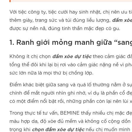
Với tiệc công ty, tiệc cưới hay sinh nhật, chị nên ưu t
thêm giày, trang sức và túi đúng liều lượng,
đầm xòe
được sự nền nã, đúng tinh thần mặc đẹp có gu.
1. Ranh giới mỏng manh giữa “sang
Không ít chị chọn
đầm xòe dự tiệc
theo cảm giác đầu
tổng thể đôi khi lại bị rơi vào cảm giác nặng nề vì ph
sức lớn nữa là mọi thứ bị chồng lớp.
Điểm khác biệt giữa sang và quá lố thường nằm ở sự
chính để mắt người nhìn ghi nhớ, ví dụ là phần cổ đ
có một điểm nổi bật rồi, những phần còn lại nên lùi 
Trong thực tế tư vấn, BEMINE thấy nhiều chị mặc đẹp
màu hợp da, độ xòe đủ mềm và không cố cộng dồn qu
trọng khi
chọn đầm xòe dự tiệc
nếu chị muốn mình n