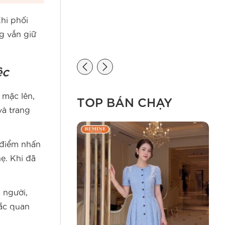
Khi phối
g vẫn giữ
ệc
 mặc lên,
TOP BÁN CHẠY
và trang
điểm nhấn
ẹ. Khi đã
 người,
tắc quan