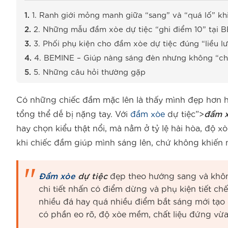
1. Ranh giới mỏng manh giữa “sang” và “quá lố” kh
2. Những mẫu đầm xòe dự tiệc “ghi điểm 10” tại 
3. Phối phụ kiện cho đầm xòe dự tiệc đúng “liều l
4. BEMINE – Giúp nàng sáng đèn nhưng không “chi
5. Những câu hỏi thường gặp
Có những chiếc đầm mặc lên là thấy mình đẹp hơn hẳ
tổng thể dễ bị nặng tay. Với
đầm xòe
dự tiệc”>
đầm x
hay chọn kiểu thật nổi, mà nằm ở tỷ lệ hài hòa, độ x
khi chiếc đầm giúp mình sáng lên, chứ không khiến 
Đầm xòe
dự tiệc
đẹp theo hướng sang và không
chi tiết nhấn có điểm dừng và phụ kiện tiết ch
nhiều đá hay quá nhiều điểm bắt sáng mới tạo
có phần eo rõ, độ xòe mềm, chất liệu đứng vừa