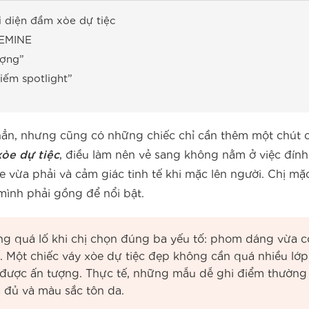
i diện đầm xòe dự tiệc
BEMINE
ượng”
ếm spotlight”
n, nhưng cũng có những chiếc chỉ cần thêm một chút chi
òe dự tiệc
, điều làm nên vẻ sang không nằm ở việc đính
òe vừa phải và cảm giác tinh tế khi mặc lên người. Chị m
mình phải gồng để nổi bật.
 quá lố khi chị chọn đúng ba yếu tố: phom dáng vừa cơ
ế. Một chiếc váy xòe dự tiệc đẹp không cần quá nhiều lớp
 được ấn tượng. Thực tế, những mẫu dễ ghi điểm thường
 đủ và màu sắc tôn da.