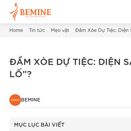
Home
Tin tức
Mẹo vặt
Đầm Xòe Dự Tiệc: Diện
ĐẦM XÒE DỰ TIỆC: DIỆN
LỐ”?
BEMINE
MỤC LỤC BÀI VIẾT