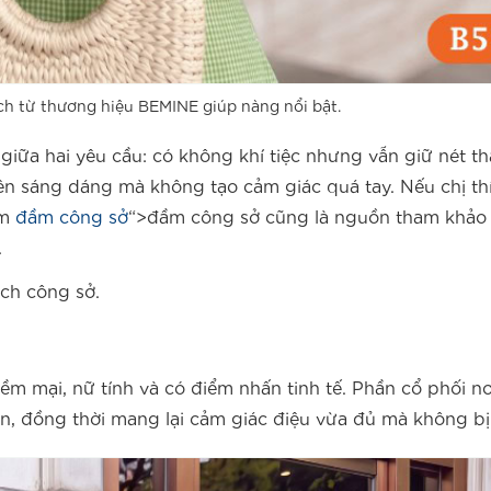
ịch từ thương hiệu BEMINE giúp nàng nổi bật.
giữa hai yêu cầu: có không khí tiệc nhưng vẫn giữ nét tha
ên sáng dáng mà không tạo cảm giác quá tay. Nếu chị thí
óm
đầm công sở
“>đầm công sở cũng là nguồn tham khảo 
.
ch công sở.
m mại, nữ tính và có điểm nhấn tinh tế. Phần cổ phối nơ l
ơn, đồng thời mang lại cảm giác điệu vừa đủ mà không bị