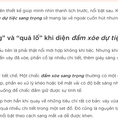
iên thiết kế giúp mình nhìn thanh lịch trước, nổi bật sau. 
 dự tiệc sang trọng
sẽ mang lại vẻ ngoài cuốn hút nhưn
” và “quá lố” khi diện
đầm xòe dự ti
 tiên là phải thật nổi mới hợp không khí tiệc. Nhưng khi
ần váy đã xòe, phần cổ lại nhiều chi tiết, thêm giày sáng 
 tiết chế. Một chiếc
đầm xòe sang trọng
thường có một 
ẹp, phần eo xử lý khéo hoặc bề mặt vải có độ bắt sáng nh
xuống để chiếc đầm giữ được sự tinh tế.
 hơn hẳn khi quay về những tiêu chí rất cơ bản: váy vừa
á nhiều chi tiết trong một set đồ. Đó cũng là nguyên 
ổi bật theo cách sang mắt và dễ được khen.