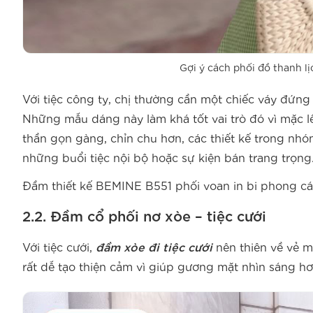
Gợi ý cách phối đồ thanh l
Với tiệc công ty, chị thường cần một chiếc váy đứng 
Những mẫu dáng này làm khá tốt vai trò đó vì mặc l
thần gọn gàng, chỉn chu hơn, các thiết kế trong nh
những buổi tiệc nội bộ hoặc sự kiện bán trang trọng
Đầm thiết kế BEMINE B551 phối voan in bi phong cá
2.2. Đầm cổ phối nơ xòe – tiệc cưới
Với tiệc cưới,
đầm xòe đi tiệc cưới
nên thiên về vẻ mề
rất dễ tạo thiện cảm vì giúp gương mặt nhìn sáng h