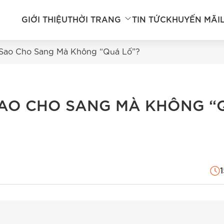
GIỚI THIỆU
THỜI TRANG
TIN TỨC
KHUYẾN MÃI
 Sao Cho Sang Mà Không “Quá Lố”?
 SAO CHO SANG MÀ KHÔNG 