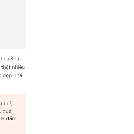
Lâu
 tiết là
 thật nhiều
ặc đẹp nhất
 thể,
, quá
 là đầm