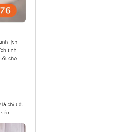
nh lịch.
ch tinh
tốt cho
à chi tiết
 sến.