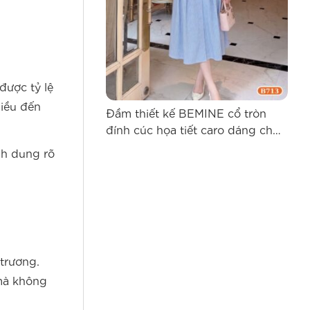
được tỷ lệ
hiều đến
Đầm thiết kế BEMINE cổ tròn
Đầm
đính cúc họa tiết caro dáng chữ
kế 
A B713
B71
nh dung rõ
trương.
 mà không