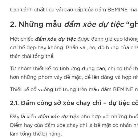
Cận cảnh chất liệu vải cao cấp của đầm BEMINE mã
2. Những mẫu
đầm xòe dự tiệc
“gh
Một chiếc
đầm xòe dự tiệc
được đánh giá cao không c
cơ thể đẹp hay không. Phần vai, eo, độ bung của châ
thần thái tổng thể.
Từ nhóm thiết kế có tính ứng dụng cao, chị có thể
hơn những phom váy dễ mặc, dễ lên dáng và hợp nh
Thiết kế cổ vuông trẻ trung trên mẫu đầm BEMINE 
2.1. Đầm công sở xòe chạy chỉ – dự tiệc c
Đây là kiểu
đầm xòe dự tiệc
phù hợp với những buổi 
Điểm hay của đầm xòe chạy chỉ là bề mặt có nhấn n
làm tổng thể bị nặng.