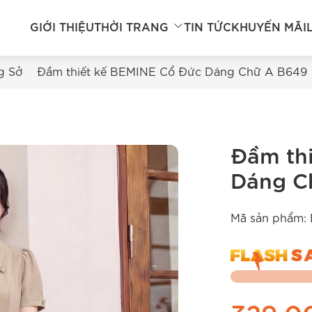
GIỚI THIỆU
THỜI TRANG
TIN TỨC
KHUYẾN MÃI
g Sở
Đầm thiết kế BEMINE Cổ Đức Dáng Chữ A B649
Đầm th
Dáng C
Mã sản phẩm: