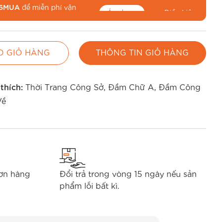
6MUA
để miễn phí vận
Áp dụng
Điều kiện
O GIỎ HÀNG
THÔNG TIN GIỎ HÀNG
 thích:
Thời Trang Công Sở
,
Đầm Chữ A
,
Đầm Công
Về
đơn hàng
Đổi trả trong vòng 15 ngày nếu sản
phẩm lỗi bất kì.