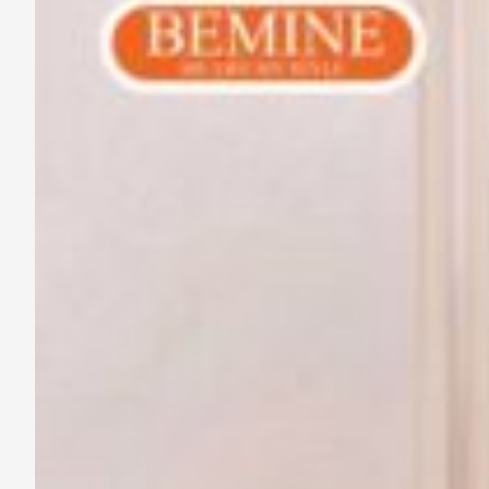
xử lý chống nhăn đặc biệt nà
diện đi làm ngay. Chiếc đầm
Kiểu dáng & Thiết kế: T
Sự tinh tế của mẫu
đầm thiết 
giúp tôn vinh vóc dáng thanh 