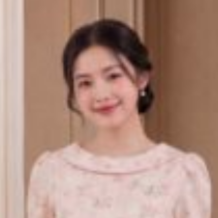
y, Chị chỉ cần treo thẳng chiếc
đầm thiết kế cổ đức B6
 sẽ luôn giữ được form dáng chuyên nghiệp từ sáng đến 
ôn vinh nét đẹp Á Đông
kế cổ đức B649
nằm ở những chi tiết nhỏ nhưng mang lạ
tú của Chị.