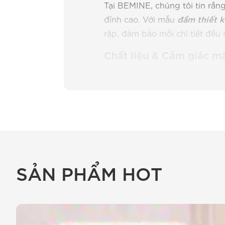
Tại BEMINE, chúng tôi tin rằng
đỉnh cao. Với mẫu
đầm thiết 
rập, đảm bảo mỗi chi tiết đều 
Chất liệu & Cảm giác mặ
BEMINE lựa chọn chất liệu Cot
trội, mang đến trải nghiệm kh
Độ bền đã qua kiểm chứng
thử chất vải này qua 5 lần g
màu sắc vẫn vẹn nguyên như
bị mất phom.
SẢN PHẨM HOT
Khả năng thấm hút cực đỉnh
tiếng trong phòng máy lạnh,
dính mồ hôi. Chị sẽ luôn cảm
Chống nhăn hiệu quả, tiết k