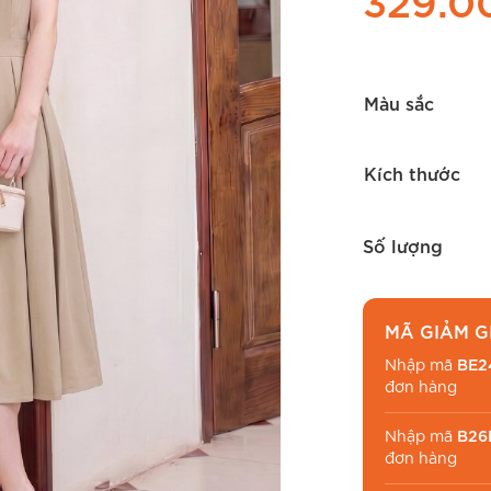
329.0
Màu sắc
Kích thước
Số lượng
MÃ GIẢM G
Nhập mã
BE2
đơn hàng
Nhập mã
B26
đơn hàng