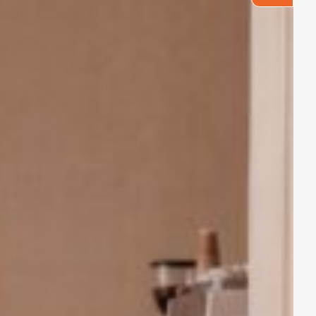
49
sau khi giặt là có thể tự tin
chiều.
i hiệu ứng thị giác mạnh mẽ,