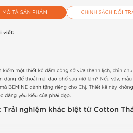
MÔ TẢ SẢN PHẨM
CHÍNH SÁCH ĐỔI TR
 viết:
m kiếm một thiết kế đầm công sở vừa thanh lịch, chỉn c
ên dáng để thoải mái dạo phố sau giờ làm? Nếu vậy, mẫ
 mà BEMINE dành tặng riêng cho Chị. Thiết kế này không
c dáng yêu kiều của phái đẹp.
u: Trải nghiệm khác biệt từ Cotton T