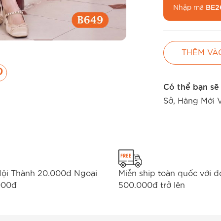
Nhập mã
BE2
chuyển
THÊM VÀ
Có thể bạn sẽ
Sở
,
Hàng Mới 
Nội Thành 20.000đ Ngoại
Miễn ship toàn quốc với 
000đ
500.000đ trở lên