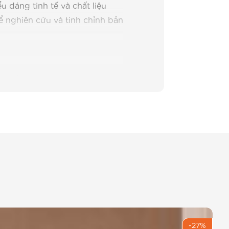
 dáng tinh tế và chất liệu
 nghiên cứu và tinh chỉnh bản
òn sở hữu những đặc tính vượt
hiết kế của BEMINE đã test
bị xù lông, sợi vải đanh mịn và
 chiếc
đầm công sở
của mình
iết oi bức hay ngồi làm việc 8
 không gây bí bách hay bết
biến mất. Với chất liệu đã qua
-27%