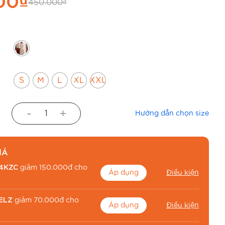
00
₫
450.000
₫
S
M
L
XL
XXL
-
+
Hướng dẫn chọn size
IÁ
4KZC
giảm 150.000đ cho
Áp dụng
Điều kiện
ELZ
giảm 70.000đ cho
Áp dụng
Điều kiện