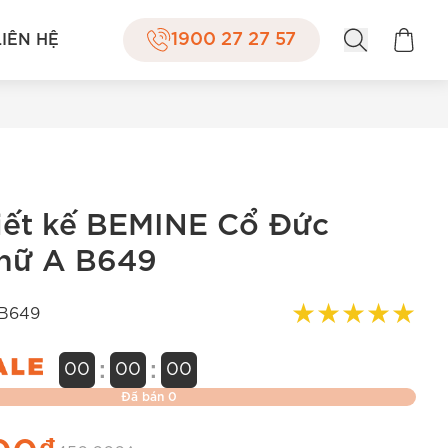
1900 27 27 57
LIÊN HỆ
iết kế BEMINE Cổ Đức
hữ A B649
★
★
★
★
★
B649
:
:
00
00
00
Đã bán
0