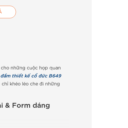
Ả
hu cho những cuộc họp quan
u
đầm thiết kế cổ đức B649
 chỉ khéo léo che đi những
hái & Form dáng