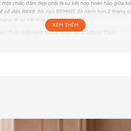
 một chiếc đầm đẹp phải là sự kết hợp hoàn hảo giữa kiểu
kế cổ đức B649
, đội ngũ BEMINE đã dành hơn 2 tháng để
mang lại sự hài lòng tuyệt đối cho Chị.
XEM THÊM
c: Trải nghiệm khác biệt từ Cotton Thái
ton Thái cao cấp – một loại vải không chỉ mềm mại mà c
ác biệt cho Chị em công sở.
 từ BEMINE:
Để đảm bảo chất lượng, đích thân đội ngũ t
iặt máy ở chế độ thường. Kết quả là bề mặt vải không hề 
 ngày đầu. Chị hoàn toàn yên tâm giặt giũ mà không lo
, thoáng mát:
Dù Chị có phải di chuyển nhiều dưới thời t
 chất vải Cotton Thái vẫn đảm bảo sự thoáng khí tối ưu,
 thấy dễ chịu và tự tin suốt cả ngày dài.
iệm thời gian:
Nỗi ám ảnh về việc phải ủi đồ mỗi sáng sẽ 