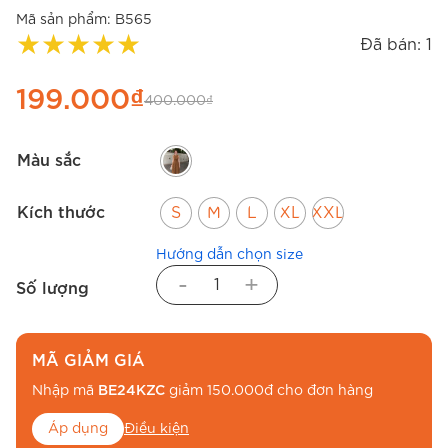
Mã sản phẩm:
B565
★
★
★
★
★
Đã bán: 1
199.000
₫
400.000
₫
Màu sắc
Kích thước
S
M
L
XL
XXL
Hướng dẫn chọn size
-
+
Số lượng
MÃ GIẢM GIÁ
Nhập mã
BE24KZC
giảm 150.000đ cho đơn hàng
Áp dụng
Điều kiện