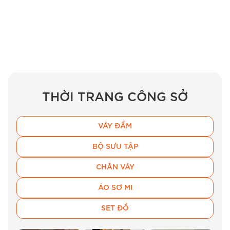
thoải mái vùng nách và ngực. Dù là đầm 1 lớp
nhưng nhờ mật độ vải dày dặn, BEMINE cam
kết độ kín đáo tuyệt đối, không lo lộ nội y ngay
cả dưới ánh sáng mạnh, điều mà các Chị luôn
ưu tiên khi chọn
đầm công sở
hằng ngày.
THỜI TRANG CÔNG SỞ
VÁY ĐẦM
BỘ SƯU TẬP
CHÂN VÁY
ÁO SƠ MI
SET ĐỒ