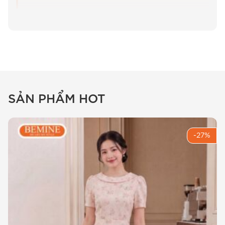
Bí quyết tỏa sáng cùng
đầm thiết
kế BEMINE cổ tròn sát nách xếp li
chữ A B565
Chào Chị, là một người làm nghề lâu năm tại
SẢN PHẨM HOT
BEMINE, em hiểu rằng việc chọn một bộ trang
phục vừa thoải mái để ngồi làm việc 8 tiếng, vừa
đủ sang trọng để đi gặp đối tác là một bài toán
-27%
khó. Chính vì vậy, mẫu
đầm thiết kế BEMINE cổ
tròn sát nách xếp li chữ A B565
ra đời để giải
quyết nỗi lo đó.
Điểm đặc biệt mà em tâm đắc nhất ở mẫu B565
chính là phần xếp li ở thân dưới. Thay vì xếp li
nông như các dòng hàng đại trà, BEMINE chọn