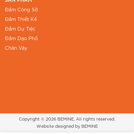
SẢN PHẨM
phù hợp với mọi sắc tố da, từ da trắng đến da
Đầm Công Sở
ngăm đều có thể tự tin diện
đầm thiết kế
BEMINE cổ tròn sát nách xếp li chữ A B565
.
Đầm Thiết Kế
Đầm Dự Tiệc
Dưới đây là bảng thông số chi tiết để Chị dễ
Đầm Dạo Phố
dàng lựa chọn:
Chân Váy
Vòng
Vòng
Vòng
Vai
Size
Ngực
Eo
Mông
(cm)
(cm)
(cm)
(cm)
S
86
68
FREE
30.5
M
90
72
FREE
32.0
L
94
76
FREE
33.5
Copyright © 2026 BEMINE, All rights reserved.
Website designed by BEMINE
XL
96
80
FREE
35.0