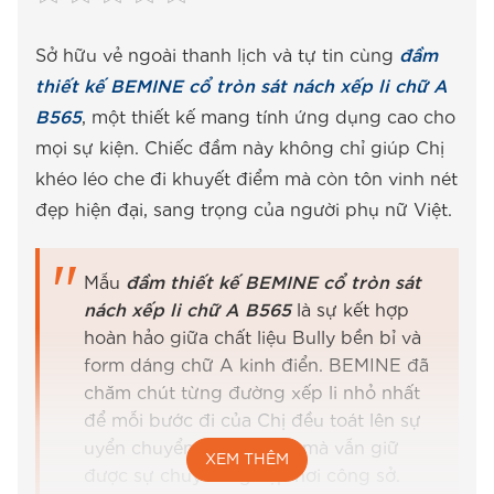
Sở hữu vẻ ngoài thanh lịch và tự tin cùng
đầm
thiết kế BEMINE cổ tròn sát nách xếp li chữ A
B565
, một thiết kế mang tính ứng dụng cao cho
mọi sự kiện. Chiếc đầm này không chỉ giúp Chị
khéo léo che đi khuyết điểm mà còn tôn vinh nét
đẹp hiện đại, sang trọng của người phụ nữ Việt.
Mẫu
đầm thiết kế BEMINE cổ tròn sát
nách xếp li chữ A B565
là sự kết hợp
hoàn hảo giữa chất liệu Bully bền bỉ và
form dáng chữ A kinh điển. BEMINE đã
chăm chút từng đường xếp li nhỏ nhất
để mỗi bước đi của Chị đều toát lên sự
uyển chuyển, nhẹ nhàng mà vẫn giữ
XEM THÊM
được sự chuyên nghiệp nơi công sở.