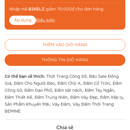
Nhập mã
B26ELZ
giảm 70.000đ cho đơn hàng
Áp dụng
Điều kiện
Nhập mã
BE26MUA
để miễn phí vận chuyển
THÊM VÀO GIỎ HÀNG
Áp dụng
Điều kiện
THÔNG TIN GIỎ HÀNG
,
Có thể bạn sẽ thích:
Thời Trang Công Sở
Bão Sale Đồng
,
,
,
,
Giá
Đầm Cho Người Béo
Đầm Chữ A
Đầm Cổ Tròn
Đầm
,
,
,
,
Công Sở
Đầm Dạo Phố
Đầm sát nách
Đầm Tay Ngắn
,
,
,
,
Đầm Thiết Kế
Đầm Trung Niên
Đầm Váy Đẹp
Đầm Xếp ly
,
,
Sản Phẩm Khuyến Mãi
Váy Đầm
Váy Đầm Thời Trang
BEMINE
Chia sẻ