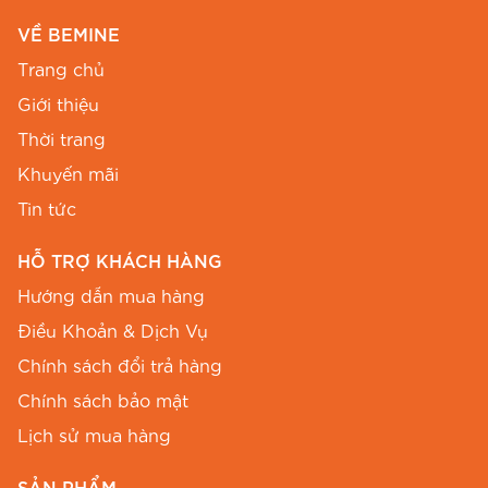
VỀ BEMINE
Trang chủ
Giới thiệu
Thời trang
Khuyến mãi
Tin tức
HỖ TRỢ KHÁCH HÀNG
Hướng dẫn mua hàng
Điều Khoản & Dịch Vụ
Thiết kế sát nách trẻ trung trên mẫu đầm BEMINE mã
B565.
Chính sách đổi trả hàng
Chính sách bảo mật
Màu sắc & kích thước
Lịch sử mua hàng
Sản phẩm sở hữu tông màu nhã nhặn, dễ dàng