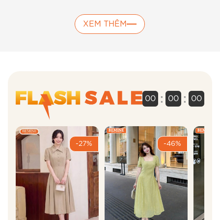
XEM THÊM
:
:
00
00
00
-27%
-46%