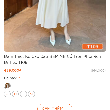
Đầm Thiết Kế Cao Cấp BEMINE Cổ Tròn Phối Ren
Đ
Đi Tiệc T109
T
489.000
₫
4
860.000
₫
Đã bán:
2
Đ
S
M
L
XL
XEM THÊM