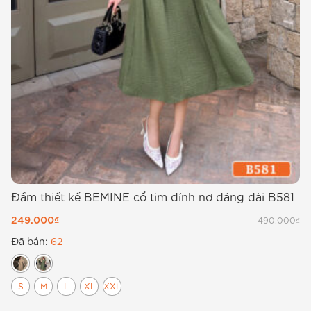
Đầm thiết kế BEMINE cổ tim đính nơ dáng dài B581
Đ
c
249.000
₫
490.000
₫
4
Đã bán:
62
Đ
S
M
L
XL
XXL