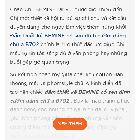
Chào Chị, BEMINE rất vui được giới thiệu đến
Chị một thiết kế hội tụ đủ sự chỉ chu và kết cấu
duyên dáng cho ngày làm việc thêm hứng khởi.
Đầm thiết kế BEMINE cổ sen đính cườm dáng
chữ a B702
chính là “trợ thủ” đắc lực giúp Chị
mẫu tự tin tỏa sáng dù ở văn phòng hay những
buổi gặp gỡ quan trọng.
Sự kết hợp hoàn mỹ giữa chất liệu cotton Hàn
thoáng mát và phomstyle chữ A kinh điển đã
tạo nên chiếc
đầm thiết kế BEMINE cổ sen đính
cườm dáng chữ a B702
. Đây là mẫu trang phục
dành riêng cho những cô gái hiện đại quý phái,
yêu thích phong cách tối giản nhưng vẫn cần
XEM THÊM
những điểm nhấn tinh tế để khẳng định gu
thẩm mỹ riêng biệt của mình.