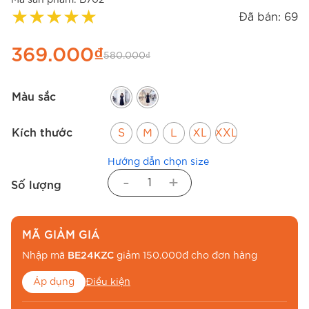
★
★
★
★
★
Đã bán: 69
369.000
₫
580.000
₫
Màu sắc
Kích thước
S
M
L
XL
XXL
Hướng dẫn chọn size
-
+
Số lượng
MÃ GIẢM GIÁ
Nhập mã
BE24KZC
giảm 150.000đ cho đơn hàng
Áp dụng
Điều kiện