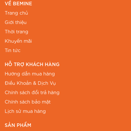
VỀ BEMINE
Trang chủ
Giới thiệu
Thời trang
Khuyến mãi
Lựa chọn thời trang hoàn hảo nâng tầm phong cách
Tin tức
cùng mẫu B702.
HỖ TRỢ KHÁCH HÀNG
Màu sắc & kích thước
Hướng dẫn mua hàng
Điều Khoản & Dịch Vụ
Sản phẩm sở hữu tông màu nhã nhặn, dễ dàng
phối hợp với nhiều kiểu phụ kiện khác nhau.
Chính sách đổi trả hàng
Dưới đây là thông số chi tiết để Chị có thể chọn
Chính sách bảo mật
cho mình kích cỡ vừa vặn nhất:
Lịch sử mua hàng
Vòng Ngực
Vòng Eo
Vòng Mông
SẢN PHẨM
Size