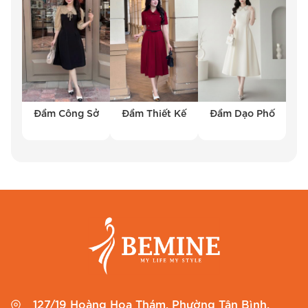
Kiểu dáng & thiết kế
Thiết kế dáng chữ A của
đầm thiết kế BEMINE
cổ sen đính cườm dáng chữ a B702
được
chúng em nghiên cứu dựa trên chỉ số hình thể
Đầm Công Sở
Đầm Thiết Kế
Đầm Dạo Phố
của phụ nữ Việt. Phần eo được đặt cao hơn
1.5Cm so với thông thường, kết hợp cùng độ
xòe nhẹ phía dưới giúp che đi khuyết điểm vòng
hai và vòng ba một cách tinh tế. Nếu Chị đang
tìm kiếm một kiểu
đầm xòe
nhưng vẫn muốn
giữ nét gọn gàng, chuyên nghiệp thì B702 là
lựa chọn lý tưởng.
Chi tiết cổ sen đính cườm không chỉ là điểm
nhấn trang trí mà còn giúp tạo hiệu ứng phần
cổ trông thanh thoát hơn. BEMINE còn khéo léo
127/19 Hoàng Hoa Thám, Phường Tân Bình,