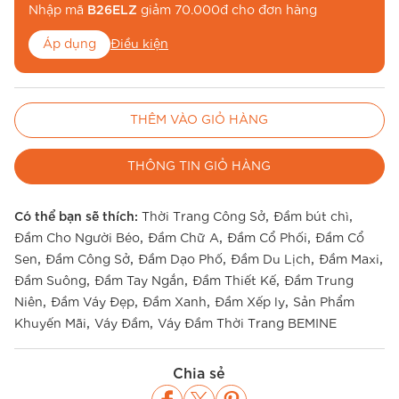
Nhập mã
B26ELZ
giảm 70.000đ cho đơn hàng
Áp dụng
Điều kiện
Nhập mã
BE26MUA
để miễn phí vận chuyển
THÊM VÀO GIỎ HÀNG
Áp dụng
Điều kiện
THÔNG TIN GIỎ HÀNG
,
,
Có thể bạn sẽ thích:
Thời Trang Công Sở
Đầm bút chì
,
,
,
Đầm Cho Người Béo
Đầm Chữ A
Đầm Cổ Phối
Đầm Cổ
,
,
,
,
,
Sen
Đầm Công Sở
Đầm Dạo Phố
Đầm Du Lịch
Đầm Maxi
,
,
,
Đầm Suông
Đầm Tay Ngắn
Đầm Thiết Kế
Đầm Trung
,
,
,
,
Niên
Đầm Váy Đẹp
Đầm Xanh
Đầm Xếp ly
Sản Phẩm
,
,
Khuyến Mãi
Váy Đầm
Váy Đầm Thời Trang BEMINE
Chia sẻ