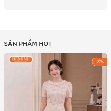
Sự cuốn hút từ mẫu
đầm thiết kế
BEMINE cổ sen đính cườm dáng
chữ a B702
Khi lần đầu chạm tay vào mẫu thiết kế này, đội
SẢN PHẨM HOT
ngũ BEMINE đã dành rất nhiều tâm huyết để
tinh chỉnh phần cổ sen sao cho thật mềm
thương mại mà vẫn đứng vững. Thực tế, nhiều
-27%
mẫu đầm ngoài thị trường thường được biến đổi
cổ sau khi làm sạch, nhưng với
đầm thiết kế
BEMINE cổ sen đính cườm dáng chữ a B702
,
chúng tôi xử lý ép keo kỹ thuật cao đã giữ để
tạo kiểu dáng ban đầu. Điểm xuyết trên cổ áo là
những sản phẩm cườm được đính kết thủ công
tỉ tỉ, tạo ra hiệu ứng bắt sáng nhẹ nhàng thon