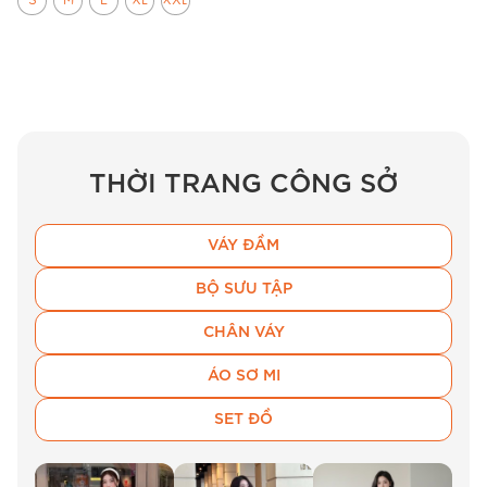
S
M
L
XL
XXL
THỜI TRANG CÔNG SỞ
VÁY ĐẦM
BỘ SƯU TẬP
CHÂN VÁY
ÁO SƠ MI
SET ĐỒ
Hình ảnh thực tế đầm công sở BEMINE B702 phom
dáng chuẩn đẹp.