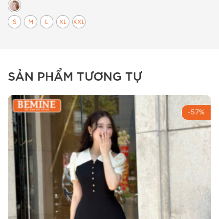
S
M
L
XL
XXL
SẢN PHẨM TƯƠNG TỰ
Đầm thiết kế BEMINE B702 mang lại diện mạo quý phái
và tự tin.
-57%
Chi- sản phẩm
Chất liệu & cảm giác giác mặc định
Sản phẩm sử dụng dòng vải cotton Hàn cao cấp
– một trong những loại vải “nịnh da” nhất mà
BEMINE từng tuyển chọn. Đặc tính của chất liệu
này là khả năng hút mồ hôi cực tốt, rất phù hợp