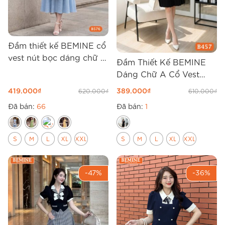
Đầm thiết kế BEMINE cổ
vest nút bọc dáng chữ A
Đầm Thiết Kế BEMINE
B576
Dáng Chữ A Cổ Vest
Tùng Xếp Ly B457
419.000
₫
389.000
₫
620.000
₫
610.000
₫
Đã bán:
66
Đã bán:
1
S
M
L
XL
XXL
S
M
L
XL
XXL
-47%
-36%