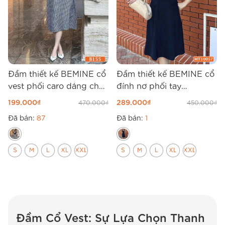
Đầm thiết kế BEMINE cổ
Đầm thiết kế BEMINE cổ
vest phối caro dáng chữ
đính nơ phối tay
A phù hợp đi làm B155
MT10057
199.000
₫
289.000
₫
470.000
₫
450.000
₫
Đã bán:
87
Đã bán:
1
S
M
L
XL
XXL
S
M
L
XL
XXL
Đầm Cổ Vest: Sự Lựa Chọn Thanh