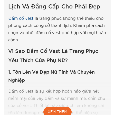
Lịch Và Đẳng Cấp Cho Phái Đẹp
Đầm cổ vest
là trang phục không thể thiếu cho
phong cách công sở thanh lịch. Khám phá cách
chọn và phối đầm cổ vest phù hợp với mọi hoàn
cảnh.
Vì Sao Đầm Cổ Vest Là Trang Phục
Yêu Thích Của Phụ Nữ?
1.
Tôn Lên Vẻ Đẹp Nữ Tính Và Chuyên
Nghiệp
Đầm cổ vest là sự kết hợp hoàn hảo giữa nét
mềm mại của váy đầm và sự mạnh mẽ, chỉn chu
của cổ vest. Thiết kế này giúp chị em không chỉ
XEM THÊM
tôn lên đường nét cơ thể mà còn thể hiện sự