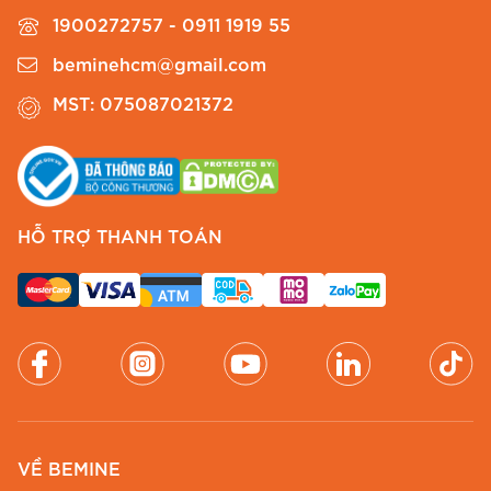
1900272757 - 0911 1919 55
Những mẫu đầm cổ vest dự tiệc thường được
thiết kế với chất liệu sang trọng như ren, satin
beminehcm@gmail.com
hoặc nhung. Điểm nhấn ở phần cổ vest cùng
MST: 075087021372
các chi tiết đính đá hoặc thắt eo tinh tế giúp
bạn nổi bật trong các buổi tiệc tối.
3.
Đầm Cổ Vest Dạo Phố
HỖ TRỢ THANH TOÁN
Đầm cổ vest dạo phố thường có thiết kế nhẹ
nhàng, thoải mái với các gam màu pastel hoặc
họa tiết hoa nhí. Đây là lựa chọn hoàn hảo cho
những buổi dạo phố cuối tuần hoặc gặp gỡ bạn
bè.
Cách Chọn Đầm Cổ Vest Phù Hợp
1.
Lựa Chọn Theo Dáng Người
VỀ BEMINE