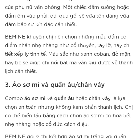
của phụ nữ văn phòng. Một chiếc đầm suông hoặc
đầm ôm vừa phải, dài qua gối sẽ vừa tôn dáng vừa
đảm bảo sự kín đáo cần thiết.
BEMINE khuyên chị nên chọn những mẫu đầm có
điểm nhấn nhẹ nhàng như cổ thuyền, tay lỡ, hay chi
tiết xếp ly tinh tế. Màu sắc như xanh coban, đỏ mận,
hay be sẽ giúp chị nổi bật mà vẫn giữ được vẻ thanh
lịch cần thiết.
3. Áo sơ mi và quần âu/chân váy
Combo
áo sơ mi
và
quần âu
hoặc
chân váy
là lựa
chọn an toàn nhưng không kém phần thanh lịch. Chị
có thể biến tấu bằng cách chọn áo sơ mi có họa tiết
nhẹ nhàng hoặc cổ đức cách điệu.
BEMINE gợi ý chị kết hợp áo sơ mi trắng với quần