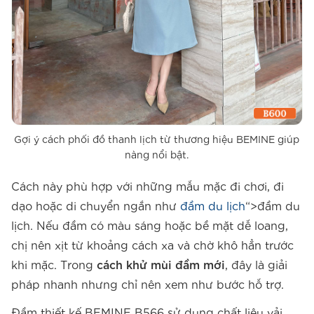
Gợi ý cách phối đồ thanh lịch từ thương hiệu BEMINE giúp
nàng nổi bật.
Cách này phù hợp với những mẫu mặc đi chơi, đi
dạo hoặc di chuyển ngắn như
đầm du lịch
“>đầm du
lịch. Nếu đầm có màu sáng hoặc bề mặt dễ loang,
chị nên xịt từ khoảng cách xa và chờ khô hẳn trước
khi mặc. Trong
cách khử mùi đầm mới
, đây là giải
pháp nhanh nhưng chỉ nên xem như bước hỗ trợ.
Đầm thiết kế BEMINE B566 sử dụng chất liệu vải