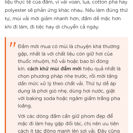
liệu thực tế của đầm, vì vải voan, lụa, cotton pha hay
polyester sẽ phản ứng khác nhau. Nếu làm đúng thứ
tự, mùi vải mới giảm nhanh hơn, đầm dễ mặc hơn
khi đi làm, đi tiệc hay di chuyển cả ngày.
Đầm mới mua có mùi là chuyện khá thường
gặp, nhất là với chất liệu còn giữ hơi của
thuốc nhuộm, hồ vải hoặc bao bì đóng
kín.
cách khử mùi đầm mới
hiệu quả nhất là
chọn phương pháp nhẹ trước, rồi mới tăng
dần mức xử lý theo chất vải. Thứ tự dễ áp
dụng là phơi gió nhẹ, dùng hơi nước, giặt
với baking soda hoặc ngâm giấm trắng pha
loãng.
Với các dòng đầm cần giữ phom đẹp để
mặc đi làm hay gặp đối tác, chị nên ưu tiên
cách ít tác động mạnh lên sợi vải. Đây cũng