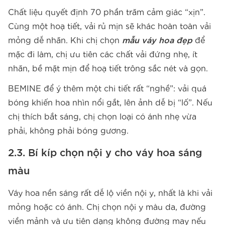
Chất liệu quyết định 70 phần trăm cảm giác “xịn”.
Cùng một hoạ tiết, vải rủ mịn sẽ khác hoàn toàn vải
mỏng dễ nhăn. Khi chị chọn
mẫu váy hoa đẹp
để
mặc đi làm, chị ưu tiên các chất vải đứng nhẹ, ít
nhăn, bề mặt mịn để hoạ tiết trông sắc nét và gọn.
BEMINE để ý thêm một chi tiết rất “nghề”: vải quá
bóng khiến hoa nhìn nổi gắt, lên ảnh dễ bị “lố”. Nếu
chị thích bắt sáng, chị chọn loại có ánh nhẹ vừa
phải, không phải bóng gương.
2.3. Bí kíp chọn nội y cho váy hoa sáng
màu
Váy hoa nền sáng rất dễ lộ viền nội y, nhất là khi vải
mỏng hoặc có ánh. Chị chọn nội y màu da, đường
viền mảnh và ưu tiên dạng không đường may nếu