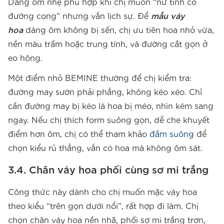
Dáng ôm nhẹ phù hợp khi chị muốn “nữ tính có
đường cong” nhưng vẫn lịch sự. Để
mẫu váy
hoa
dáng ôm không bị sến, chị ưu tiên hoa nhỏ vừa,
nền màu trầm hoặc trung tính, và đường cắt gọn ở
eo hông.
Một điểm nhỏ BEMINE thường để chị kiểm tra:
đường may sườn phải phẳng, không kéo xéo. Chỉ
cần đường may bị kéo là hoa bị méo, nhìn kém sang
ngay. Nếu chị thích form suông gọn, dễ che khuyết
điểm hơn ôm, chị có thể tham khảo
đầm suông
để
chọn kiểu rủ thẳng, vẫn có hoa mà không ôm sát.
3.4. Chân váy hoa phối cùng sơ mi trắng
Công thức này dành cho chị muốn mặc váy hoa
theo kiểu “trên gọn dưới nổi”, rất hợp đi làm. Chị
chọn chân váy hoa nền nhã, phối sơ mi trắng trơn,