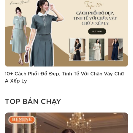
10+ Cách Phối Đồ Đẹp, Tinh Tế Với Chân Váy Chữ
1
A Xếp Ly
‘
TOP BÁN CHẠY