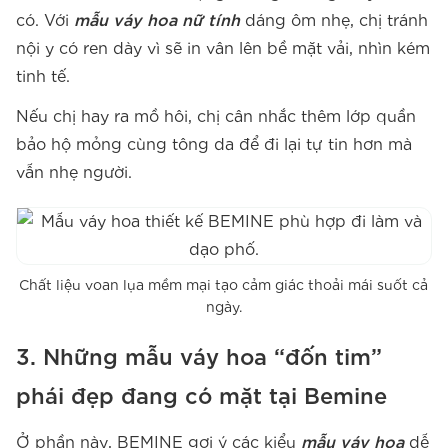
có. Với
mẫu váy hoa nữ tính
dáng ôm nhẹ, chị tránh
nội y có ren dày vì sẽ in vân lên bề mặt vải, nhìn kém
tinh tế.
Nếu chị hay ra mồ hôi, chị cân nhắc thêm lớp quần
bảo hộ mỏng cùng tông da để đi lại tự tin hơn mà
vẫn nhẹ người.
Chất liệu voan lụa mềm mại tạo cảm giác thoải mái suốt cả
ngày.
3. Những mẫu váy hoa “đốn tim”
phái đẹp đang có mặt tại Bemine
Ở phần này, BEMINE gợi ý các kiểu
mẫu váy hoa
dễ