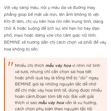
Với váy sáng màu, nội y màu da và đường may
phẳng giúp bề mặt vải mịn, lên ảnh không lộ vệt.
Khi đi làm, chị ưu tiên hoa nhí nền trung tính, dáng
chữ A hoặc suông để lịch sự; khi hẹn hò hay dạo
phố, maxi hoặc dáng xòe cho cảm giác nữ tính.
BEMINE sẽ hướng dẫn chị cách chọn và phối để váy
hoa không bị sến.
Nhiều chị thích
mẫu váy hoa
vì nhìn nữ tính
và tươi, nhưng chỉ cần chọn sai họa tiết
hoặc phối quá tay là tổng thể bị “dừ” ngay.
BEMINE gói lại những nguyên tắc dễ nhớ
để chị mặc váy hoa tinh tế, dùng được nhiều
hoàn cảnh.Đoạn tóm tắt nội: Bài viết giải
thích vì sao
mẫu váy hoa
vẫn là xu hướng,
cách chọn phụ kiện theo nguyên tắc tối