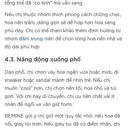
tổng thể đã “có tình” mà vẫn sang.
Nếu chị thuộc nhóm thích phong cách chững chạc,
hoa nền trầm, dáng gọn sẽ dễ hợp hơn hoa sáng
phủ dày. Chị có thể tham khảo thêm định hướng từ
nhóm
đầm trung niên
để chọn tông hoa nền nhã và
độ dài phù hợp.
4.3. Năng động xuống phố
Dạo phố, chị chọn váy hoa ngắn vừa hoặc midi, đi
sneaker hoặc sandal mảnh để nhìn trẻ. Nếu chị
muốn “cool” hơn, chị chọn nền tối, hoa nhỏ và túi
gọn. Với chị hay di chuyển, chị ưu tiên chất vải ít
nhăn để ngồi xe vẫn giữ form.
BEMINE gợi ý chị giữ một quy tắc nhỏ: nếu hoa đã
nổi, giày túi trơn. Nếu giày túi đã có điểm nhấn, chị