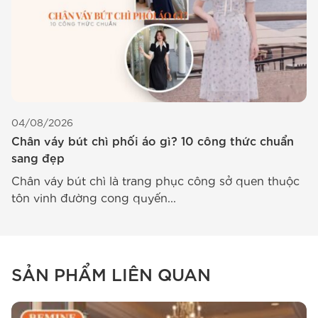
04/08/2026
0
Chân váy bút chì phối áo gì? 10 công thức chuẩn
Đ
sang đẹp
5
Chân váy bút chì là trang phục công sở quen thuộc
T
tôn vinh đường cong quyến...
tá
SẢN PHẨM LIÊN QUAN