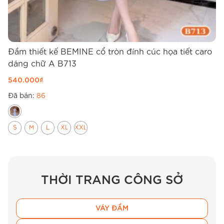
Đầm thiết kế BEMINE cổ tròn đính cúc họa tiết caro
Đ
dáng chữ A B713
d
540.000
₫
4
Đã bán:
86
Đ
S
M
L
XL
XXL
THỜI TRANG CÔNG SỞ
VÁY ĐẦM