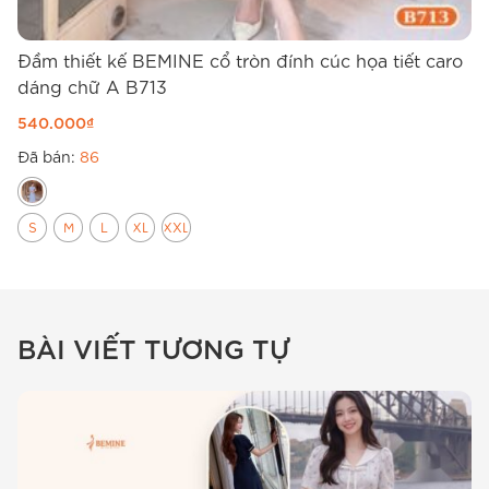
Đầm thiết kế BEMINE cổ tròn đính cúc họa tiết caro
Đ
dáng chữ A B713
d
540.000
₫
4
Đã bán:
86
Đ
S
M
L
XL
XXL
BÀI VIẾT TƯƠNG TỰ