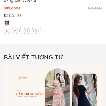
dáng chữ A B713
d
389.000
₫
3
540.000
₫
Đã bán:
86
Đ
S
M
L
XL
XXL
BÀI VIẾT TƯƠNG TỰ