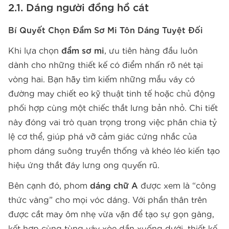
2.1. Dáng người đồng hồ cát
Bí Quyết Chọn Đầm Sơ Mi Tôn Dáng Tuyệt Đối
Khi lựa chọn
đầm sơ mi
, ưu tiên hàng đầu luôn
dành cho những thiết kế có điểm nhấn rõ nét tại
vòng hai. Bạn hãy tìm kiếm những mẫu váy có
đường may chiết eo kỹ thuật tinh tế hoặc chủ động
phối hợp cùng một chiếc thắt lưng bản nhỏ. Chi tiết
này đóng vai trò quan trọng trong việc phân chia tỷ
lệ cơ thể, giúp phá vỡ cảm giác cứng nhắc của
phom dáng suông truyền thống và khéo léo kiến tạo
hiệu ứng thắt đáy lưng ong quyến rũ.
Bên cạnh đó, phom
dáng chữ A
được xem là “công
thức vàng” cho mọi vóc dáng. Với phần thân trên
được cắt may ôm nhẹ vừa vặn để tạo sự gọn gàng,
kết hợp cùng tùng váy xòe dần xuống dưới, thiết kế