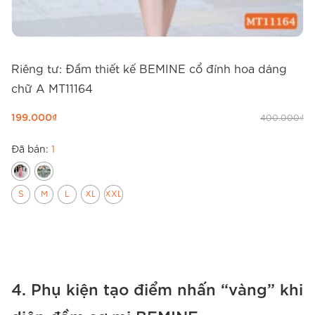
Riêng tư: Đầm thiết kế BEMINE cổ đính hoa dáng
chữ A MT11164
R
p
199.000
₫
400.000
₫
1
Đã bán:
1
Đ
S
M
L
XL
XXL
4. Phụ kiện tạo điểm nhấn “vàng” khi