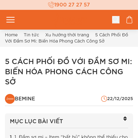
1900 27 27 57
Home
Tin tức
Xu hướng thời trang
5 Cách Phối Đồ
Với Đầm Sơ Mi: Biến Hóa Phong Cách Công Sở
5 CÁCH PHỐI ĐỒ VỚI ĐẦM SƠ MI:
BIẾN HÓA PHONG CÁCH CÔNG
SỞ
BEMINE
22/12/2025
MỤC LỤC BÀI VIẾT
1. Đầm sơ mi – Item “bất hủ” không thể thiếu cho