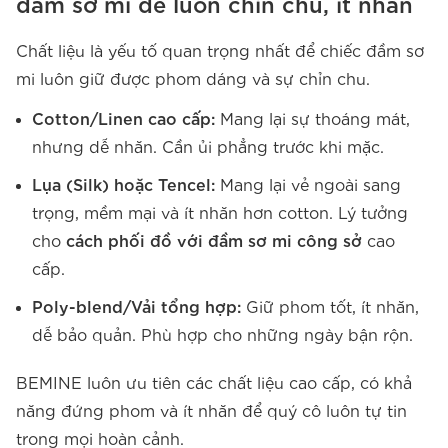
đầm sơ mi để luôn chỉn chu, ít nhăn
Chất liệu là yếu tố quan trọng nhất để chiếc đầm sơ
mi luôn giữ được phom dáng và sự chỉn chu.
Cotton/Linen cao cấp:
Mang lại sự thoáng mát,
nhưng dễ nhăn. Cần ủi phẳng trước khi mặc.
Lụa (Silk) hoặc Tencel:
Mang lại vẻ ngoài sang
trọng, mềm mại và ít nhăn hơn cotton. Lý tưởng
cho
cách phối đồ với đầm sơ mi công sở
cao
cấp.
Poly-blend/Vải tổng hợp:
Giữ phom tốt, ít nhăn,
dễ bảo quản. Phù hợp cho những ngày bận rộn.
BEMINE luôn ưu tiên các chất liệu cao cấp, có khả
năng đứng phom và ít nhăn để quý cô luôn tự tin
trong mọi hoàn cảnh.