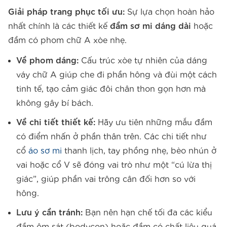
Giải pháp trang phục tối ưu:
Sự lựa chọn hoàn hảo
nhất chính là các thiết kế
đầm sơ mi dáng dài
hoặc
đầm có phom chữ A xòe nhẹ.
Về phom dáng:
Cấu trúc xòe tự nhiên của dáng
váy chữ A giúp che đi phần hông và đùi một cách
tinh tế, tạo cảm giác đôi chân thon gọn hơn mà
không gây bí bách.
Về chi tiết thiết kế:
Hãy ưu tiên những mẫu đầm
có điểm nhấn ở phần thân trên. Các chi tiết như
cổ
áo sơ mi
thanh lịch, tay phồng nhẹ, bèo nhún ở
vai hoặc cổ V sẽ đóng vai trò như một “cú lừa thị
giác”, giúp phần vai trông cân đối hơn so với
hông.
Lưu ý cần tránh:
Bạn nên hạn chế tối đa các kiểu
đầm ôm sát (bodycon) hoặc đầm có chất liệu quá