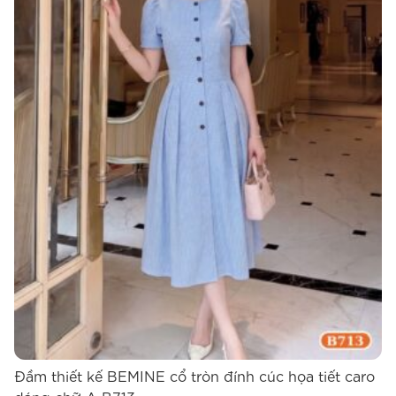
Đầm thiết kế BEMINE cổ tròn đính cúc họa tiết caro
Đ