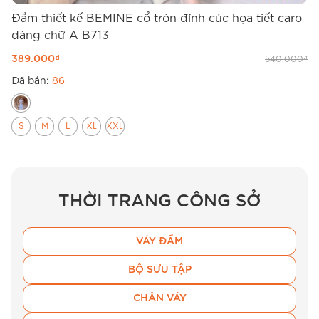
Đầm thiết kế BEMINE cổ tròn đính cúc họa tiết caro
Đ
dáng chữ A B713
d
389.000
₫
3
540.000
₫
Đã bán:
86
Đ
S
M
L
XL
XXL
THỜI TRANG CÔNG SỞ
VÁY ĐẦM
BỘ SƯU TẬP
CHÂN VÁY