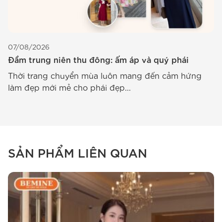
07/08/2026
0
Đầm trung niên thu đông: ấm áp và quý phái
Đ
Thời trang chuyển mùa luôn mang đến cảm hứng
T
làm đẹp mới mẻ cho phái đẹp...
t
SẢN PHẨM LIÊN QUAN