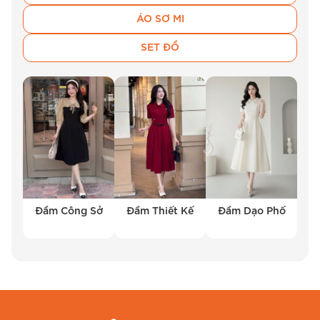
trường công sở, một chiếc
đầm thiết kế công
ÁO SƠ MI
sở cao cấp
sẽ là lựa chọn lý tưởng. Những
chiếc
đầm chữ A
,
đầm suông
hoặc
đầm xếp
SET ĐỒ
ly
của
BEMINE
mang đến vẻ ngoài chỉn chu và
thanh lịch. Bạn có thể lựa chọn
váy thiết kế
đẹp
với những đường cắt may sắc sảo, giúp
bạn luôn tự tin trong công việc và tạo ấn tượng
tốt đẹp với đồng nghiệp. Đầm Thiết Kế Dạo Phố
– Phong Cách Trẻ Trung, Năng Động Nếu bạn
yêu thích phong cách trẻ trung, năng động,
những chiếc
đầm thiết kế dạo phố trẻ trung
sẽ
Đầm Công Sở
Đầm Thiết Kế
Đầm Dạo Phố
là sự lựa chọn tuyệt vời.
BEMINE
mang đến các
mẫu đầm
thiết kế hiện đại cá tính
, từ những
chiếc
váy thiết kế voan mềm mại
đến những
mẫu
đầm thiết kế tay dài thanh lịch
. Những
chiếc đầm này không chỉ phù hợp khi đi dạo