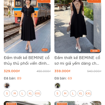
Đầm thiết kế BEMINE cổ
Đầm thiết kế BEMINE cổ
thủy thủ phối viền đính
sơ mi giả yếm dáng chữ
cúc dáng chữ A B615
A B598
329.000
₫
359.000
₫
450.000
₫
540.000
₫
Đã bán:
89
Đã bán:
69
S
M
L
XL
XXL
S
M
L
XL
XXL