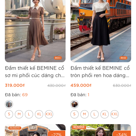
Đầm thiết kế BEMINE cổ
Đầm thiết kế BEMINE cổ
sơ mi phối cúc dáng chữ
tròn phối ren hoa dáng
A B651
chữ A B642
319.000
₫
459.000
₫
430.000
₫
630.000
₫
Đã bán:
69
Đã bán:
1
S
M
L
XL
XXL
S
M
L
XL
XXL
-27%
-34%