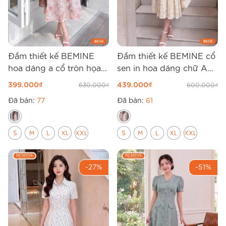
Đầm thiết kế BEMINE
Đầm thiết kế BEMINE cổ
hoa dáng a cổ tròn họa
sen in hoa dáng chữ A
tiết hoa nổi B656
B659
399.000
₫
439.000
₫
630.000
₫
600.000
₫
Đã bán:
77
Đã bán:
61
S
M
L
XL
XXL
S
M
L
XL
XXL
-27%
-51%