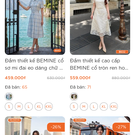
Đầm thiết kế BEMINE cổ
Đầm thiết kế cao cấp
sơ mi đai eo dáng chữ A
BEMINE cổ tròn ren hoa
B645
dáng dài B632
459.000
₫
559.000
₫
630.000
₫
880.000
₫
Đã bán:
65
Đã bán:
71
S
M
L
XL
XXL
S
M
L
XL
XXL
-26%
-27%