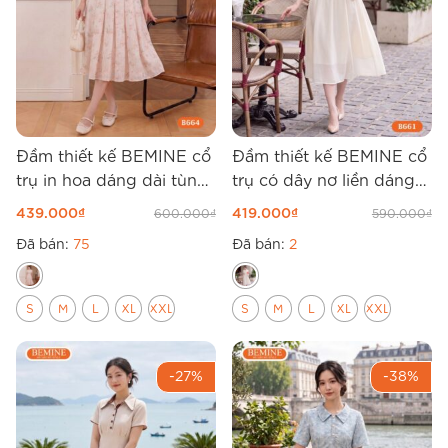
Đầm thiết kế BEMINE cổ
Đầm thiết kế BEMINE cổ
trụ in hoa dáng dài tùng
trụ có dây nơ liền dáng
xếp ly B664
xòe dài B661
439.000
₫
419.000
₫
600.000
₫
590.000
₫
Đã bán:
75
Đã bán:
2
S
M
L
XL
XXL
S
M
L
XL
XXL
-27%
-38%