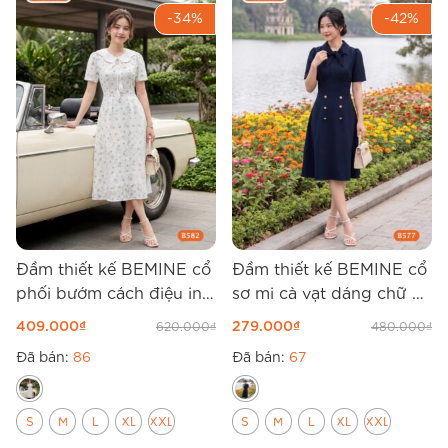
-34%
-42%
Đầm thiết kế BEMINE cổ
Đầm thiết kế BEMINE cổ
phối bướm cách điệu in
sơ mi cà vạt dáng chữ A
hoa dáng chữ A B582
B577
409.000
₫
279.000
₫
620.000
₫
480.000
₫
Đã bán:
86
Đã bán:
67
S
M
L
XL
XXL
S
M
L
XL
XXL