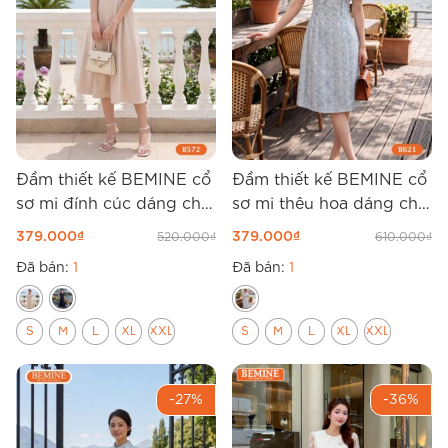
Đầm thiết kế BEMINE cổ
Đầm thiết kế BEMINE cổ
sơ mi đính cúc dáng chữ
sơ mi thêu hoa dáng chữ
A B572
A B621
379.000
₫
379.000
₫
520.000
₫
610.000
₫
Đã bán:
1
Đã bán:
1
S
M
L
XL
XXL
S
M
L
XL
XXL
-27%
-36%