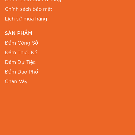
tính
, mỗi sản phẩm đều toát lên vẻ đẹp riêng
biệt. Xu Hướng Thời Trang Và Phong Cách Thời
Chính sách bảo mật
Trang Với Đầm Thiết Kế Thời Trang Thiết Kế –
Lịch sử mua hàng
Xu Hướng Mới Cho Phái Đẹp
Thời trang thiết
SẢN PHẨM
kế
luôn có sức hút đặc biệt đối với những người
yêu thích sự mới mẻ và độc đáo. Các nhà thiết
Đầm Công Sở
kế liên tục cho ra đời những
mẫu thiết kế váy
Đầm Thiết Kế
đẹp
với sự kết hợp giữa các xu hướng mới nhất
Đầm Dự Tiệc
và sự sáng tạo không giới hạn. Những
Đầm Dạo Phố
chiếc
đầm thiết kế cao cấp
của
BEMINE
luôn đi
Chân Váy
đầu trong các xu hướng thời trang, mang đến
cho phái đẹp những lựa chọn hoàn hảo. Phong
Cách Thời Trang Cá Nhân – Đầm Thiết Kế Dành
Cho Mọi Phong Cách Dù bạn yêu thích phong
cách thanh lịch, quyến rũ hay năng
động,
BEMINE
đều có những chiếc
đầm thiết