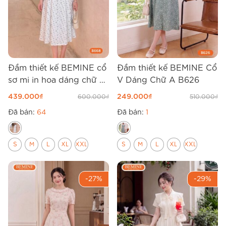
Đầm thiết kế BEMINE cổ
Đầm thiết kế BEMINE Cổ
sơ mi in hoa dáng chữ A
V Dáng Chữ A B626
B668
439.000
₫
249.000
₫
600.000
₫
510.000
₫
Đã bán:
64
Đã bán:
1
S
M
L
XL
XXL
S
M
L
XL
XXL
-27%
-29%