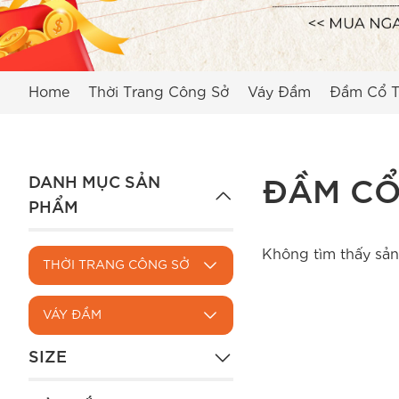
Home
Thời Trang Công Sở
Váy Đầm
Đầm Cổ T
DANH MỤC SẢN
ĐẦM CỔ
PHẨM
Không tìm thấy sản
THỜI TRANG CÔNG SỞ
VÁY ĐẦM
SIZE